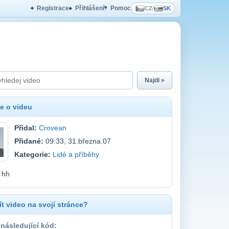
Registrace
Přihlášení
Pomoc
CZ
/
SK
Najdi »
e o videu
Přidal:
Crovean
Přidané:
09:33, 31.března.07
Kategorie:
Lidé a příběhy
 hh
t video na svojí stránce?
 následující kód: