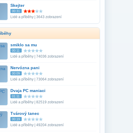
Skejter
00:31
Lidé a příběhy | 3643 zobrazení
říběhy
smiklo sa mu
00:11
Lidé a příběhy | 74036 zobrazení
Nervózna pani
00:09
Lidé a příběhy | 73064 zobrazení
Dvaja PC maniaci
01:11
Lidé a příběhy | 82519 zobrazení
Tvárový tanec
00:19
Lidé a příběhy | 49204 zobrazení