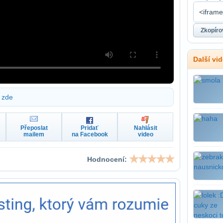
Další vi
zde
Přeposlat
Pridať
Nahlásit
mailem
na Facebook
video
Hodnocení: