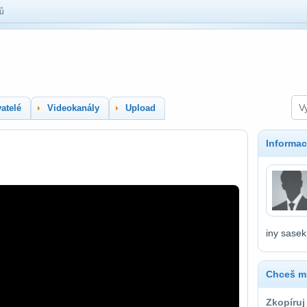
lů
atelé
Videokanály
Upload
Informac
iny sasek
Chceš mí
Zkopíruj