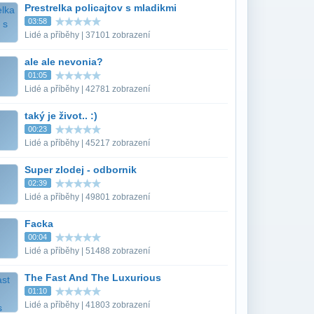
Prestrelka policajtov s mladikmi
03:58
Lidé a příběhy | 37101 zobrazení
ale ale nevonia?
01:05
Lidé a příběhy | 42781 zobrazení
taký je život.. :)
00:23
Lidé a příběhy | 45217 zobrazení
Super zlodej - odbornik
02:39
Lidé a příběhy | 49801 zobrazení
Facka
00:04
Lidé a příběhy | 51488 zobrazení
The Fast And The Luxurious
01:10
Lidé a příběhy | 41803 zobrazení