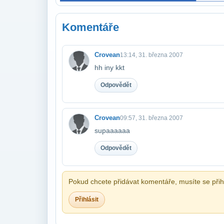
Komentáře
Crovean
13:14, 31. března 2007
hh iny kkt
Odpovědět
Crovean
09:57, 31. března 2007
supaaaaaa
Odpovědět
Pokud chcete přidávat komentáře, musíte se přihl
Přihlásit