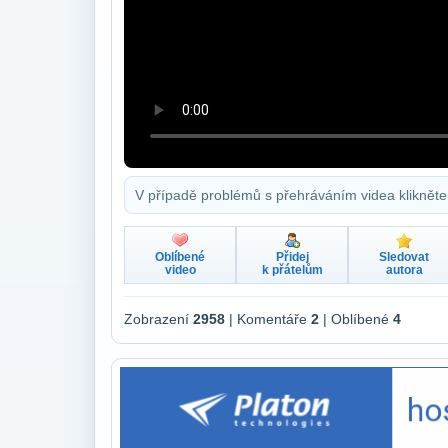
V případě problémů s přehráváním videa klikněte
Oblíbené
Přidej
Sledovat
video
k přátelům
autora
Zobrazení
2958
| Komentáře
2
| Oblíbené
4