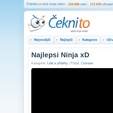
Čeknito
.cz
ukaž svoje video
159 988
videí
173 859
uživate
Nejnovější
Nejlepší
Kategorie
Uživ
Najlepsi Ninja xD
Kategorie:
Lidé a příběhy
| Přidal:
Crovean