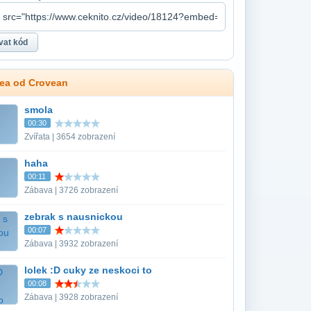
dea od Crovean
smola
00:30
Zvířata | 3654 zobrazení
haha
00:11
Zábava | 3726 zobrazení
zebrak s nausnickou
00:07
Zábava | 3932 zobrazení
lolek :D cuky ze neskoci to
00:08
Zábava | 3928 zobrazení