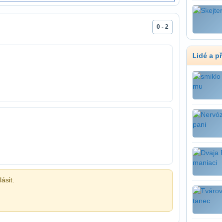
0 - 2
Lidé a p
ásit.