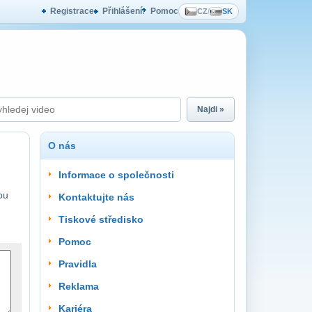
Registrace
Přihlášení
Pomoc
CZ
/
SK
Najdi »
O nás
Informace o společnosti
ou
Kontaktujte nás
Tiskové středisko
Pomoc
Pravidla
Reklama
Kariéra