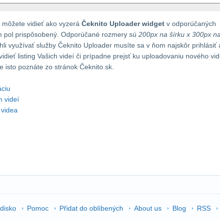
 môžete vidieť ako vyzerá
Čeknito Uploader widget
v odporúčaných
m pol prispôsobený. Odporúčané rozmery sú
200px na šírku x 300px n
hli využívať služby Čeknito Uploader musíte sa v ňom najskôr prihlásiť 
dieť listing Vašich videí či prípadne prejsť ku uploadovaniu nového vi
e isto poznáte zo stránok Čeknito.sk.
áciu
 videí
 videa
edisko
Pomoc
Přidat do oblíbených
About us
Blog
RSS