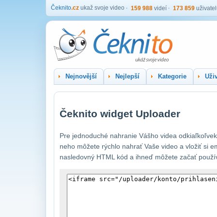
Čeknito
.cz
ukaž svoje video
159 988
videí
173 859
uživate
Nejnovější
Nejlepší
Kategorie
Uživ
Čeknito widget Uploader
Pre jednoduché nahranie Vášho videa odkiaľkoľvek 
neho môžete rýchlo nahrať Vaše video a vložiť si e
nasledovný HTML kód a ihneď môžete začať používa