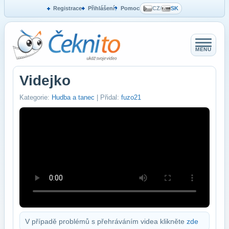
Registrace
Přihlášení
Pomoc
CZ
/
SK
MENU
Videjko
Kategorie:
Hudba a tanec
| Přidal:
fuzo21
V případě problémů s přehráváním videa klikněte
zde