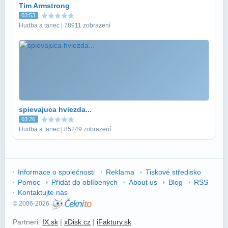
Tim Armstrong
03:53
Hudba a tanec | 78911 zobrazení
spievajuca hviezda...
03:26
Hudba a tanec | 85249 zobrazení
Informace o společnosti
Reklama
Tiskové středisko
Pomoc
Přidat do oblíbených
About us
Blog
RSS
Kontaktujte nás
© 2006-2026
Partneri:
IX.sk
|
xDisk.cz
|
iFaktury.sk