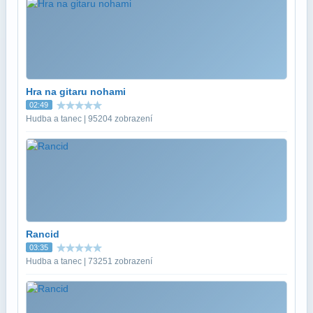
Hra na gitaru nohami
02:49
Hudba a tanec | 95204 zobrazení
Rancid
03:35
Hudba a tanec | 73251 zobrazení