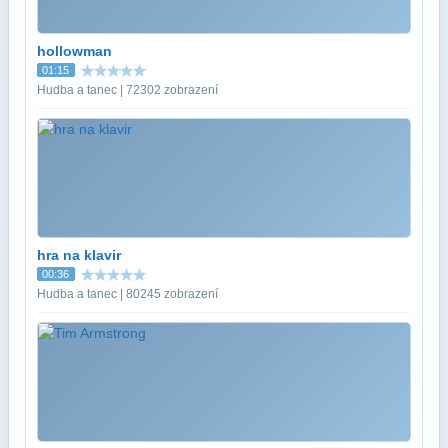
hollowman
01:15
Hudba a tanec | 72302 zobrazení
hra na klavir
00:36
Hudba a tanec | 80245 zobrazení