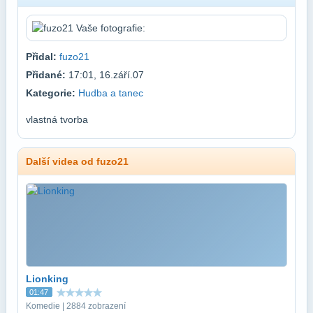
Přidal:
fuzo21
Přidané:
17:01, 16.září.07
Kategorie:
Hudba a tanec
vlastná tvorba
Další videa od fuzo21
Lionking
01:47
Komedie | 2884 zobrazení