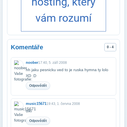
Komentáře
0 - 4
noober
17:40, 5. září 2008
hh jaku pesnicku ved to je ruska hymna ty lolo
XD :D
Odpovědět
music15671
19:43, 1. června 2008
diki
Odpovědět