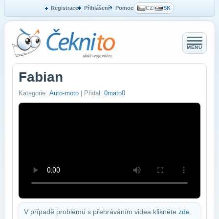
Registrace
Přihlášení
Pomoc
CZ
/
SK
MENU
Fabian
Kategorie:
Auto-moto
| Přidal:
0mato0
V případě problémů s přehráváním videa klikněte
zde