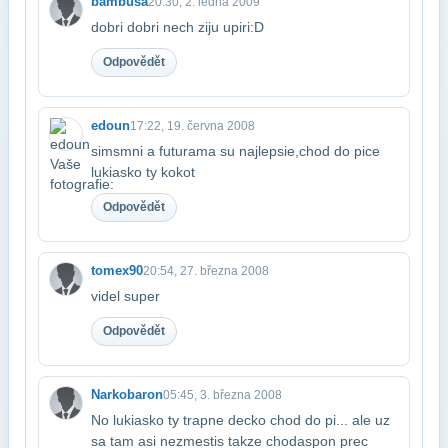
bambusa
20:30, 2. ledna 2009
dobri dobri nech ziju upiri:D
Odpovědět
edoun
17:22, 19. června 2008
simsmni a futurama su najlepsie,chod do pice
lukiasko ty kokot
Odpovědět
tomex90
20:54, 27. března 2008
videl super
Odpovědět
Narkobaron
05:45, 3. března 2008
No lukiasko ty trapne decko chod do pi... ale uz
sa tam asi nezmestis takze chod​aspon prec