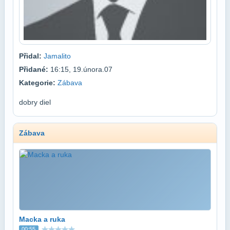
Přidal:
Jamalito
Přidané:
16:15, 19.února.07
Kategorie:
Zábava
dobry diel
Zábava
Macka a ruka
00:55