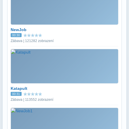
NewJob
00:30
Zábava | 121282 zobrazení
Katapult
00:31
Zábava | 113552 zobrazení