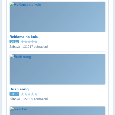
Reklama na kolu
00:21
Zábava | 131017 zobrazení
Bush song
03:07
Zábava | 122899 zobrazení