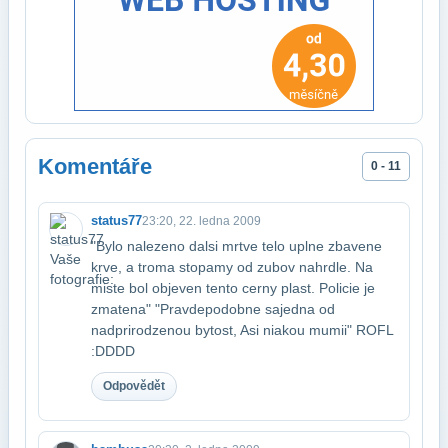
Komentáře
0 - 11
status77
23:20, 22. ledna 2009
"Bylo nalezeno dalsi mrtve telo uplne zbavene
krve, a troma stopamy od zubov na​hrdle. Na
miste bol objeven tento cerny plast. Policie je
zmatena" "Pravdepodobne sa​jedna od
nadprirodzenou bytost, Asi niakou mumii" ROFL
:DDDD
Odpovědět