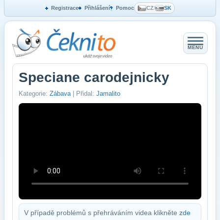
Registrace
Přihlášení
Pomoc
CZ
/
SK
MENU
Speciane carodejnicky
Kategorie:
Zábava
| Přidal:
Jamalito
V případě problémů s přehráváním videa klikněte
zde