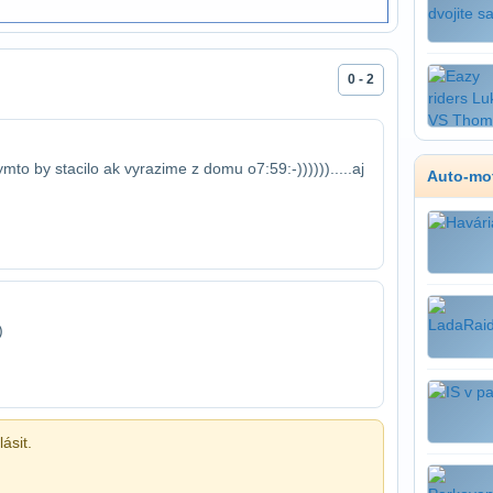
0 - 2
mto by stacilo ak vyrazime z domu o​7:59:-)))))).....aj
Auto-mo
)
ásit.