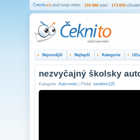
Čeknito
.cz
ukaž svoje video
159 988
videí
173 859
uživate
Nejnovější
Nejlepší
Kategorie
Uživ
nezvyčajný školsky aut
Kategorie:
Auto-moto
| Přidal:
tomiktm125