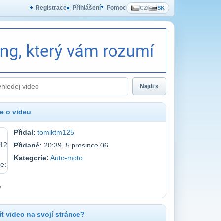
Registrace
Přihlášení
Pomoc
CZ
/
SK
Najdi »
e o videu
Přidal:
tomiktm125
Přidané:
20:39, 5.prosince.06
Kategorie:
Auto-moto
,
t video na svojí stránce?