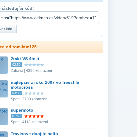
 následující kód:
dea od tomiktm125
2takt VS 4takt
02:50
Zábava | 4399 zobrazení
najlepsie z roku 2007 vo freestile
motocross
03:33
Sport | 3789 zobrazení
supermoto
01:59
Sport | 4118 zobrazení
Travisove dvojite salto