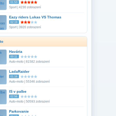
01:53
Sport | 4230 zobrazení
Eazy riders Lukas VS Thomas
02:19
Sport | 3920 zobrazení
to
Havária
00:11
Auto-moto | 81582 zobrazení
LadaRaider
01:16
Auto-moto | 55346 zobrazení
IS v palbe
02:56
Auto-moto | 50593 zobrazení
Parkovanie