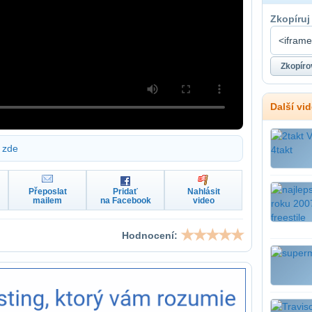
Zkopíruj
Další vi
zde
Přeposlat
Pridať
Nahlásit
mailem
na Facebook
video
Hodnocení: