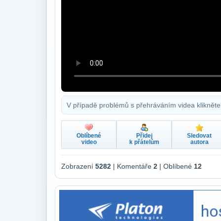
V případě problémů s přehráváním videa klikněte
Oblíbené
Přidej
Sledovat
video
k přátelům
autora
Zobrazení
5282
| Komentáře
2
| Oblíbené
12