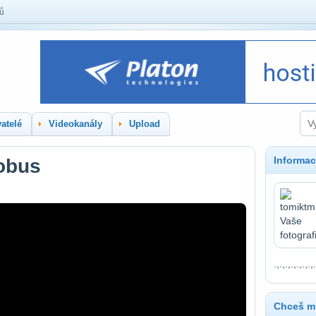
lů
atelé
Videokanály
Upload
Informac
obus
.,.,.,.,.,.,.,.
Chceš mí