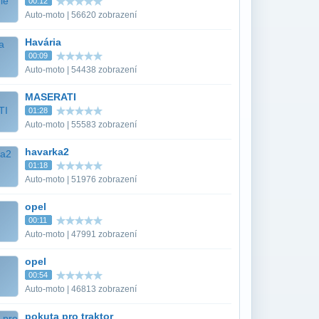
00:12
Auto-moto | 56620 zobrazení
Havária
00:09
Auto-moto | 54438 zobrazení
MASERATI
01:28
Auto-moto | 55583 zobrazení
havarka2
01:18
Auto-moto | 51976 zobrazení
opel
00:11
Auto-moto | 47991 zobrazení
opel
00:54
Auto-moto | 46813 zobrazení
pokuta pro traktor