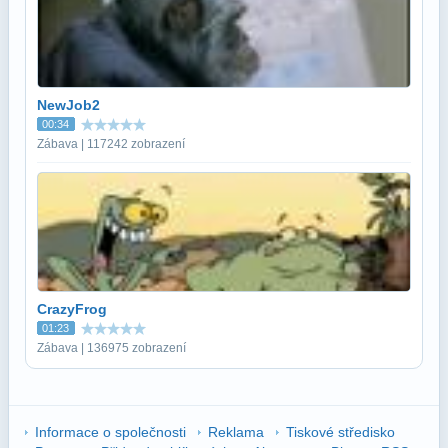
NewJob2
00:34
Zábava | 117242 zobrazení
CrazyFrog
01:23
Zábava | 136975 zobrazení
Informace o společnosti
Reklama
Tiskové středisko