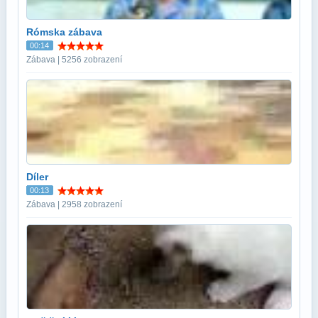
Rómska zábava
00:14
Zábava | 5256 zobrazení
Díler
00:13
Zábava | 2958 zobrazení