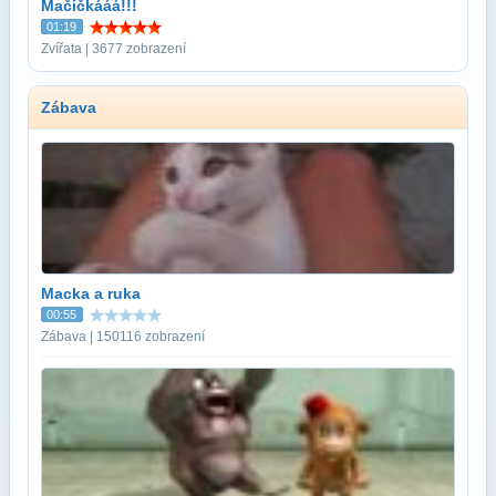
Mačičkááá!!!
01:19
Zvířata | 3677 zobrazení
Zábava
Macka a ruka
00:55
Zábava | 150116 zobrazení