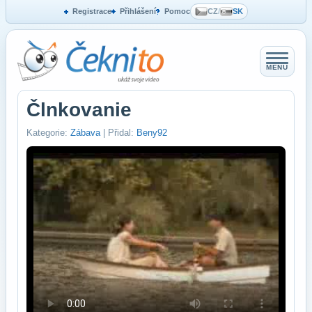
Registrace
Přihlášení
Pomoc
CZ
/
SK
MENU
Člnkovanie
Kategorie:
Zábava
| Přidal:
Beny92