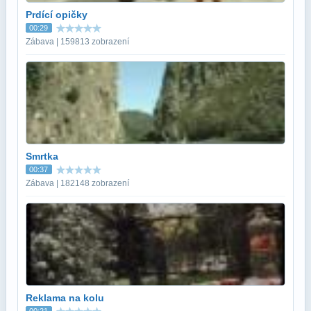
Prdící opičky
00:29
Zábava | 159813 zobrazení
Smrtka
00:37
Zábava | 182148 zobrazení
Reklama na kolu
00:21