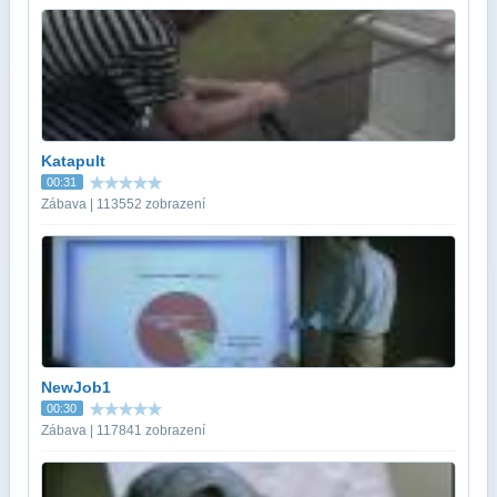
Katapult
00:31
Zábava | 113552 zobrazení
NewJob1
00:30
Zábava | 117841 zobrazení