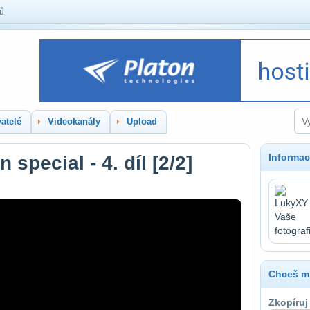
lů
atelé
Videokanály
Upload
Informac
pecial - 4. díl [2/2]
Chceš mí
Zkopíruj