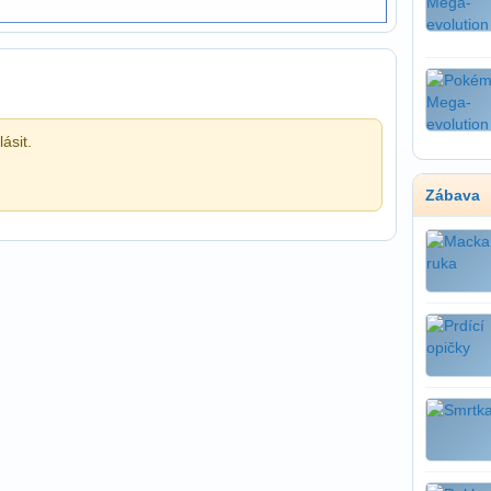
ásit.
Zábava