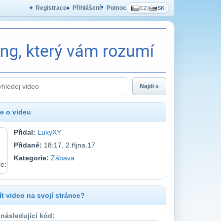
Registrace
Přihlášení
Pomoc
CZ
/
SK
Najdi »
e o videu
Přidal:
LukyXY
Přidané:
18:17, 2.října.17
Kategorie:
Zábava
t video na svojí stránce?
 následující kód: