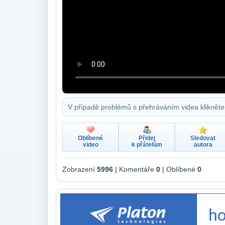
V případě problémů s přehráváním videa klikněte
Oblíbené
Přidej
Sledovat
video
k přátelům
autora
Zobrazení
5996
| Komentáře
0
| Oblíbené
0