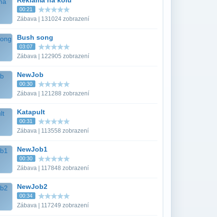
Reklama na kolu
00:21
Zábava | 131024 zobrazení
Bush song
03:07
Zábava | 122905 zobrazení
NewJob
00:30
Zábava | 121288 zobrazení
Katapult
00:31
Zábava | 113558 zobrazení
NewJob1
00:30
Zábava | 117848 zobrazení
NewJob2
00:34
Zábava | 117249 zobrazení