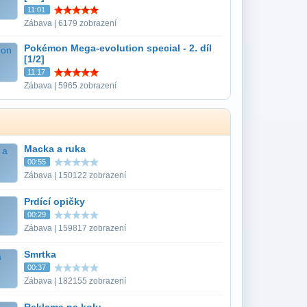
11:01
Zábava | 6179 zobrazení
Pokémon Mega-evolution special - 2. díl
[1/2]
11:17
Zábava | 5965 zobrazení
Macka a ruka
00:55
Zábava | 150122 zobrazení
Prdící opičky
00:29
Zábava | 159817 zobrazení
Smrtka
00:37
Zábava | 182155 zobrazení