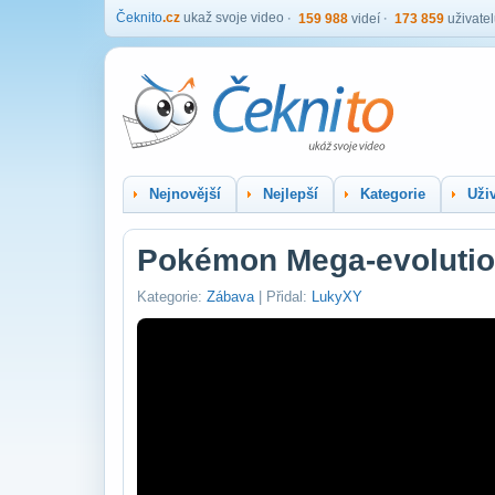
Čeknito
.cz
ukaž svoje video
159 988
videí
173 859
uživate
Nejnovější
Nejlepší
Kategorie
Uživ
Pokémon Mega-evolution s
Kategorie:
Zábava
| Přidal:
LukyXY