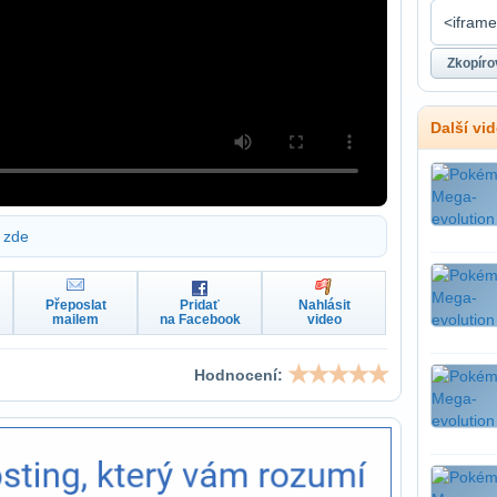
Další vi
zde
Přeposlat
Pridať
Nahlásit
mailem
na Facebook
video
Hodnocení: