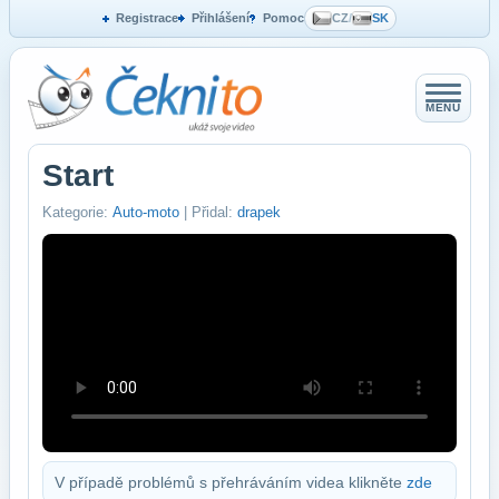
Registrace
Přihlášení
Pomoc
CZ
/
SK
MENU
Start
Kategorie:
Auto-moto
| Přidal:
drapek
V případě problémů s přehráváním videa klikněte
zde