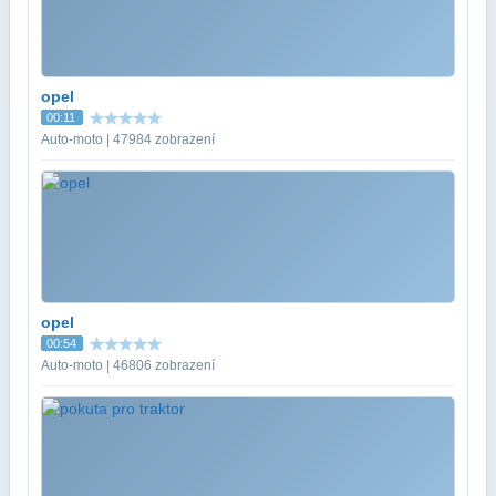
opel
00:11
Auto-moto | 47984 zobrazení
opel
00:54
Auto-moto | 46806 zobrazení