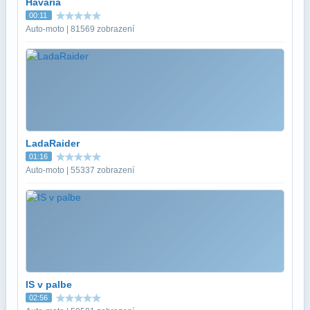
Havária
00:11
Auto-moto | 81569 zobrazení
LadaRaider
01:16
Auto-moto | 55337 zobrazení
IS v palbe
02:56