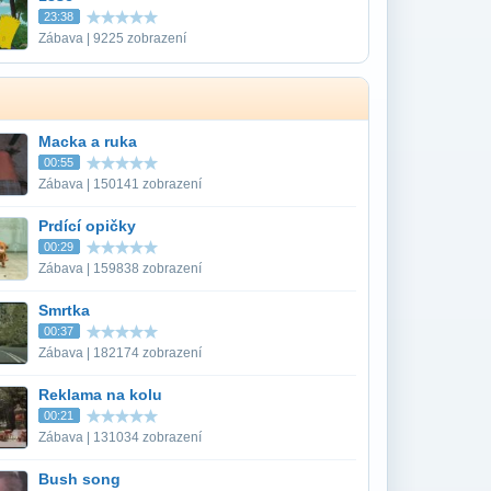
23:38
Zábava | 9225 zobrazení
Macka a ruka
00:55
Zábava | 150141 zobrazení
Prdící opičky
00:29
Zábava | 159838 zobrazení
Smrtka
00:37
Zábava | 182174 zobrazení
Reklama na kolu
00:21
Zábava | 131034 zobrazení
Bush song