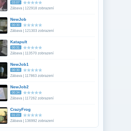
03:07
Zábava | 122918 zobrazení
NewJob
00:30
Zábava | 121303 zobrazení
Katapult
00:31
Zábava | 113570 zobrazení
NewJob1
00:30
Zábava | 117863 zobrazení
NewJob2
00:34
Zábava | 117262 zobrazení
CrazyFrog
01:23
Zábava | 136992 zobrazení