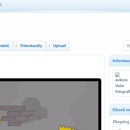
lů
atelé
Videokanály
Upload
Informac
Chceš mí
Zkopíruj