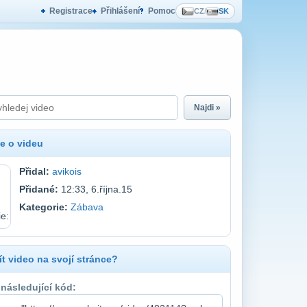
Registrace
Přihlášení
Pomoc
CZ
/
SK
Najdi »
e o videu
Přidal:
avikois
Přidané:
12:33, 6.října.15
Kategorie:
Zábava
t video na svojí stránce?
 následující kód: