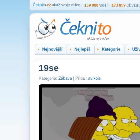
Čeknito
.cz
ukaž svoje video
159 988
videí
173 859
uživate
Nejnovější
Nejlepší
Kategorie
Uživ
19se
Kategorie:
Zábava
| Přidal:
avikois