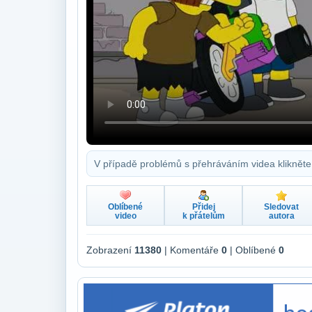
V případě problémů s přehráváním videa klikněte
Oblíbené
Přidej
Sledovat
video
k přátelům
autora
Zobrazení
11380
| Komentáře
0
| Oblíbené
0