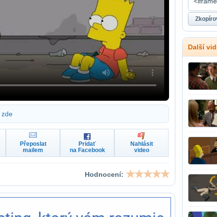
Další vi
zde
Přeposlat
Pridať
Nahlásit
mailem
na Facebook
video
Hodnocení: