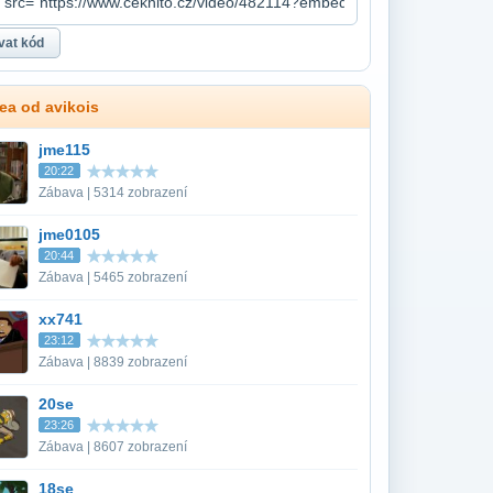
dea od avikois
jme115
20:22
Zábava | 5314 zobrazení
jme0105
20:44
Zábava | 5465 zobrazení
xx741
23:12
Zábava | 8839 zobrazení
20se
23:26
Zábava | 8607 zobrazení
18se