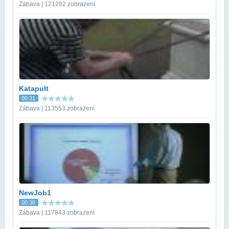
Zábava | 121282 zobrazení
Katapult
00:31
Zábava | 113553 zobrazení
NewJob1
00:30
Zábava | 117843 zobrazení