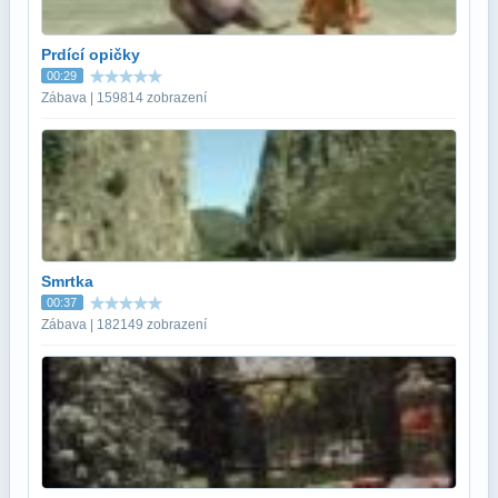
Prdící opičky
00:29
Zábava | 159814 zobrazení
Smrtka
00:37
Zábava | 182149 zobrazení