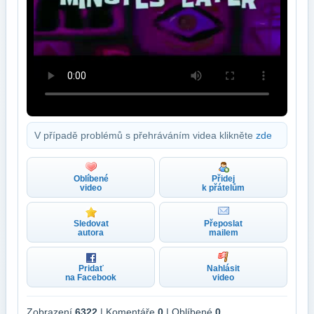
V případě problémů s přehráváním videa klikněte
zde
Oblíbené
Přidej
video
k přátelům
Sledovat
Přeposlat
autora
mailem
Pridať
Nahlásit
na Facebook
video
Zobrazení
6322
| Komentáře
0
| Oblíbené
0