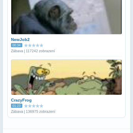
NewJob2
00:34
Zábava | 117242 zobrazení
CrazyFrog
01:23
Zábava | 136975 zobrazení