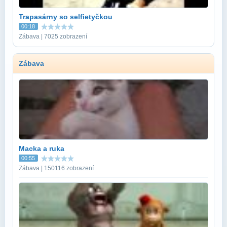
Trapasárny so selfietyčkou
00:18
Zábava | 7025 zobrazení
Zábava
Macka a ruka
00:55
Zábava | 150116 zobrazení