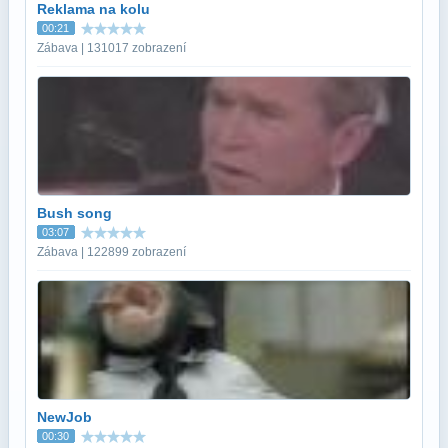
Reklama na kolu
00:21
Zábava | 131017 zobrazení
Bush song
03:07
Zábava | 122899 zobrazení
NewJob
00:30