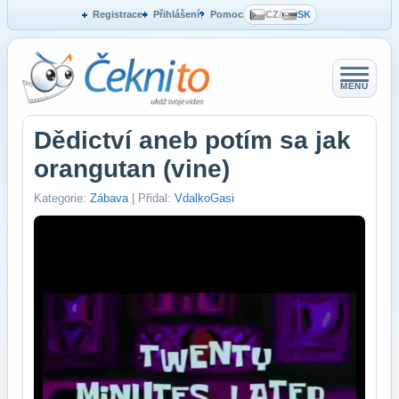
Registrace
Přihlášení
Pomoc
CZ
/
SK
MENU
Dědictví aneb potím sa jak
orangutan (vine)
Kategorie:
Zábava
| Přidal:
VdalkoGasi