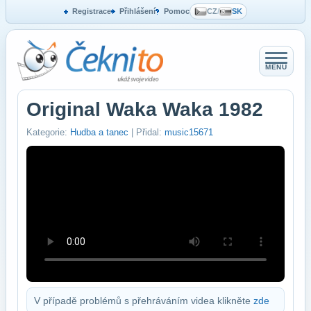
Registrace
Přihlášení
Pomoc
CZ
/
SK
MENU
Original Waka Waka 1982
Kategorie:
Hudba a tanec
| Přidal:
music15671
V případě problémů s přehráváním videa klikněte
zde