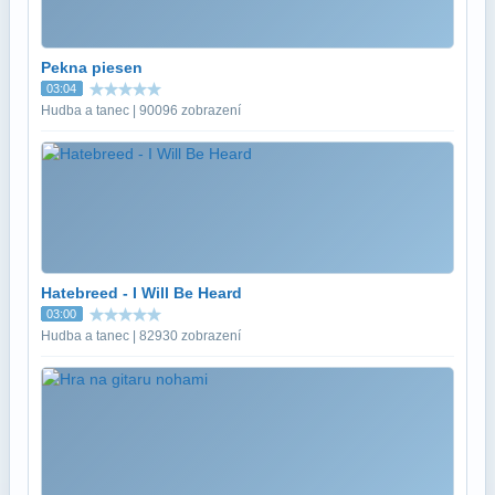
Pekna piesen
03:04
Hudba a tanec | 90096 zobrazení
Hatebreed - I Will Be Heard
03:00
Hudba a tanec | 82930 zobrazení