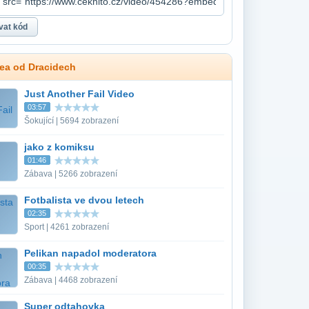
dea od Dracidech
Just Another Fail Video
03:57
Šokující | 5694 zobrazení
jako z komiksu
01:46
Zábava | 5266 zobrazení
Fotbalista ve dvou letech
02:35
Sport | 4261 zobrazení
Pelikan napadol moderatora
00:35
Zábava | 4468 zobrazení
Super odtahovka