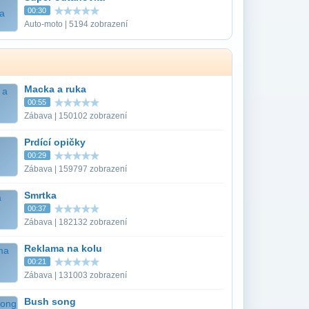
00:30
Auto-moto | 5194 zobrazení
Macka a ruka
00:55
Zábava | 150102 zobrazení
Prdící opičky
00:29
Zábava | 159797 zobrazení
Smrtka
00:37
Zábava | 182132 zobrazení
Reklama na kolu
00:21
Zábava | 131003 zobrazení
Bush song