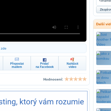
Další vi
zde
Přeposlat
Pridať
Nahlásit
mailem
na Facebook
video
Hodnocení: