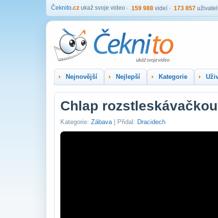
Čeknito
.cz
ukaž svoje video
159 988
videí
173 857
uživate
Nejnovější
Nejlepší
Kategorie
Uživ
Chlap rozstleskávačkou
Kategorie:
Zábava
| Přidal:
Dracidech