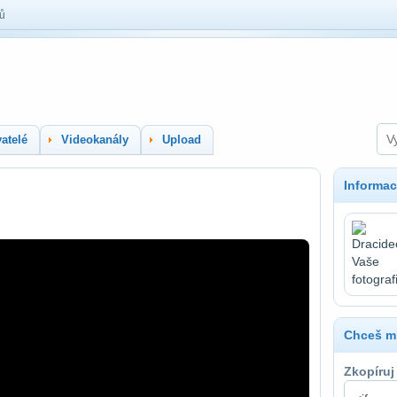
lů
atelé
Videokanály
Upload
Informac
Chceš mí
Zkopíruj