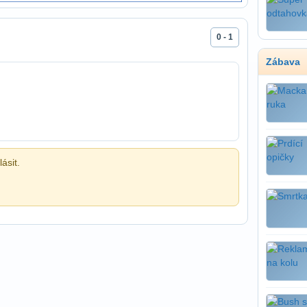
0 - 1
Zábava
ásit.