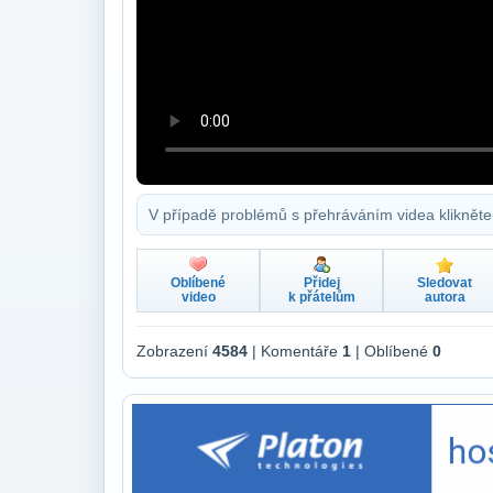
V případě problémů s přehráváním videa klikněte
Oblíbené
Přidej
Sledovat
video
k přátelům
autora
Zobrazení
4584
| Komentáře
1
| Oblíbené
0