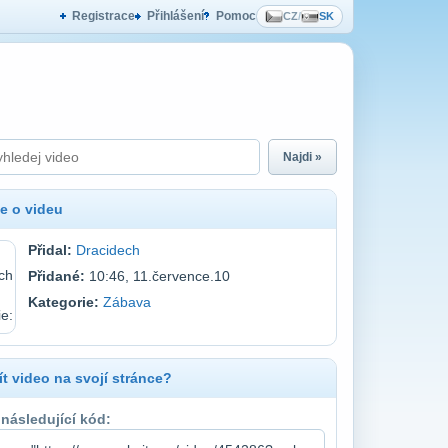
Registrace
Přihlášení
Pomoc
CZ
/
SK
Najdi »
e o videu
Přidal:
Dracidech
Přidané:
10:46, 11.července.10
Kategorie:
Zábava
t video na svojí stránce?
 následující kód: