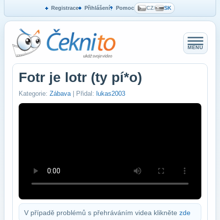
Registrace
Přihlášení
Pomoc
CZ
/
SK
MENU
Fotr je lotr (ty pí*o)
Kategorie:
Zábava
| Přidal:
lukas2003
V případě problémů s přehráváním videa klikněte
zde