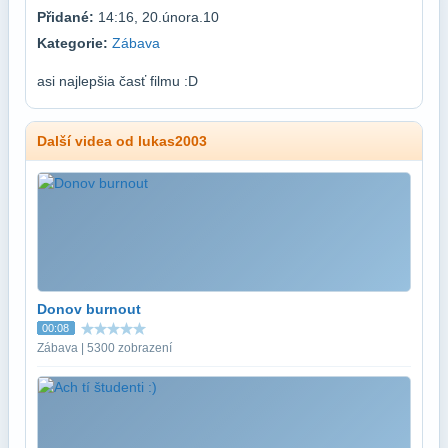
Přidané:
14:16, 20.února.10
Kategorie:
Zábava
asi najlepšia časť filmu :D
Další videa od lukas2003
Donov burnout
00:08
Zábava | 5300 zobrazení