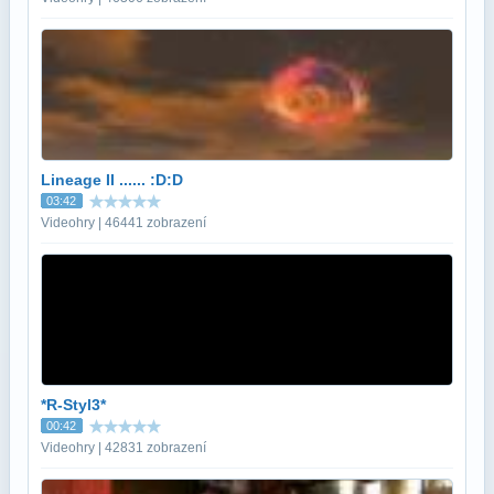
Lineage II ...... :D:D
03:42
Videohry | 46441 zobrazení
*R-Styl3*
00:42
Videohry | 42831 zobrazení