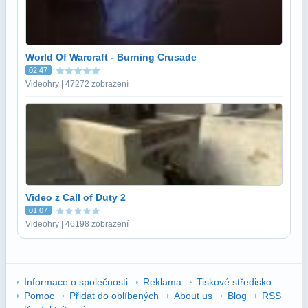
World Of Warcraft - Burning Crusade
02:47
Videohry | 47272 zobrazení
Video z Call of Duty 2
01:07
Videohry | 46198 zobrazení
Informace o společnosti
Reklama
Tiskové středisko
Pomoc
Přidat do oblíbených
About us
Blog
RSS