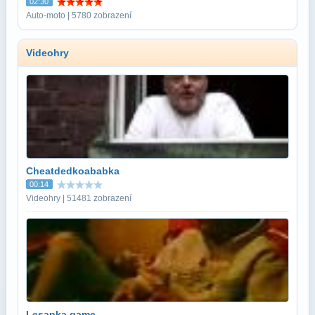
02:30
Auto-moto | 5780 zobrazení
Videohry
Cheatdedkoababka
00:14
Videohry | 51481 zobrazení
Lesanka game