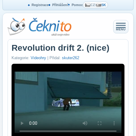
Registrace
Přihlášení
Pomoc
CZ
/
SK
MENU
Revolution drift 2. (nice)
Kategorie:
Videohry
| Přidal:
skuter262