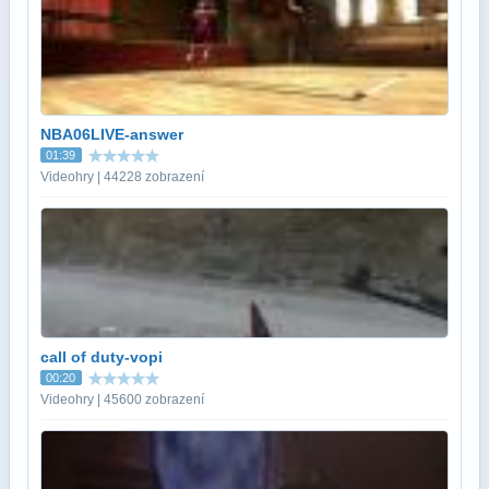
NBA06LIVE-answer
01:39
Videohry | 44228 zobrazení
call of duty-vopi
00:20
Videohry | 45600 zobrazení