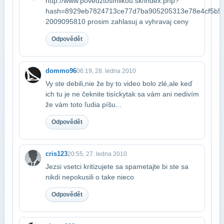
http://www.povedztosmilkou.sk/index.php?
hash=8929eb7824713ce77d7ba905205313e78e4cf5b5​
2009095810 prosim zahlasuj a vyhravaj ceny
Odpovědět
dommo96
06:19, 28. ledna 2010
Vy ste debili,nie že by to video bolo zlé,ale keď
ich tu je ne čeknite tisícky​tak sa vám ani nedivím
že vám toto ľudia píšu...
Odpovědět
cris123
20:55, 27. ledna 2010
Jezsi vsetci kritizujete sa spametajte bi ste sa
nikdi nepokusili o take nieco
Odpovědět