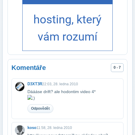
Komentáře
0 - 7
D3XT3R
22:03, 28. ledna 2010
Dáááse drift? ale hodontim video 4*
Odpovědět
koso
11:58, 28. ledna 2010