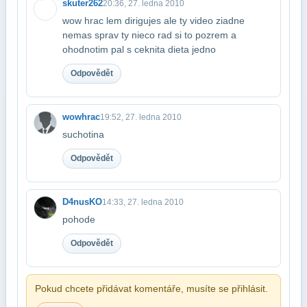
skuter262
20:36, 27. ledna 2010
wow hrac lem dirigujes ale ty video ziadne
nemas sprav ty nieco rad si to pozrem a​
ohodnotim pal s ceknita dieta jedno
Odpovědět
wowhrac
19:52, 27. ledna 2010
suchotina
Odpovědět
D4nusKO
14:33, 27. ledna 2010
pohode
Odpovědět
Pokud chcete přidávat komentáře, musíte se přihlásit.