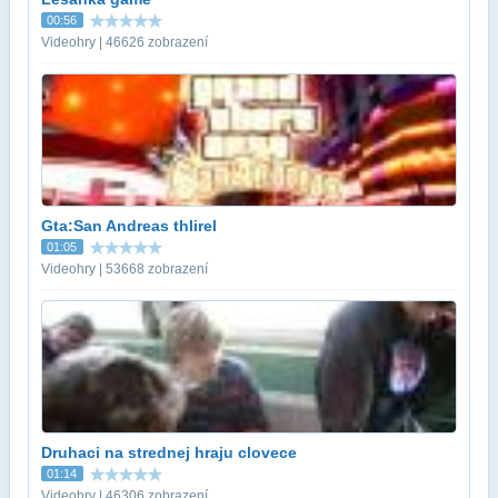
00:56
Videohry | 46626 zobrazení
Gta:San Andreas thlirel
01:05
Videohry | 53668 zobrazení
Druhaci na strednej hraju clovece
01:14
Videohry | 46306 zobrazení