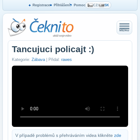
Registrace
Přihlášení
Pomoc
CZ
/
SK
MENU
Tancujuci policajt :)
Kategorie:
Zábava
| Přidal:
rawes
V případě problémů s přehráváním videa klikněte
zde