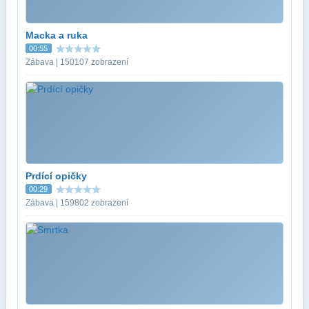
Macka a ruka
00:55
Zábava | 150107 zobrazení
Prdící opičky
00:29
Zábava | 159802 zobrazení