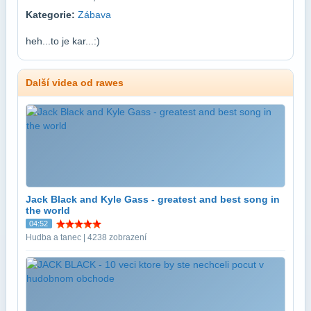
Kategorie:
Zábava
heh...to je kar...:)
Další videa od rawes
Jack Black and Kyle Gass - greatest and best song in
the world
04:52
Hudba a tanec | 4238 zobrazení