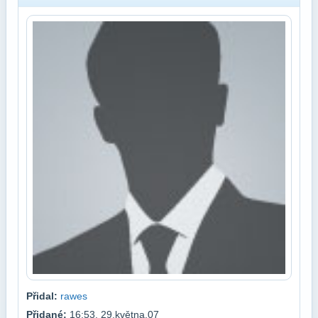
Přidal:
rawes
Přidané:
16:53, 29.května.07