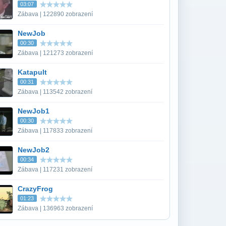
03:07
Zábava | 122890 zobrazení
NewJob
00:30
Zábava | 121273 zobrazení
Katapult
00:31
Zábava | 113542 zobrazení
NewJob1
00:30
Zábava | 117833 zobrazení
NewJob2
00:34
Zábava | 117231 zobrazení
CrazyFrog
01:23
Zábava | 136963 zobrazení