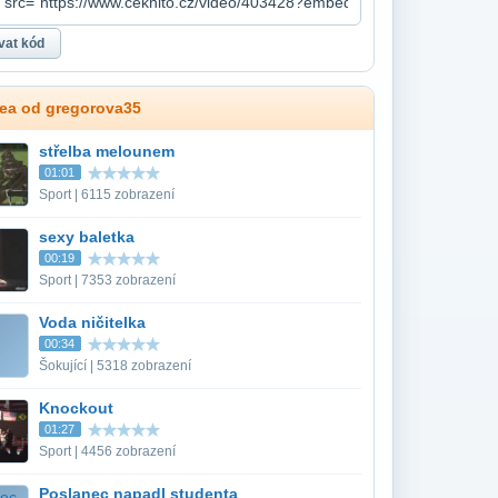
dea od gregorova35
střelba melounem
01:01
Sport | 6115 zobrazení
sexy baletka
00:19
Sport | 7353 zobrazení
Voda ničitelka
00:34
Šokující | 5318 zobrazení
Knockout
01:27
Sport | 4456 zobrazení
Poslanec napadl studenta