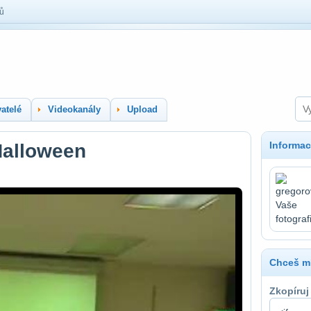
lů
atelé
Videokanály
Upload
Informac
Halloween
Chceš mí
Zkopíruj