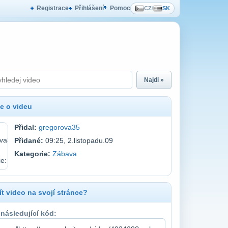
Registrace
Přihlášení
Pomoc
CZ
/
SK
Najdi »
e o videu
Přidal:
gregorova35
Přidané:
09:25, 2.listopadu.09
Kategorie:
Zábava
t video na svojí stránce?
 následující kód: