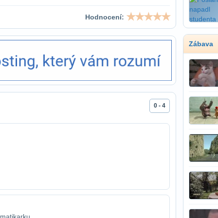
Hodnocení:
Zábava
0 - 4
matikarku..