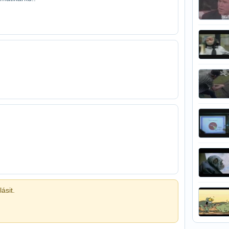
ásit.