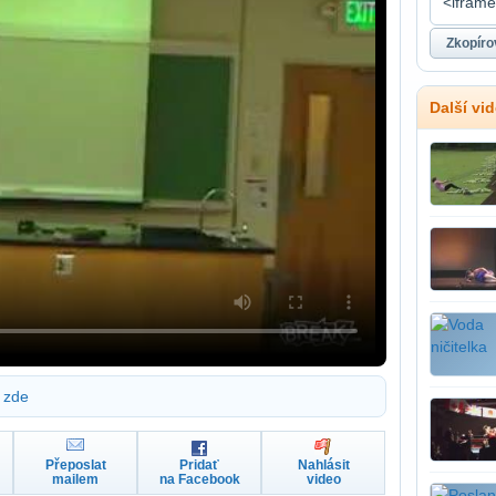
Další vi
zde
Přeposlat
Pridať
Nahlásit
mailem
na Facebook
video