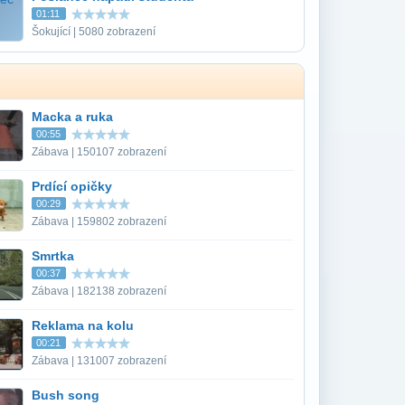
01:11
Šokující | 5080 zobrazení
Macka a ruka
00:55
Zábava | 150107 zobrazení
Prdící opičky
00:29
Zábava | 159802 zobrazení
Smrtka
00:37
Zábava | 182138 zobrazení
Reklama na kolu
00:21
Zábava | 131007 zobrazení
Bush song