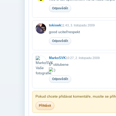
Odpovědět
tokiswk
11:43, 3. listopadu 2009
good ucitel!respekt
Odpovědět
MarkoSVK
10:27, 2. listopadu 2009
5* oblubene
Odpovědět
Pokud chcete přidávat komentáře, musíte se přihl
Přihlásit