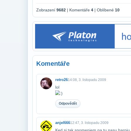
Zobrazení
9682
| Komentáře
4
| Oblíbené
10
Komentáře
retro26
14:08, 3. listopadu 2009
lol
Odpovědět
anjel666
12:47, 3. listopadu 2009
Ked si tak spomeniem na tu nasu harpiu 