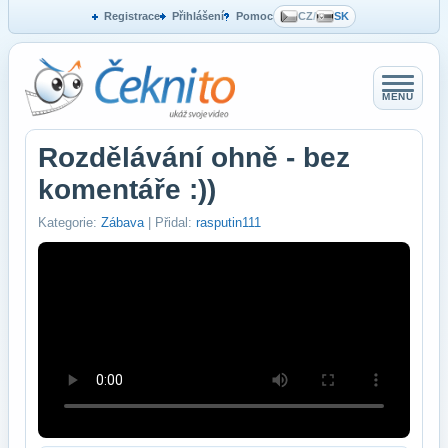
Registrace
Přihlášení
Pomoc
CZ
/
SK
MENU
Rozdělávání ohně - bez
komentáře :))
Kategorie:
Zábava
| Přidal:
rasputin111