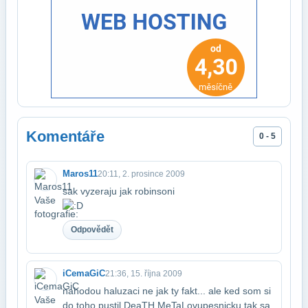
Komentáře
0 - 5
Maros11
20:11, 2. prosince 2009
sak vyzeraju jak robinsoni
Odpovědět
iCemaGiC
21:36, 15. října 2009
nahodou haluzaci ne jak ty fakt... ale ked som si
do toho pustil DeaTH MeTaLovu​pesnicku tak sa