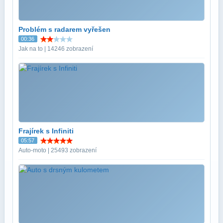
Problém s radarem vyřešen
00:36
Jak na to | 14246 zobrazení
Frajírek s Infiniti
05:57
Auto-moto | 25493 zobrazení