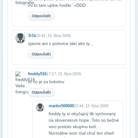
mi to tam uplne hodilo ´=DDD
Odpovědět
3r1k
20:42, 15. října 2009
zjavne ani z polovice takí ako ty...
Odpovědět
freddy516
17:27, 15. října 2009
to co je za kokotov
Odpovědět
martin500600
22:44, 15. října 2009
freddy ty si obyčajný tlk vychovaný
na slovenskom hope. Toto sú bežné
veci pre​túto skupinu ludí....
Normálne som mal chuť ten oheň