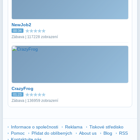
NewJob2
00:34
Zábava | 117228 zobrazení
CrazyFrog
01:23
Zábava | 136959 zobrazení
Informace o společnosti
Reklama
Tiskové středisko
Pomoc
Přidat do oblíbených
About us
Blog
RSS
Kontaktujte nás