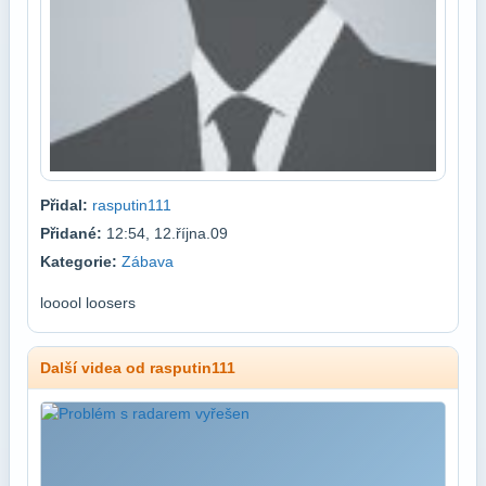
Přidal:
rasputin111
Přidané:
12:54, 12.října.09
Kategorie:
Zábava
looool loosers
Další videa od rasputin111