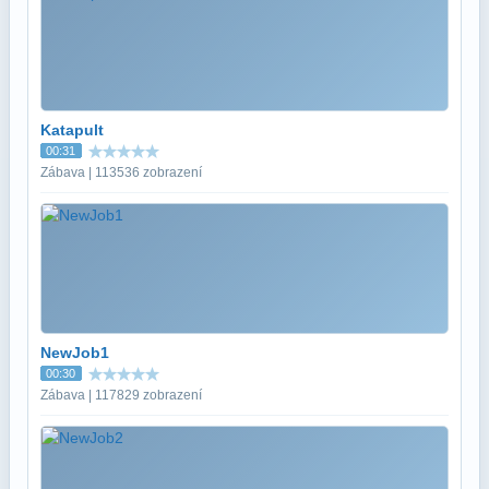
Katapult
00:31
Zábava | 113536 zobrazení
NewJob1
00:30
Zábava | 117829 zobrazení