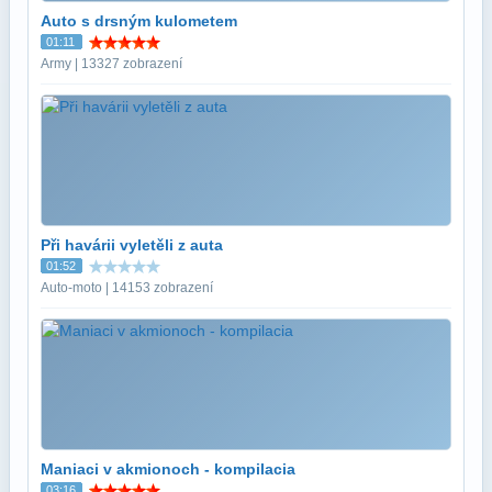
Auto s drsným kulometem
01:11
Army | 13327 zobrazení
Při havárii vyletěli z auta
01:52
Auto-moto | 14153 zobrazení
Maniaci v akmionoch - kompilacia
03:16