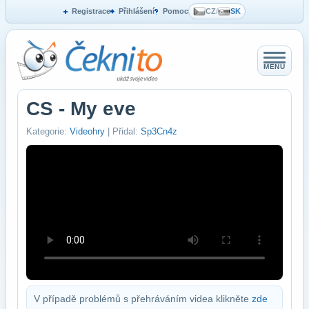
Registrace
Přihlášení
Pomoc
CZ
/
SK
MENU
CS - My eve
Kategorie:
Videohry
| Přidal:
Sp3Cn4z
V případě problémů s přehráváním videa klikněte
zde