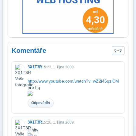
Komentáře
0 - 3
3X1T3R
15:23, 1. října 2009
http://www.youtube.com/watch?v=wZ2i46qziCM
pre hq
Odpovědět
3X1T3R
15:20, 1. října 2009
jjj hltv