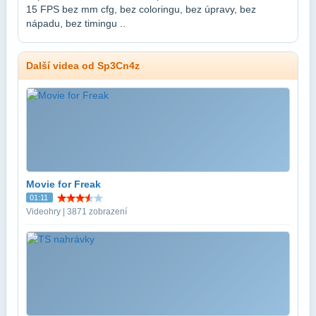
15 FPS bez mm cfg, bez coloringu, bez úpravy, bez
nápadu, bez timingu ..
Další videa od Sp3Cn4z
Movie for Freak
01:11
Videohry | 3871 zobrazení