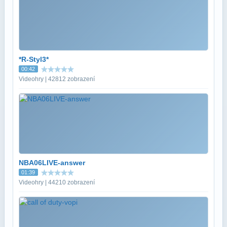
*R-Styl3*
00:42
Videohry | 42812 zobrazení
NBA06LIVE-answer
01:39
Videohry | 44210 zobrazení