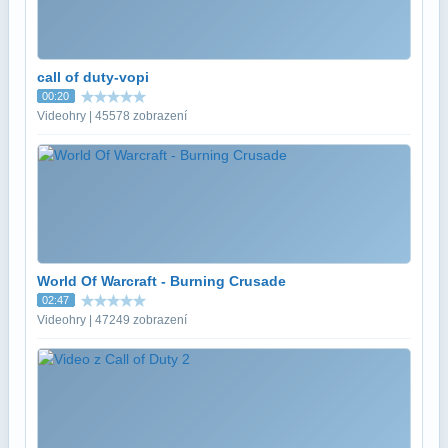
call of duty-vopi
00:20
Videohry | 45578 zobrazení
World Of Warcraft - Burning Crusade
02:47
Videohry | 47249 zobrazení