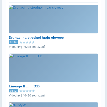
Druhaci na strednej hraju clovece
01:14
Videohry | 46285 zobrazení
Lineage II ...... :D:D
03:42
Videohry | 46420 zobrazení