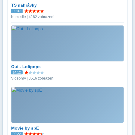
TS nahrávky
02:47
Komedie | 4162 zobrazení
Oui - Lolipops
14:12
Videohry | 3516 zobrazení
Movie by spE
02:22