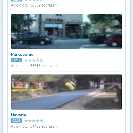
Auto-moto | 50589 zobrazení
Parkovanie
00:12
Auto-moto | 56616 zobrazení
Havária
00:09
Auto-moto | 54432 zobrazení