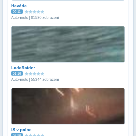
Havária
00:11
Auto-moto | 81580 zobrazení
LadaRaider
01:16
Auto-moto | 55344 zobrazení
IS v palbe
02:56