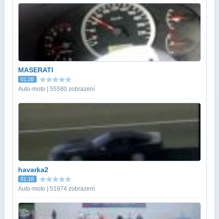
MASERATI
01:28
Auto-moto | 55580 zobrazení
havarka2
01:18
Auto-moto | 51974 zobrazení