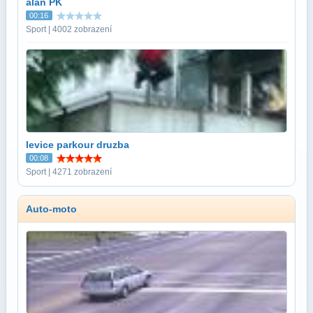
alan PK
00:16
Sport | 4002 zobrazení
levice parkour druzba
00:08
Sport | 4271 zobrazení
Auto-moto