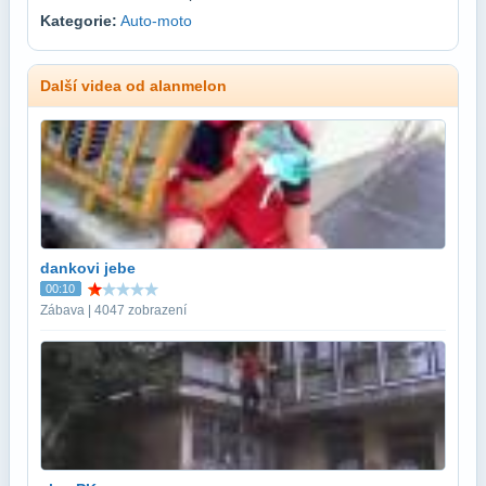
Kategorie:
Auto-moto
Další videa od alanmelon
dankovi jebe
00:10
Zábava | 4047 zobrazení