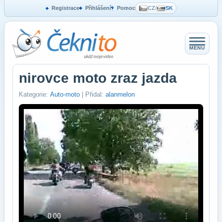
Registrace
Přihlášení
Pomoc
CZ
/
SK
MENU
nirovce moto zraz jazda
Kategorie:
Auto-moto
| Přidal:
alanmelon