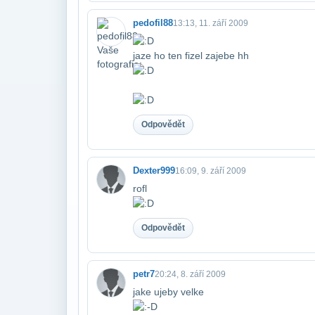
pedofil88
13:13, 11. září 2009
jaze ho ten fizel zajebe hh
Odpovědět
Dexter999
16:09, 9. září 2009
rofl
Odpovědět
petr7
20:24, 8. září 2009
jake ujeby velke