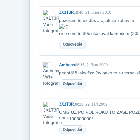
3X1T3R
18:40, 21. února 2010
pozeram to už 35x a ajtak sa zabavim
​sice som to 30x ukazoval kamošom (3
Odpovědět
Amboss
06:16, 2. října 2009
pedofil88 jaky fizel?ty pako to su teraci x
Odpovědět
3X1T3R
09:28, 29. září 2009
OMG UZ PO POL ROKU TO ZASE POZER
!!!!!!! 100000000*
Odpovědět