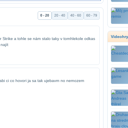
0 - 20
20 - 40
40 - 60
60 - 79
Videohr
 Strike a tohle se nám stalo taky v tomhle​kole odkas
najít
bi ci co hovori ja sa tak ujebavm no nemozem​