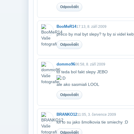
Odpovědět
BooMeR14
17:13, 8. září 2009
preco by mal byt slepy? ty by si videl ke
Odpovědět
dommo96
06:58, 8. září 2009
to teda bol fakt slepy JEBO
ale ako sa​smiali LOOL
Odpovědět
BRANKO12
11:05, 3. července 2009
lol to su jako šmolkovia tie smiechy :D
Odpovědět