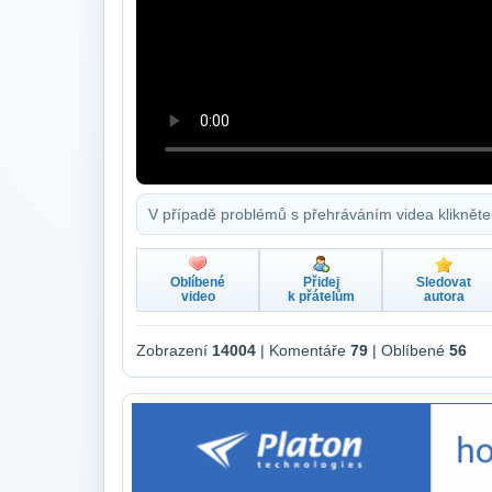
V případě problémů s přehráváním videa klikněte
Oblíbené
Přidej
Sledovat
video
k přátelům
autora
Zobrazení
14004
| Komentáře
79
| Oblíbené
56