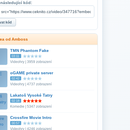
 následující kód:
dea od Amboss
TMN Phantom Fake
03:11
Videohry | 3959 zobrazení
oGAME private server
02:42
Videohry | 4737 zobrazení
Lakatoš Vysoké Tatry
02:18
Komedie | 5347 zobrazení
Crossfire Movie Intro
00:57
Videohry | 4246 zobrazení