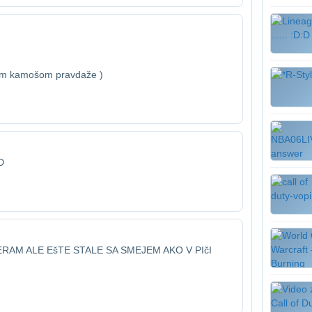
0tim kamošom pravdaže
)
D
AM ALE EšTE STALE SA SMEJEM AKO V PIčI