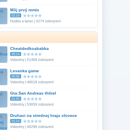
Môj prvý remix
02:10
Hudba a tanec | 4274 zobrazení
y
Cheatdedkoababka
00:14
Videohry | 51468 zobrazení
Lesanka game
00:56
Videohry | 46618 zobrazení
Gta:San Andreas thlirel
01:05
Videohry | 53659 zobrazení
Druhaci na strednej hraju clovece
01:14
Videohry | 46298 zobrazení