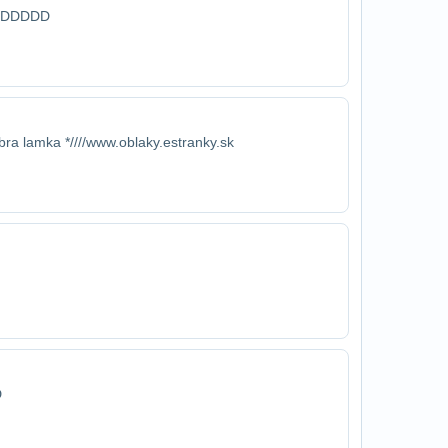
DDDDDD
obra lamka *////www.oblaky.estranky.sk
D