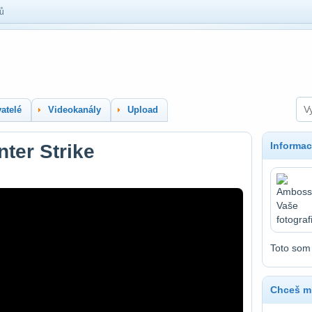
lů
atelé
Videokanály
Upload
Informac
ter Strike
Toto som 
Chceš mí