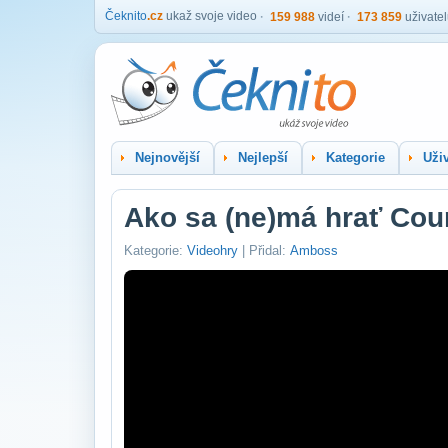
Čeknito
.cz
ukaž svoje video
159 988
videí
173 859
uživate
Nejnovější
Nejlepší
Kategorie
Uživ
Ako sa (ne)má hrať Coun
Kategorie:
Videohry
| Přidal:
Amboss