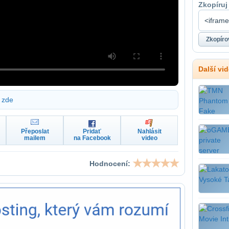
Zkopíruj
Další vi
zde
Přeposlat
Pridať
Nahlásit
mailem
na Facebook
video
Hodnocení: