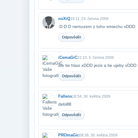
noXiQ
19:11, 23. června 2009
:D:D:D nemozem z toho smiechu xDDD
Odpovědět
iCemaGiC
22:10, 5. června 2009
ale tie hlasi xDDD jezis a tie ujeby xDDD
Odpovědět
Fallens
18:54, 30. května 2009
debilllll
Odpovědět
PROmaGic
08:36, 30. května 2009