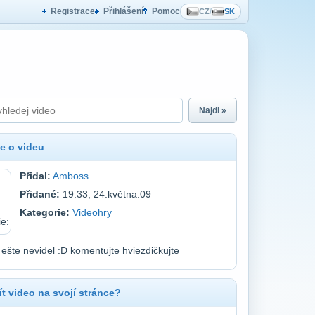
Registrace
Přihlášení
Pomoc
CZ
/
SK
Najdi »
e o videu
Přidal:
Amboss
Přidané:
19:33, 24.května.09
Kategorie:
Videohry
ešte nevidel :D komentujte hviezdičkujte
t video na svojí stránce?