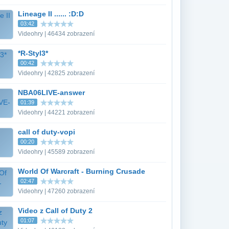
Lineage II ...... :D:D
03:42
Videohry | 46434 zobrazení
*R-Styl3*
00:42
Videohry | 42825 zobrazení
NBA06LIVE-answer
01:39
Videohry | 44221 zobrazení
call of duty-vopi
00:20
Videohry | 45589 zobrazení
World Of Warcraft - Burning Crusade
02:47
Videohry | 47260 zobrazení
Video z Call of Duty 2
01:07