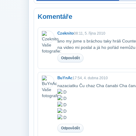
Komentáře
Czeknito
08:11, 5. října 2010
ano my jsme s bráchou taky hráli Counter
na video mi poslal a já ho pořád nemůžu 
Odpovědět
BuYnAc
17:54, 4. dubna 2010
nazaciatku Ču chaz Cha čanabi Cha čana
Odpovědět