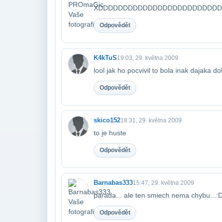
XDDDDDDDDDDDDDDDDDDDDDDDD
Odpovědět
K4kTuS
19:03, 29. května 2009
lool jak ho pocvivil to bola inak dajaka d
Odpovědět
skico152
18:31, 29. května 2009
to je huste
Odpovědět
Barnabas333
15:47, 29. května 2009
parada... ale ten smiech nema chybu...:
Odpovědět