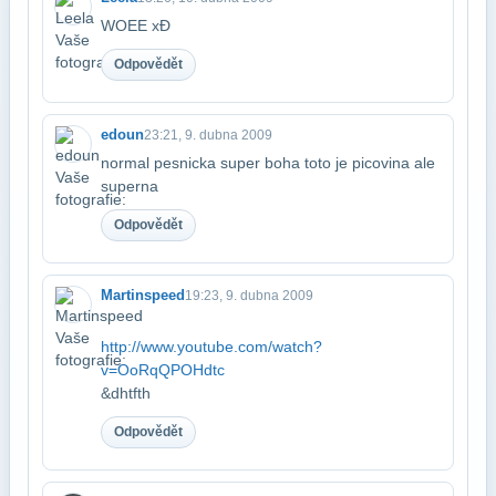
WOEE xĐ
Odpovědět
edoun
23:21, 9. dubna 2009
normal pesnicka super boha toto je picovina ale
superna
Odpovědět
Martinspeed
19:23, 9. dubna 2009
http://www.youtube.com/watch?
v=OoRqQPOHdtc
&dhtfth
Odpovědět