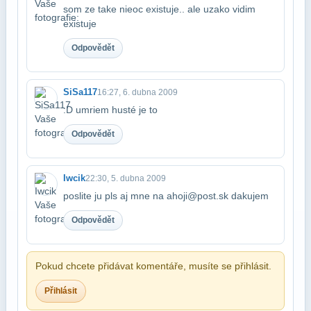
som ze take nieoc existuje.. ale uz​ako vidim
existuje
Odpovědět
SiSa117
16:27, 6. dubna 2009
:D umriem husté je to
Odpovědět
Iwcik
22:30, 5. dubna 2009
poslite ju pls aj mne na ahoji@post.sk dakujem
Odpovědět
Pokud chcete přidávat komentáře, musíte se přihlásit.
Přihlásit