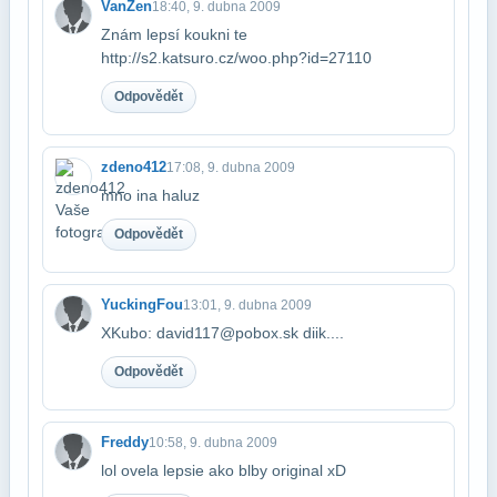
VanZen
18:40, 9. dubna 2009
Znám lepsí koukni te
http://s2.katsuro.cz/woo.php?id=27110
Odpovědět
zdeno412
17:08, 9. dubna 2009
mno ina haluz
Odpovědět
YuckingFou
13:01, 9. dubna 2009
XKubo: david117@pobox.sk diik....
Odpovědět
Freddy
10:58, 9. dubna 2009
lol ovela lepsie ako blby original xD