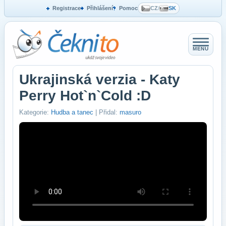
Registrace
Přihlášení
Pomoc
CZ
/
SK
MENU
Ukrajinská verzia - Katy
Perry Hot`n`Cold :D
Kategorie:
Hudba a tanec
| Přidal:
masuro