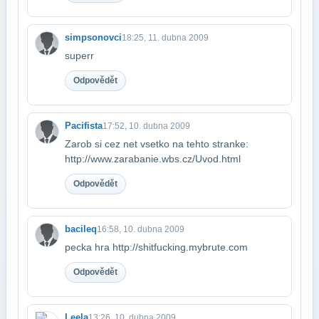
simpsonovci
18:25, 11. dubna 2009
superr
Odpovědět
Pacifista
17:52, 10. dubna 2009
Zarob si cez net vsetko na tehto stranke:
http://www.zarabanie.wbs.cz/Uvod.html
Odpovědět
bacileq
16:58, 10. dubna 2009
pecka hra http://shitfucking.mybrute.com
Odpovědět
Leela
13:26, 10. dubna 2009