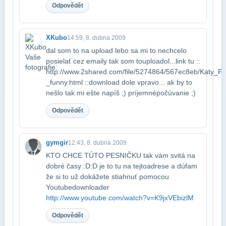
Odpovědět
XKubo
14:59, 8. dubna 2009
dal som to na upload lebo sa mi to nechcelo
posielať cez emaily tak som to​uploadol...link tu ::​
http://www.2shared.com/file/5274864/567ec8eb/Katy_P
_funny.html ::​download dole vpravo... ak by to
nešlo tak mi ešte napíš ;) príjemné​počúvanie ;)
Odpovědět
gymgir
12:43, 8. dubna 2009
KTO CHCE TÚTO PESNIČKU tak vám svitá na
dobré časy :D:D je to tu na tejto​adrese a dúfam
že si to už dokážete stiahnuť pomocou
Youtubedownloader ​
http://www.youtube.com/watch?v=K9jxVEbizlM
Odpovědět