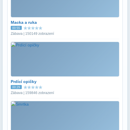
Macka a ruka
00:55
Zábava | 150149 zobrazení
Prdící opičky
00:29
Zábava | 159846 zobrazení