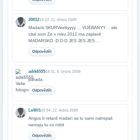
20012
18:22, 11. února 2009
Madariii SKURVeettyyyy ... VIJEBANYY.... ale
cital som Ze v roku 2012 ma zaplavit​
MADARSKO :D:D:D JES JES JES ...
Odpovědět
adik6555
19:31, 6. února 2009
parada
Odpovědět
LeWiS
20:54, 22. ledna 2009
Angus ti retard madari sa tu sami natrepali
nemaju tu co robit
Odpovědět