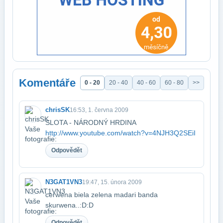
Komentáře
0 - 20
20 - 40
40 - 60
60 - 80
>>
chrisSK
16:53, 1. června 2009
SLOTA - NÁRODNÝ HRDINA
http://www.youtube.com/watch?v=4NJH3Q2SEiI
Odpovědět
N3GAT1VN3
19:47, 15. února 2009
cerwena biela zelena madari banda
skurwena..:D:D
Odpovědět