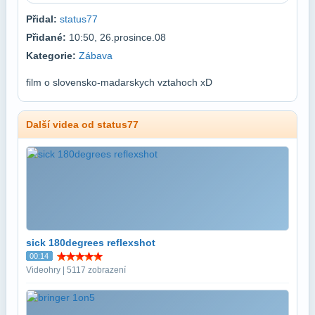
Přidal:
status77
Přidané:
10:50, 26.prosince.08
Kategorie:
Zábava
film o slovensko-madarskych vztahoch xD
Další videa od status77
sick 180degrees reflexshot
00:14
Videohry | 5117 zobrazení