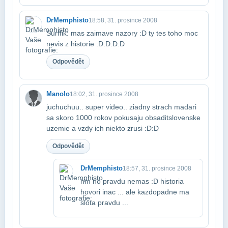
DrMemphisto
18:58, 31. prosince 2008
Surffik: mas zaimave nazory :D ty tes toho moc
nevis z historie :D:D:D:D
Odpovědět
Manolo
18:02, 31. prosince 2008
juchuchuu.. super video.. ziadny strach madari
sa skoro 1000 rokov pokusaju obsadit​slovenske
uzemie a vzdy ich niekto zrusi :D:D
Odpovědět
DrMemphisto
18:57, 31. prosince 2008
hm no pravdu nemas :D historia
hovori inac ... ale kazdopadne ma
slota pravdu ...