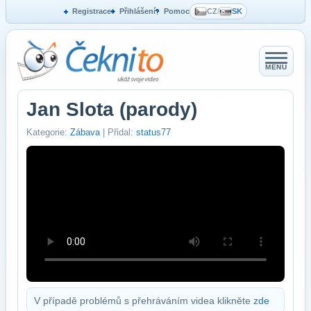
Registrace
Přihlášení
Pomoc
CZ
/
SK
MENU
Jan Slota (parody)
Kategorie:
Zábava
| Přidal:
status77
V případě problémů s přehráváním videa klikněte
zde