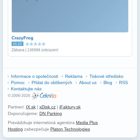
CrazyFrog
01:23
Zábava | 136998 zobrazení
Informace o společnosti
Reklama
Tiskové středisko
Pomoc
Přidat do oblíbených
About us
Blog
RSS
Kontaktujte nás
© 2006-2026
Partneri:
IX.sk
|
xDisk.cz
|
iFaktury.sk
Doporučujeme:
DN Parking
Prevádzkuje internetová agentúra
Media Plus
Hosting
zabezpečuje
Platon Technologies