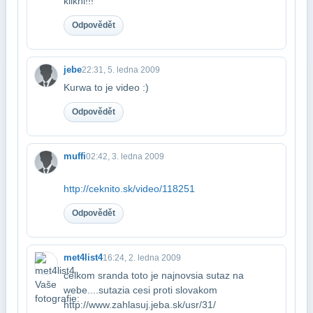
klikni!!!
Odpovědět
jebe
22:31, 5. ledna 2009
Kurwa to je video :)
Odpovědět
muffi
02:42, 3. ledna 2009
http://ceknito.sk/video/118251
Odpovědět
met4list4
16:24, 2. ledna 2009
celkom sranda toto je najnovsia sutaz na
webe....sutazia cesi proti slovakom​
http://www.zahlasuj.jeba.sk/usr/31/