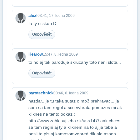
alexf
03:41, 17. ledna 2009
ta ty si skori:D
Odpovědět
Hearow
15:47, 8. ledna 2009
to ho aj tak paroduje skrucany toto neni slota...
Odpovědět
pyrotechnick
00:46, 6. ledna 2009
nazdar...je tu taka sutaz o mp3 prehravac... ja
som sa tam regol a scu vyhrat​a pomozes mi ak
kliknes na tento odkaz :
http://www.zahlasuj.jeba.sk/usr/147/ a​ak chces
sa tam regni aj ty a kliknem na to aj ja tebe a
posli to pls aj kamosom​ vopred dik ale aspon