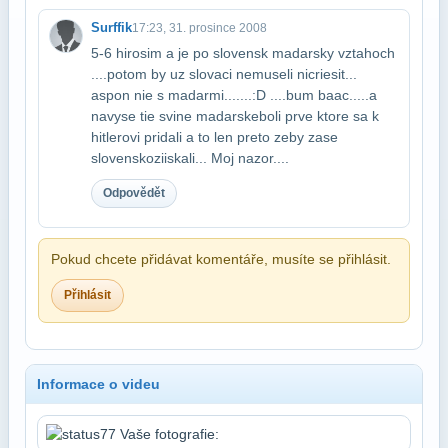
Surffik
17:23, 31. prosince 2008
5-6 hirosim a je po slovensk madarsky vztahoch
....potom by uz slovaci nemuseli nic​riesit...
aspon nie s madarmi.......:D ....bum baac.....a
navyse tie svine madarske​boli prve ktore sa k
hitlerovi pridali a to len preto zeby zase
slovensko​ziiskali... Moj nazor....
Odpovědět
Pokud chcete přidávat komentáře, musíte se přihlásit.
Přihlásit
Informace o videu