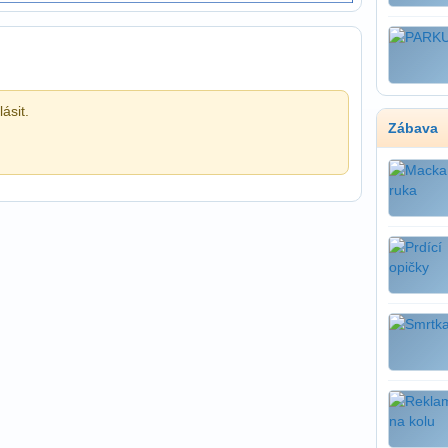
ásit.
Zábava