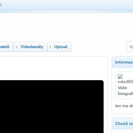
lů
atelé
Videokanály
Upload
Informac
ten ma do
Chceš mí