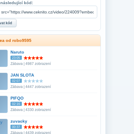
 následující kód:
dea od robo9595
Naruto
23:05
Zábava | 4987 zobrazení
JAN SLOTA
02:07
Zábava | 4447 zobrazení
PIFQO
02:16
Zábava | 4330 zobrazení
zuvacky
00:37
Zábava | 4439 zobrazení