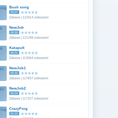
Bush song
03:07
Zábava | 122914 zobrazení
NewJob
00:30
Zábava | 121298 zobrazení
Katapult
00:31
Zábava | 113564 zobrazení
NewJob1
00:30
Zábava | 117857 zobrazení
NewJob2
00:34
Zábava | 117257 zobrazení
CrazyFrog
01:23