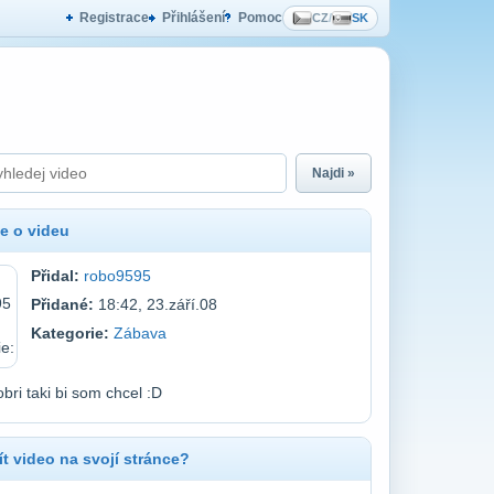
Registrace
Přihlášení
Pomoc
CZ
/
SK
Najdi »
e o videu
Přidal:
robo9595
Přidané:
18:42, 23.září.08
Kategorie:
Zábava
bri taki bi som chcel :D
t video na svojí stránce?