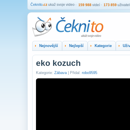
Čeknito
.cz
ukaž svoje video
159 988
videí
173 859
uživate
Nejnovější
Nejlepší
Kategorie
Uživ
eko kozuch
Kategorie:
Zábava
| Přidal:
robo9595