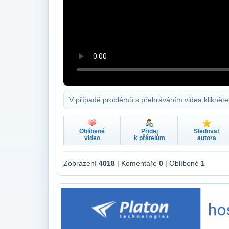
V případě problémů s přehráváním videa klikněte
Oblíbené
Přidej
Sledovat
video
k přátelům
autora
Zobrazení
4018
| Komentáře
0
| Oblíbené
1