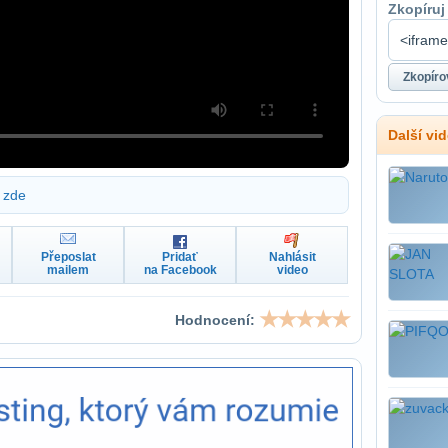
Zkopíruj
Další vi
zde
Přeposlat
Pridať
Nahlásit
mailem
na Facebook
video
Hodnocení: