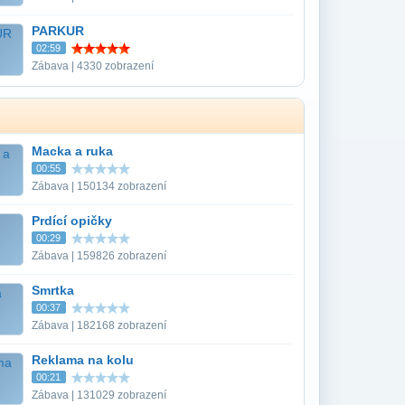
PARKUR
02:59
Zábava | 4330 zobrazení
Macka a ruka
00:55
Zábava | 150134 zobrazení
Prdící opičky
00:29
Zábava | 159826 zobrazení
Smrtka
00:37
Zábava | 182168 zobrazení
Reklama na kolu
00:21
Zábava | 131029 zobrazení