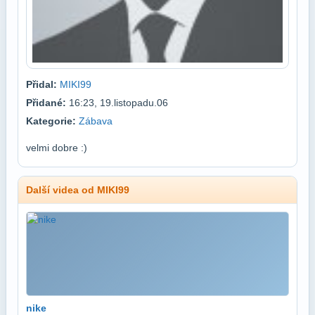
Přidal:
MIKI99
Přidané:
16:23, 19.listopadu.06
Kategorie:
Zábava
velmi dobre :)
Další videa od MIKI99
nike