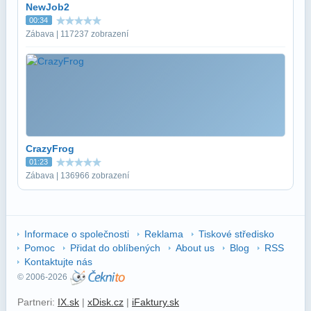
NewJob2
00:34
Zábava | 117237 zobrazení
CrazyFrog
01:23
Zábava | 136966 zobrazení
Informace o společnosti
Reklama
Tiskové středisko
Pomoc
Přidat do oblíbených
About us
Blog
RSS
Kontaktujte nás
© 2006-2026
Partneri:
IX.sk
|
xDisk.cz
|
iFaktury.sk