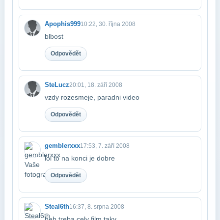
Apophis999
10:22, 30. října 2008
blbost
Odpovědět
SteLucz
20:01, 18. září 2008
vzdy rozesmeje, paradni video
Odpovědět
gemblerxxx
17:53, 7. září 2008
lol to na konci je dobre
Odpovědět
Steal6th
16:37, 8. srpna 2008
heh treba cely film taky