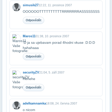
simusik27
22:22, 11. prosince 2007
OOOOOOTTTTTTTTTTRRRRRRRASSSSSSSS
Odpovědět
Maros11
01:38, 10. prosince 2007
:D ja sa ujebavam porad 4hodni vkuse :D:D:D
hahahaaa
Odpovědět
securityZV
21:04, 5. září 2007
Hehehe
Odpovědět
adelkamnamka
18:08, 24. června 2007
o nicom