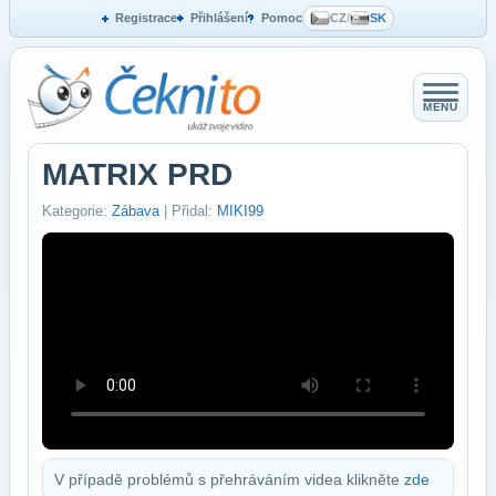
Registrace
Přihlášení
Pomoc
CZ
/
SK
MENU
MATRIX PRD
Kategorie:
Zábava
| Přidal:
MIKI99
V případě problémů s přehráváním videa klikněte
zde