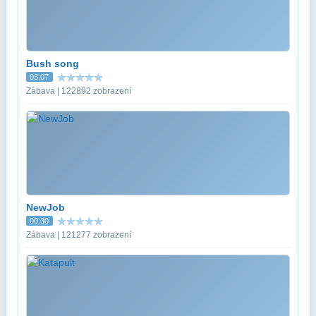
Bush song
03:07
Zábava | 122892 zobrazení
NewJob
00:30
Zábava | 121277 zobrazení