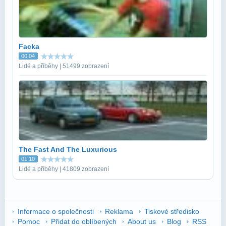
Facka
00:04
Lidé a příběhy | 51499 zobrazení
The Fast And The Luxurious
01:10
Lidé a příběhy | 41809 zobrazení
Informace o společnosti
Reklama
Tiskové středisko
Pomoc
Přidat do oblíbených
About us
Blog
RSS