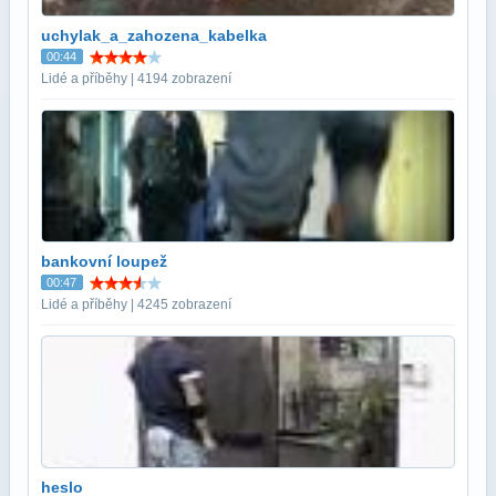
uchylak_a_zahozena_kabelka
00:44
Lidé a příběhy | 4194 zobrazení
bankovní loupež
00:47
Lidé a příběhy | 4245 zobrazení
heslo