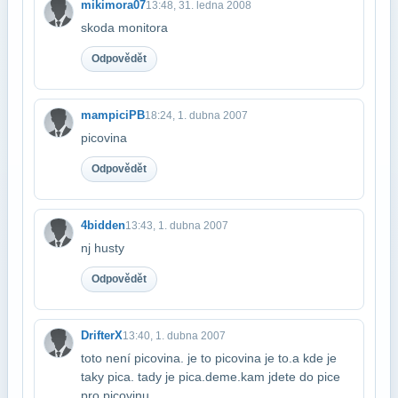
mikimora07
13:48, 31. ledna 2008
skoda monitora
Odpovědět
mampiciPB
18:24, 1. dubna 2007
picovina
Odpovědět
4bidden
13:43, 1. dubna 2007
nj husty
Odpovědět
DrifterX
13:40, 1. dubna 2007
toto není picovina. je to picovina je to.a kde je
taky pica. tady je pica.deme​.kam jdete do pice
pro picovinu.