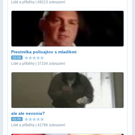
Lidé a příběhy | 49213 zobrazení
Prestrelka policajtov s mladikmi
03:58
Lidé a příběhy | 37104 zobrazení
ale ale nevonia?
01:05
Lidé a příběhy | 42786 zobrazení