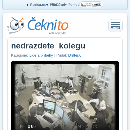
Registrace
Přihlášení
Pomoc
CZ
/
SK
MENU
nedrazdete_kolegu
Kategorie:
Lidé a příběhy
| Přidal:
DrifterX