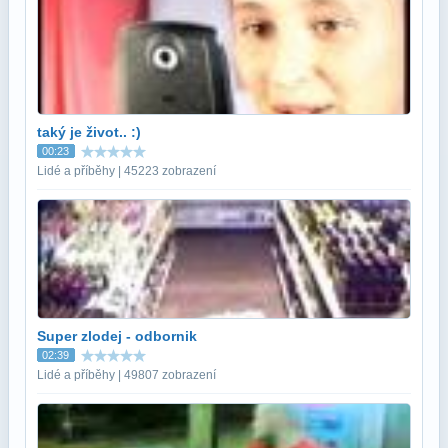
taký je život.. :)
00:23
Lidé a příběhy | 45223 zobrazení
Super zlodej - odbornik
02:39
Lidé a příběhy | 49807 zobrazení