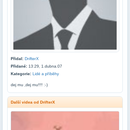
Přidal:
DrifterX
Přidané:
13:29, 1.dubna.07
Kategorie:
Lidé a příběhy
dej mu ,dej mu!!!! :-)
Další videa od DrifterX