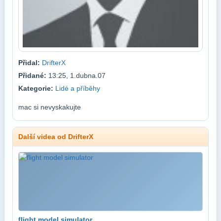
Přidal:
DrifterX
Přidané:
13:25, 1.dubna.07
Kategorie:
Lidé a příběhy
mac si nevyskakujte
Další videa od DrifterX
flight model simulator