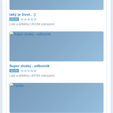
taký je život.. :)
00:23
Lidé a příběhy | 45199 zobrazení
Super zlodej - odbornik
02:39
Lidé a příběhy | 49784 zobrazení