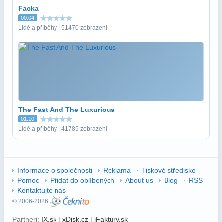
Facka
00:04
Lidé a příběhy | 51470 zobrazení
The Fast And The Luxurious
01:10
Lidé a příběhy | 41785 zobrazení
Informace o společnosti
Reklama
Tiskové středisko
Pomoc
Přidat do oblíbených
About us
Blog
RSS
Kontaktujte nás
© 2006-2026
Partneri:
IX.sk
|
xDisk.cz
|
iFaktury.sk