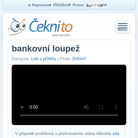
Registrace
Přihlášení
Pomoc
CZ
/
SK
MENU
bankovní loupež
Kategorie:
Lidé a příběhy
| Přidal:
DrifterX
V případě problémů s přehráváním videa klikněte
zde