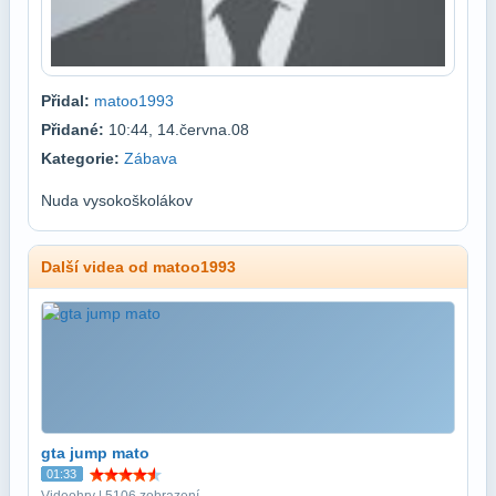
Přidal:
matoo1993
Přidané:
10:44, 14.června.08
Kategorie:
Zábava
Nuda vysokoškolákov
Další videa od matoo1993
gta jump mato
01:33
Videohry | 5106 zobrazení