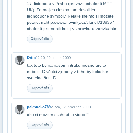
17. listopadu v Prahe (prevazne​studenti MFF
UK). Za mojich cias sa tam davali len
jednoduche symboly. Nejake ine​info si mozete
pozriet na​http://www.novinky.cz/clanek/138367-
studenti-promenili-kolej-v-zarovku-a-zarivku.html
Odpovědět
Drtic
12:20, 19. ledna 2009
tak toto by na našom intraku možne určite
nebolo :D všetci zjebany z toho by bola​skor
svetelna šou :D
Odpovědět
peknucka789
21:24, 17. prosince 2008
ako si mozem stiahnut to video:?
Odpovědět