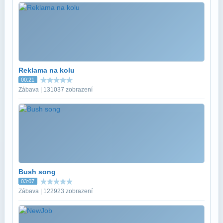
Reklama na kolu
00:21
Zábava | 131037 zobrazení
Bush song
03:07
Zábava | 122923 zobrazení