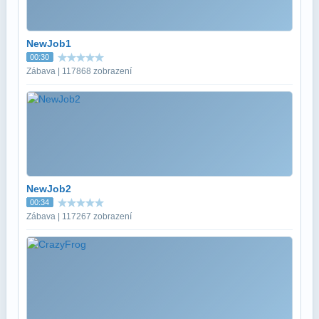
NewJob1
00:30
Zábava | 117868 zobrazení
NewJob2
00:34
Zábava | 117267 zobrazení