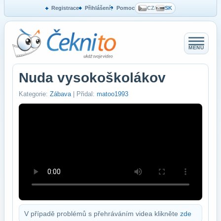
Registrace
Přihlášení
Pomoc
CZ
/
SK
MENU
Nuda vysokoškolákov
Kategorie:
Zábava
| Přidal:
matoo1993
V případě problémů s přehráváním videa klikněte
zde