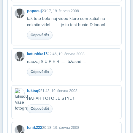
popacuj
23:17, 19. června 2008
tak toto bolo naj video ktore som zatial na
ceknito videl.........je tu fest huste:D ​looool
Odpovědět
katushka13
22:46, 19. června 2008
naozaj S U P E R ..... úžasné....
Odpovědět
lukisq0
21:43, 19. června 2008
HAHAH TOTO JE STYL !
Odpovědět
lenik222
20:18, 19. června 2008