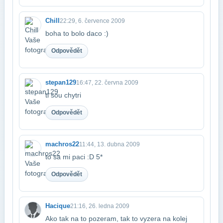
Chill
22:29, 6. července 2009
boha to bolo daco :)
Odpovědět
stepan129
16:47, 22. června 2009
ti sou chytri
Odpovědět
machros22
11:44, 13. dubna 2009
to sa mi paci :D 5*
Odpovědět
Hacique
21:16, 26. ledna 2009
Ako tak na to pozeram, tak to vyzera na kolej