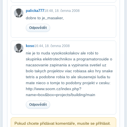
palicka777
18:48, 18. června 2008
dobre to je,,masaker,
Odpovědět
koso
16:44, 18. června 2008
nie je to nuda vysokoskolakov ale robi to
skupinka elektrotechnikov a programatorou​ide o
nacasovanie zapinania a vypinania svetiel uz
bolo takych projektov viac robia​sa ako hry snake
tetris a podobne robia to ale skusenejsi ludia tu
mate nieco o tom​je to podobny projekt v cesku:​
http://www.soom.cz/index.php?
name=box&box=projects/building/main
Odpovědět
Pokud chcete přidávat komentáře, musíte se přihlásit.