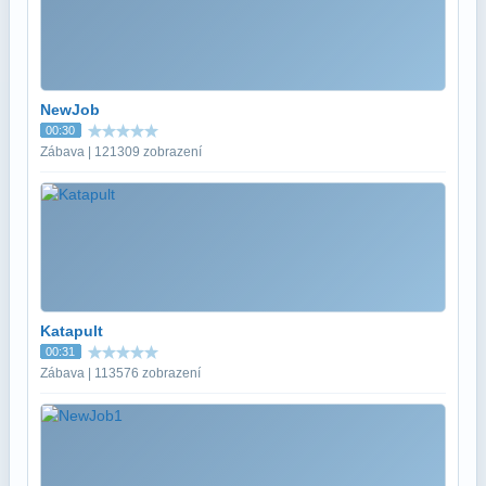
NewJob
00:30
Zábava | 121309 zobrazení
Katapult
00:31
Zábava | 113576 zobrazení