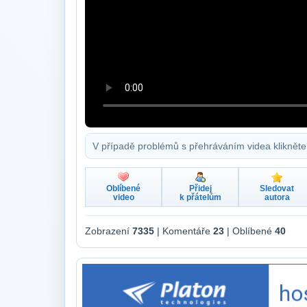
V případě problémů s přehráváním videa klikněte
Oblíbené
Přidej
Sledovat
video
k přátelům
autora
Zobrazení
7335
| Komentáře
23
| Oblíbené
40