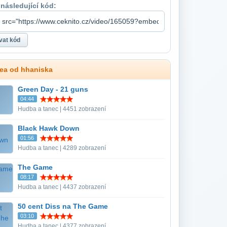
 následující kód:
dea od hhaniska
Green Day - 21 guns
04:44
Hudba a tanec | 4451 zobrazení
Black Hawk Down
01:56
Hudba a tanec | 4289 zobrazení
The Game
08:17
Hudba a tanec | 4437 zobrazení
50 cent Diss na The Game
03:10
Hudba a tanec | 4377 zobrazení