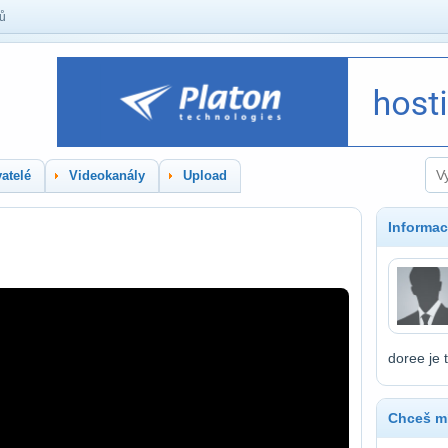
lů
atelé
Videokanály
Upload
Informac
doree je 
Chceš mí