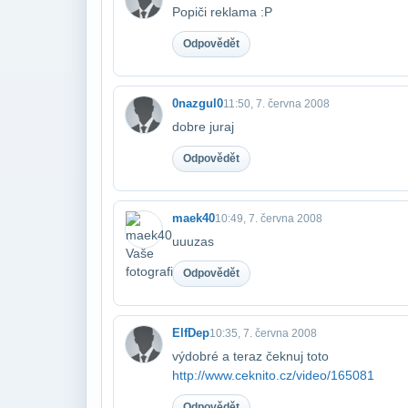
Popiči reklama :P
Odpovědět
0nazgul0
11:50, 7. června 2008
dobre juraj
Odpovědět
maek40
10:49, 7. června 2008
uuuzas
Odpovědět
ElfDep
10:35, 7. června 2008
výdobré a teraz čeknuj toto
http://www.ceknito.cz/video/165081
Odpovědět