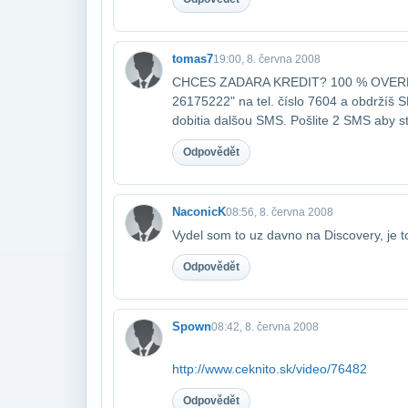
tomas7
19:00, 8. června 2008
CHCES ZADARA KREDIT? 100 % OVEREN
26175222" na tel. číslo 7604 a obdržíš 
dobitia dalšou SMS. Pošlite 2 SMS aby st
Odpovědět
NaconicK
08:56, 8. června 2008
Vydel som to uz davno na Discovery, je 
Odpovědět
Spown
08:42, 8. června 2008
http://www.ceknito.sk/video/76482
Odpovědět