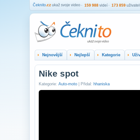
Čeknito
.cz
ukaž svoje video
159 988
videí
173 859
uživate
Nejnovější
Nejlepší
Kategorie
Uživ
Nike spot
Kategorie:
Auto-moto
| Přidal:
hhaniska