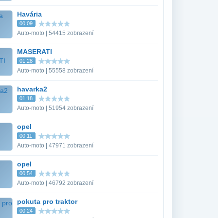
Havária
00:09
Auto-moto | 54415 zobrazení
MASERATI
01:28
Auto-moto | 55558 zobrazení
havarka2
01:18
Auto-moto | 51954 zobrazení
opel
00:11
Auto-moto | 47971 zobrazení
opel
00:54
Auto-moto | 46792 zobrazení
pokuta pro traktor
00:24