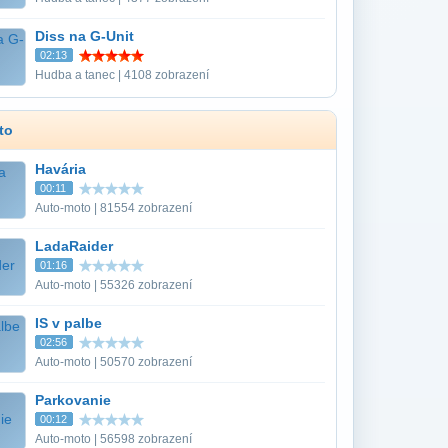
Diss na G-Unit
02:13
Hudba a tanec | 4108 zobrazení
to
Havária
00:11
Auto-moto | 81554 zobrazení
LadaRaider
01:16
Auto-moto | 55326 zobrazení
IS v palbe
02:56
Auto-moto | 50570 zobrazení
Parkovanie
00:12
Auto-moto | 56598 zobrazení