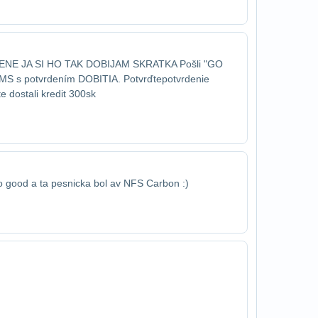
E JA SI HO TAK DOBIJAM SKRATKA Pošli "GO​
SMS s potvrdením DOBITIA. Potvrďte​potvrdenie
e dostali kredit 300sk
to good a ta pesnicka bol av NFS Carbon :)