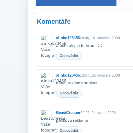
Komentáře
alinko123456
20:06, 16. prosince 2008
a este aky je to hrac :DD
Odpovědět
alinko123456
13:57, 16. prosince 2008
naaaj reklama supkaa
Odpovědět
BeastCreeper
09:23, 24. srpna 2008
peckova reklama
Odpovědět