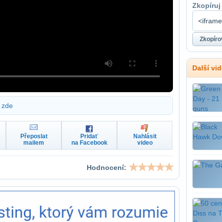
Zkopíruj
Další vi
zde
Přeposlat
Pridať
Nahlásit
mailem
na Facebook
video
Hodnocení: