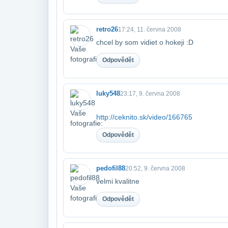
retro26
17:24, 11. června 2008
chcel by som vidiet o hokeji :D
Odpovědět
luky548
23:17, 9. června 2008
http://ceknito.sk/video/166765
Odpovědět
pedofil88
20:52, 9. června 2008
velmi kvalitne
Odpovědět