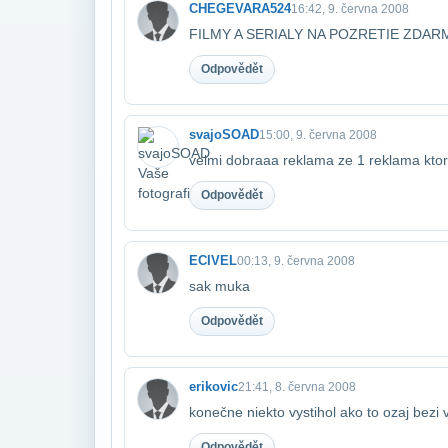
CHEGEVARA524
16:42, 9. června 2008
FILMY A SERIALY NA POZRETIE ZDAR
Odpovědět
svajoSOAD
15:00, 9. června 2008
velmi dobraaa reklama ze 1 reklama ktor
Odpovědět
ECIVEL
00:13, 9. června 2008
sak muka
Odpovědět
erikovic
21:41, 8. června 2008
konečne niekto vystihol ako to ozaj bezi 
Odpovědět