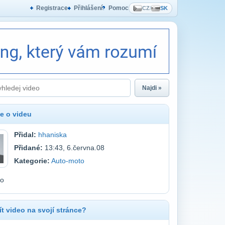
Registrace
Přihlášení
Pomoc
CZ
/
SK
Najdi »
e o videu
Přidal:
hhaniska
Přidané:
13:43, 6.června.08
Kategorie:
Auto-moto
to
t video na svojí stránce?