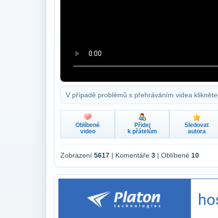
V případě problémů s přehráváním videa klikněte
Oblíbené
Přidej
Sledovat
video
k přátelům
autora
Zobrazení
5617
| Komentáře
3
| Oblíbené
10