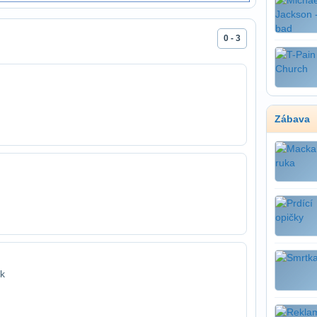
0 - 3
Zábava
sk