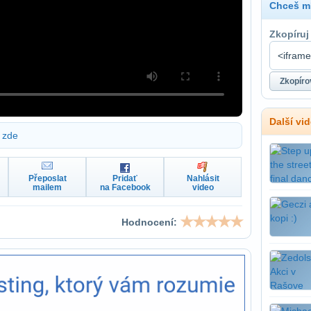
Chceš mí
Zkopíruj
Další vi
zde
Přeposlat
Pridať
Nahlásit
mailem
na Facebook
video
Hodnocení: