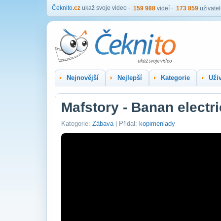
Čeknito
.cz
ukaž svoje video
159 988
videí
173 859
uživate
Nejnovější
Nejlepší
Kategorie
Uživ
Mafstory - Banan electr
Kategorie:
Zábava
| Přidal:
kopimenlady