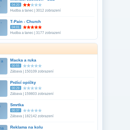
04:20
Hudba a tanec | 3012 zobrazení
T-Pain - Church
04:01
Hudba a tanec | 3177 zobrazení
Macka a ruka
00:55
Zábava | 150109 zobrazení
Prdící opičky
00:29
Zábava | 159803 zobrazení
Smrtka
00:37
Zábava | 182142 zobrazení
Reklama na kolu