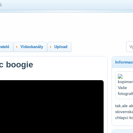
lů
atelé
Videokanály
Upload
Informac
ic boogie
tak,ale a
slovenska
chlapci kd