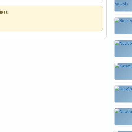
ásit.