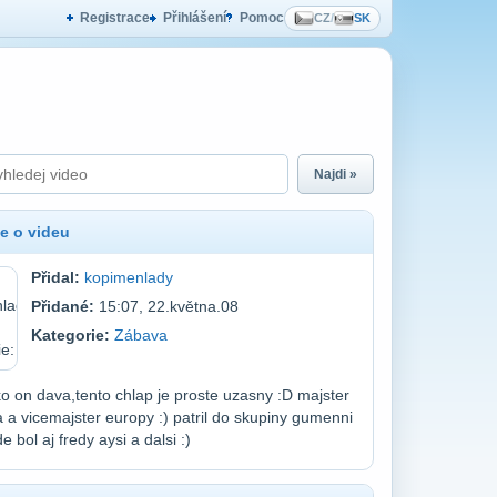
Registrace
Přihlášení
Pomoc
CZ
/
SK
Najdi »
e o videu
Přidal:
kopimenlady
Přidané:
15:07, 22.května.08
Kategorie:
Zábava
ko on dava,tento chlap je proste uzasny :D majster
 a vicemajster europy :) patril do skupiny gumenni
e bol aj fredy aysi a dalsi :)