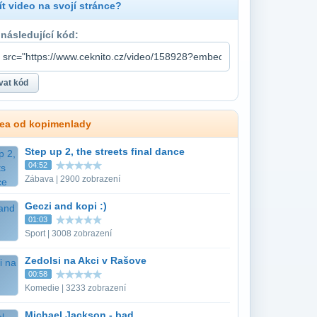
t video na svojí stránce?
 následující kód:
dea od kopimenlady
Step up 2, the streets final dance
04:52
Zábava | 2900 zobrazení
Geczi and kopi :)
01:03
Sport | 3008 zobrazení
Zedolsi na Akci v Rašove
00:58
Komedie | 3233 zobrazení
Michael Jackson - bad