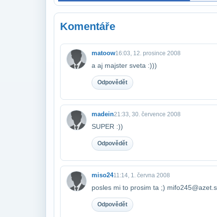
Komentáře
matoow
16:03, 12. prosince 2008
a aj majster sveta :)))
Odpovědět
madein
21:33, 30. července 2008
SUPER :))
Odpovědět
miso24
11:14, 1. června 2008
posles mi to prosim ta ;) mifo245@azet.
Odpovědět