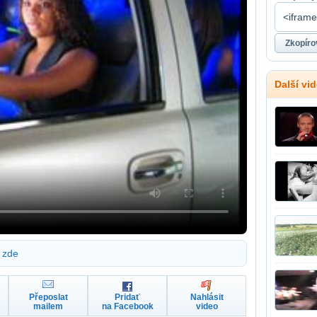
Další vi
zde
Přeposlat
Pridať
Nahlásit
mailem
na Facebook
video