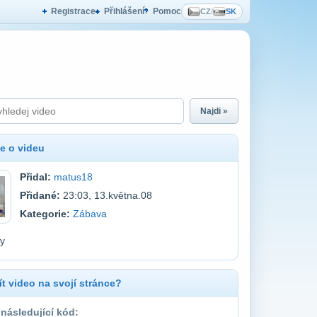
Registrace
Přihlášení
Pomoc
CZ
/
SK
Najdi »
e o videu
Přidal:
matus18
Přidané:
23:03, 13.května.08
Kategorie:
Zábava
y
t video na svojí stránce?
 následující kód: