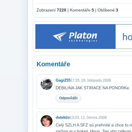
Zobrazení
7228
| Komentáře
5
| Oblíbené
3
Komentáře
Gagi255
17:35, 28. listopadu 2008
DEBILINA JAK STIRACE NA PONORKe
Odpovědět
detektiv
13:23, 12. června 2008
Celý SZLH A SFZ sú prehnité a chce to no
začína aj v hokeji. Hnus. Ten vtip celkom