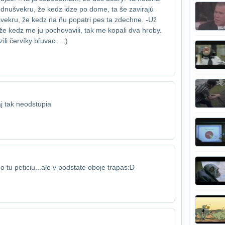
dnu​švekru, že kedz idze po dome, ta še zavirajú
vekru, že kedz na ňu popatri pes ta zdechne. -Už
e kedz me ju pochovavili, tak me kopali dva hroby.
i červíky bľuvac. ..:)
aj tak neodstupia
o tu peticiu...ale v podstate oboje trapas:D