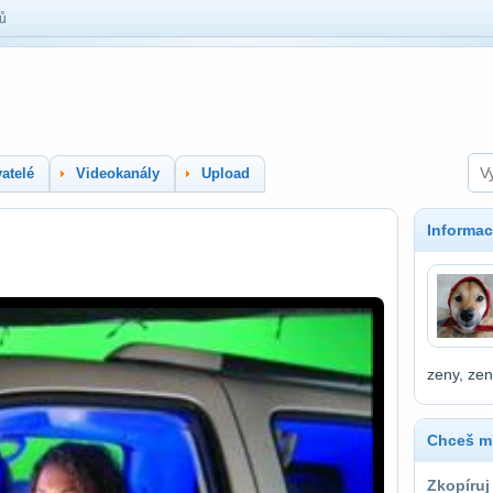
lů
atelé
Videokanály
Upload
Informac
zeny, zen
Chceš mí
Zkopíruj