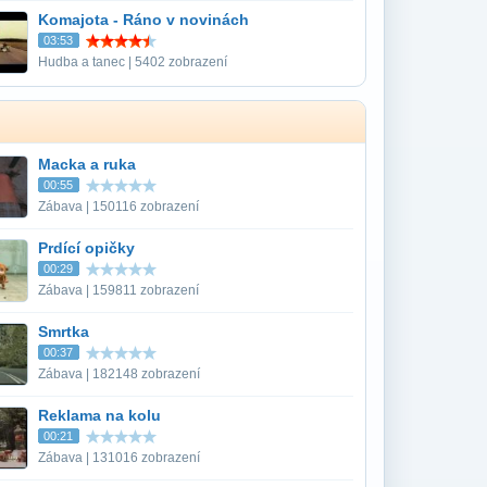
Komajota - Ráno v novinách
03:53
Hudba a tanec | 5402 zobrazení
Macka a ruka
00:55
Zábava | 150116 zobrazení
Prdící opičky
00:29
Zábava | 159811 zobrazení
Smrtka
00:37
Zábava | 182148 zobrazení
Reklama na kolu
00:21
Zábava | 131016 zobrazení