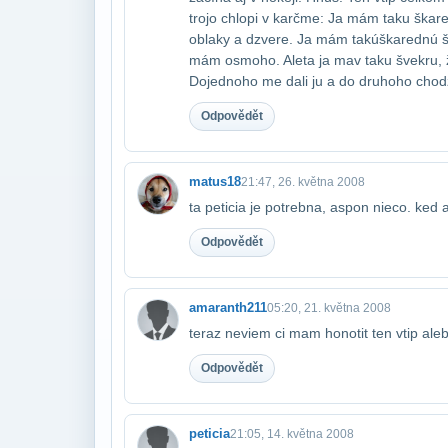
trojo chlopi v karčme: Ja mám taku škare
oblaky a dzvere. Ja mám takú​škarednú š
mám osmoho. Ale​ta ja mav taku švekru, ž
Do​jednoho me dali ju a do druhoho chodzil
Odpovědět
matus18
21:47, 26. května 2008
ta peticia je potrebna, aspon nieco. ked 
Odpovědět
amaranth211
05:20, 21. května 2008
teraz neviem ci mam honotit ten vtip aleb
Odpovědět
peticia
21:05, 14. května 2008