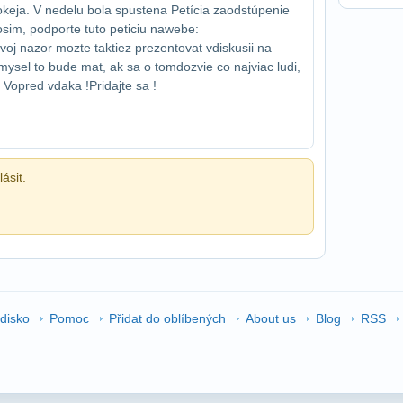
keja. V nedelu bola spustena Petícia za​odstúpenie
im, podporte tuto peticiu na​webe:
voj nazor mozte taktiez prezentovat v​diskusii na
ysel to bude mat, ak sa o tom​dozvie co najviac ludi,
Vopred vdaka !​ Pridajte sa !
ásit.
edisko
Pomoc
Přidat do oblíbených
About us
Blog
RSS