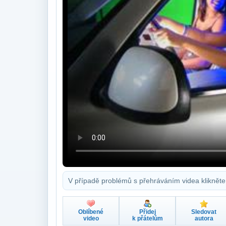
V případě problémů s přehráváním videa klikněte
Oblíbené
Přidej
Sledovat
video
k přátelům
autora