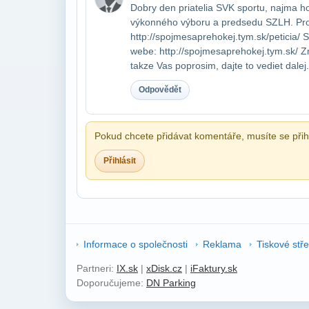
Dobry den priatelia SVK sportu, najma ho
výkonného výboru a predsedu SZLH. Pros
http://spojmesaprehokej.tym.sk/peticia/ S
webe: http://spojmesaprehokej.tym.sk/ Zm
takze Vas poprosim, dajte to vediet dalej. 
Odpovědět
Pokud chcete přidávat komentáře, musíte se přihl
Přihlásit
Informace o společnosti
Reklama
Tiskové stř
Partneri:
IX.sk
|
xDisk.cz
|
iFaktury.sk
Doporučujeme:
DN Parking