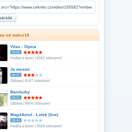
dea od matus18
Vitas - Opera
03:32
Hudba a tanec | 6592 zobrazení
Ja musim
00:27
Zábava | 8167 zobrazení
Bandurky
00:21
Zábava | 6654 zobrazení
MagdAniol - Lolek (live)
04:44
Hudba a tanec | 5929 zobrazení