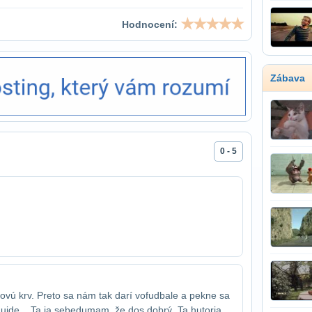
Hodnocení:
Zábava
0 - 5
vú krv. Preto sa nám tak darí vo​fudbale a pekne sa
 ujde. ..Ta ja sebe​dumam, že dos dobrý. Ta hutoria