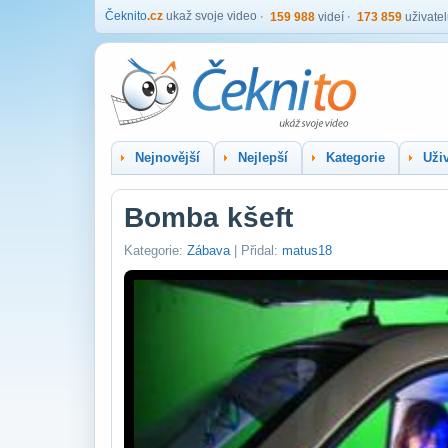
Čeknito
.cz
ukaž svoje video
159 988
videí
173 859
uživate
Nejnovější
Nejlepší
Kategorie
Uživ
Bomba kšeft
Kategorie:
Zábava
| Přidal:
matus18