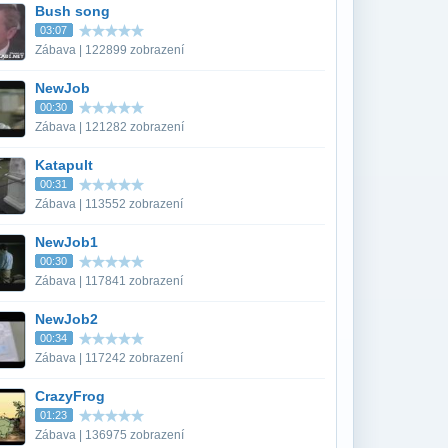
Bush song
03:07
Zábava | 122899 zobrazení
NewJob
00:30
Zábava | 121282 zobrazení
Katapult
00:31
Zábava | 113552 zobrazení
NewJob1
00:30
Zábava | 117841 zobrazení
NewJob2
00:34
Zábava | 117242 zobrazení
CrazyFrog
01:23
Zábava | 136975 zobrazení