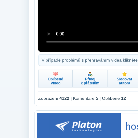
V případě problémů s přehráváním videa klikněte
Oblíbené
Přidej
Sledovat
video
k přátelům
autora
Zobrazení
4122
| Komentáře
5
| Oblíbené
12