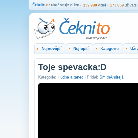
Čeknito
.cz
ukaž svoje video
159 988
videí
173 859
uživate
Nejnovější
Nejlepší
Kategorie
Uživ
Toje spevacka:D
Kategorie:
Hudba a tanec
| Přidal:
SmithAndrej1