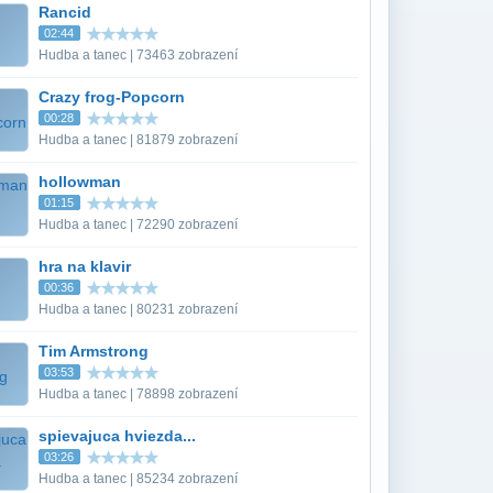
Rancid
02:44
Hudba a tanec | 73463 zobrazení
Crazy frog-Popcorn
00:28
Hudba a tanec | 81879 zobrazení
hollowman
01:15
Hudba a tanec | 72290 zobrazení
hra na klavir
00:36
Hudba a tanec | 80231 zobrazení
Tim Armstrong
03:53
Hudba a tanec | 78898 zobrazení
spievajuca hviezda...
03:26
Hudba a tanec | 85234 zobrazení