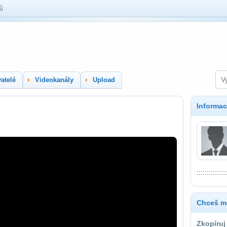
lů
atelé
Videokanály
Upload
Informac
:::::::::::::::
Chceš mí
Zkopíruj