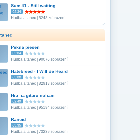
Sum 41 - Still waiting
02:34
Hudba a tanec | 5248 zobrazení
 tanec
Pekna piesen
03:04
Hudba a tanec | 90076 zobrazení
Hatebreed - I Will Be Heard
03:00
Hudba a tanec | 82913 zobrazení
Hra na gitaru nohami
02:49
Hudba a tanec | 95194 zobrazení
Rancid
03:35
Hudba a tanec | 73239 zobrazení