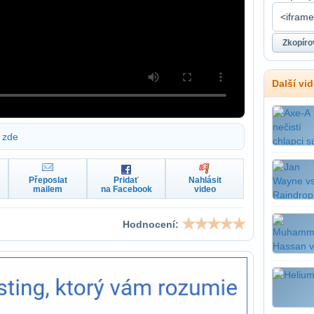
Další vi
zde
Přeposlat
Pridať
Nahlásit
mailem
na Facebook
video
Hodnocení: