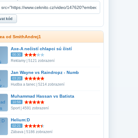
dea od SmithAndrej1
Axe-A nečistí chlapci sú čistí
00:30
Reklamy | 5121 zobrazení
Jan Wayne vs Raindropz - Numb
03:20
Hudba a tanec | 5214 zobrazení
Muhammad Hassan vs Batista
10:59
Sport | 4591 zobrazení
Helium:D
02:21
Zábava | 5186 zobrazení