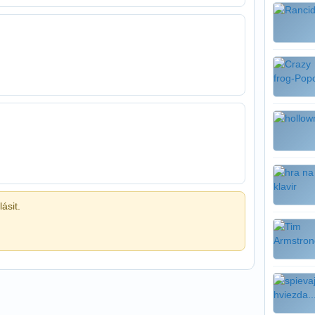
ásit.