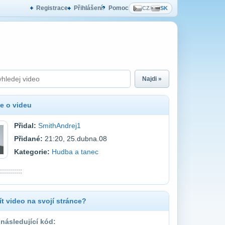
Registrace
Přihlášení
Pomoc
CZ
/
SK
Najdi »
e o videu
Přidal:
SmithAndrej1
Přidané:
21:20, 25.dubna.08
Kategorie:
Hudba a tanec
:::::::::::
t video na svojí stránce?
 následující kód: