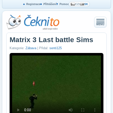
Registrace
Přihlášení
Pomoc
CZ
/
SK
MENU
Matrix 3 Last battle Sims
Kategorie:
Zábava
| Přidal:
senti125