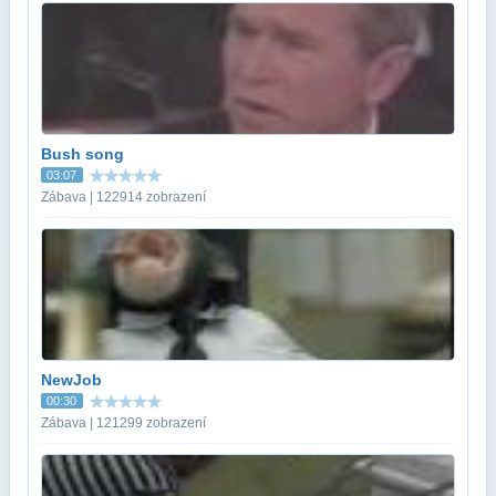
Bush song
03:07
Zábava | 122914 zobrazení
NewJob
00:30
Zábava | 121299 zobrazení