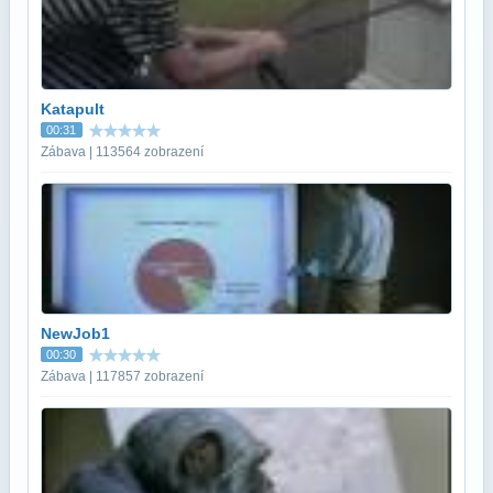
Katapult
00:31
Zábava | 113564 zobrazení
NewJob1
00:30
Zábava | 117857 zobrazení