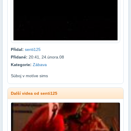
Přidal:
senti125
Přidané:
20:41, 24.února.08
Kategorie:
Zábava
Súboj v motíve sims
Další videa od senti125