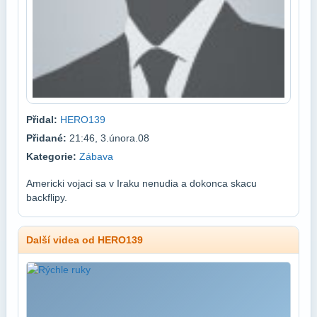
Přidal:
HERO139
Přidané:
21:46, 3.února.08
Kategorie:
Zábava
Americki vojaci sa v Iraku nenudia a dokonca skacu
backflipy.
Další videa od HERO139