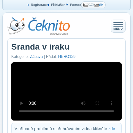
Registrace
Přihlášení
Pomoc
CZ
/
SK
MENU
Sranda v iraku
Kategorie:
Zábava
| Přidal:
HERO139
V případě problémů s přehráváním videa klikněte
zde