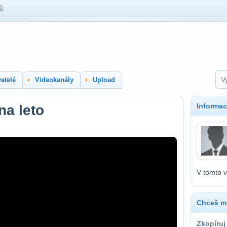
lů
atelé
Videokanály
Upload
Informac
a leto
V tomto v
Chceš mí
Zkopíruj