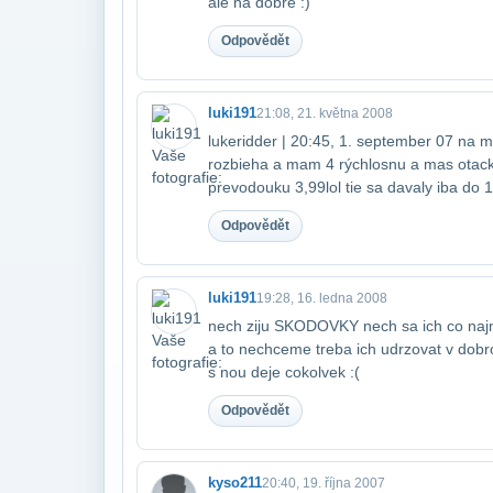
ale na dobre :)
Odpovědět
luki191
21:08, 21. května 2008
lukeridder | 20:45, 1. september 07 na m
rozbieha a mam 4 rýchlosnu a mas otacko
prevodouku 3,99lol tie sa davaly iba do
Odpovědět
luki191
19:28, 16. ledna 2008
nech ziju SKODOVKY nech sa ich co najmee
a to nechceme treba ich udrzovat v dobro
s nou deje cokolvek :(
Odpovědět
kyso211
20:40, 19. října 2007