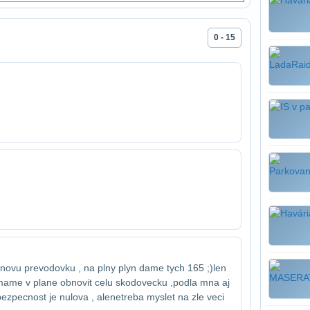
0 - 15
ovu prevodovku , na plny plyn dame tych 165 ;)​len
mame v plane obnovit celu skodovecku ,​podla mna aj
ezpecnost je nulova , ale​netreba myslet na zle veci