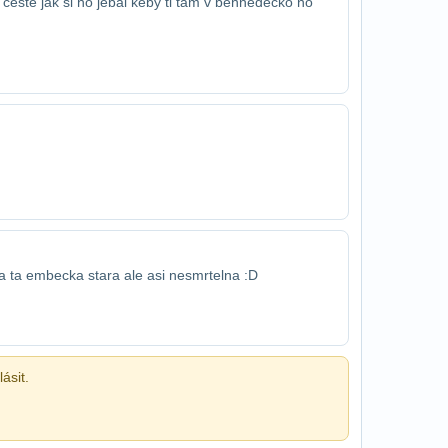
j ceste jak si ho jebal keby ti tam v behne​decko no
ka ta embecka stara ale asi nesmrtelna :D
ásit.