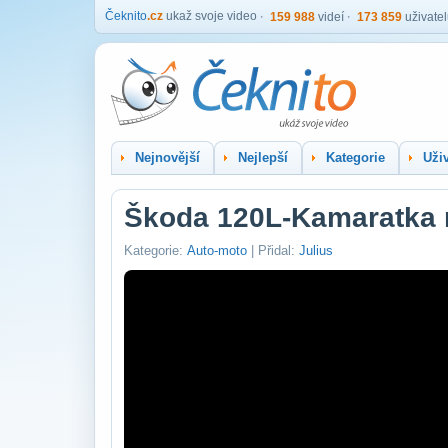
Čeknito
.cz
ukaž svoje video
159 988
videí
173 859
uživate
Nejnovější
Nejlepší
Kategorie
Uživ
Škoda 120L-Kamaratka n
Kategorie:
Auto-moto
| Přidal:
Julius