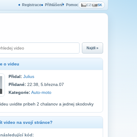
Registrace
Přihlášení
Pomoc
CZ
/
SK
Najdi »
e o videu
Přidal:
Julius
Přidané:
22:38, 5.března.07
Kategorie:
Auto-moto
ideu uvidite pribeh 2 chalanov a jednej skodovky
t video na svojí stránce?
 následující kód: