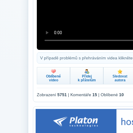
V případě problémů s přehráváním videa klikněte
Oblíbené
Přidej
Sledovat
video
k přátelům
autora
Zobrazení
5751
| Komentáře
15
| Oblíbené
10