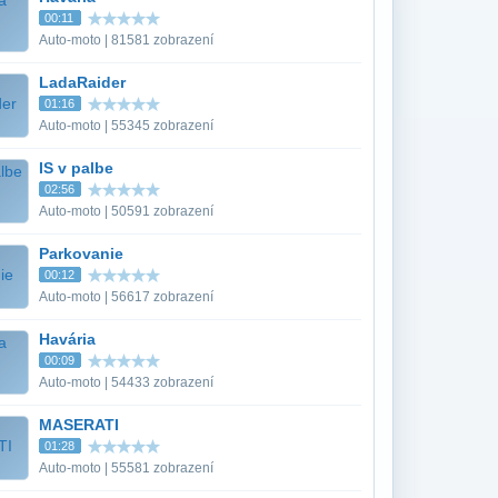
00:11
Auto-moto | 81581 zobrazení
LadaRaider
01:16
Auto-moto | 55345 zobrazení
IS v palbe
02:56
Auto-moto | 50591 zobrazení
Parkovanie
00:12
Auto-moto | 56617 zobrazení
Havária
00:09
Auto-moto | 54433 zobrazení
MASERATI
01:28
Auto-moto | 55581 zobrazení