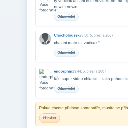
ty vodicak asi ani este nevideli ,hm na te
newim newim
Odpovědět
Chocholousek
23:50, 5. března 2007
chalani mate uz vodicak?
Odpovědět
endorphin
23:44, 5. března 2007
fakt super video chlapci.... taka pohodic
Odpovědět
Pokud chcete přidávat komentáře, musíte se přihl
Přihlásit