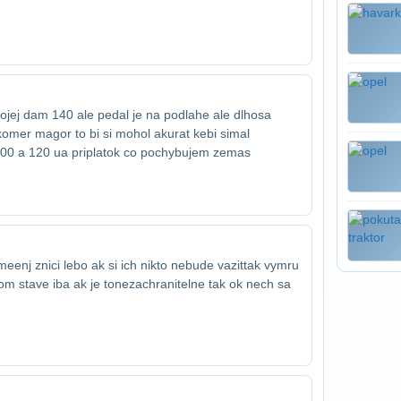
ojej dam 140 ale pedal je na podlahe ale dlho​sa
mer magor to bi si mohol akurat kebi si​mal
 100 a 120 ua priplatok co pochybujem ze​mas
nj znici lebo ak si ich nikto nebude vazit​tak vymru
m stave iba ak je to​nezachranitelne tak ok nech sa