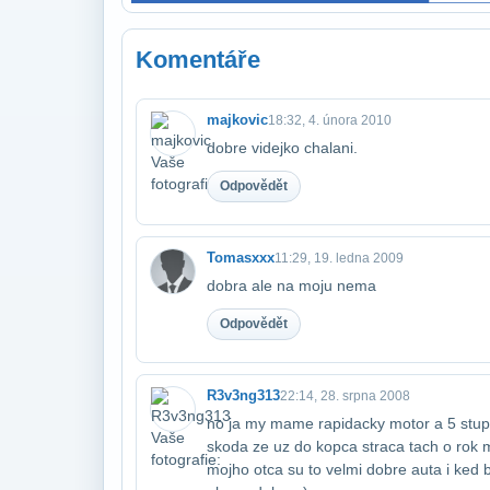
Komentáře
majkovic
18:32, 4. února 2010
dobre videjko chalani.
Odpovědět
Tomasxxx
11:29, 19. ledna 2009
dobra ale na moju nema
Odpovědět
R3v3ng313
22:14, 28. srpna 2008
no ja my mame rapidacky motor a 5 stupn
skoda ze uz do kopca straca tach o rok 
mojho otca su to velmi dobre auta i ked b