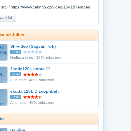
dea od Julius
SF-video (Sagvan Tofi)
02:00
Hudba a tanec | 3940 zobrazení
škoda120L cobra 11
00:40
Auto-moto | 4868 zobrazení
škoda 120L Discopribeh
03:09
Auto-moto | 4690 zobrazení
to
Havária