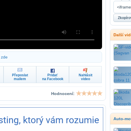
Další vi
zde
Přeposlat
Pridať
Nahlásit
mailem
na Facebook
video
Hodnocení:
Auto-mo