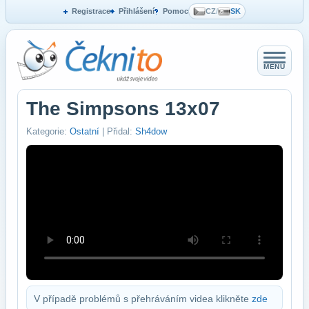
Registrace
Přihlášení
Pomoc
CZ
/
SK
MENU
The Simpsons 13x07
Kategorie:
Ostatní
| Přidal:
Sh4dow
V případě problémů s přehráváním videa klikněte
zde