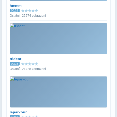
hmmm
00:32
Ostatní | 25274 zobrazení
trident
00:28
Ostatní | 21428 zobrazení
leparkour
10:43