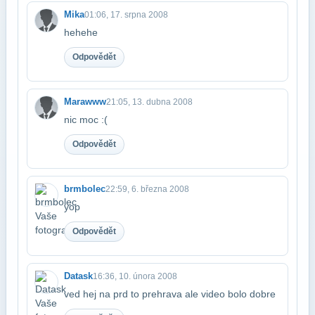
Mika
01:06, 17. srpna 2008
hehehe
Odpovědět
Marawww
21:05, 13. dubna 2008
nic moc :(
Odpovědět
brmbolec
22:59, 6. března 2008
yop
Odpovědět
Datask
16:36, 10. února 2008
ved hej na prd to prehrava ale video bolo dobre