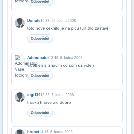
Odpovědět
Donuts
16:38, 22. ledna 2008
toto nove ceknito je na picu furt tho zastavi
Odpovědět
Adominator
13:49, 8. ledna 2008
videl(len si znacim co som uz videl)
Odpovědět
digi114
13:35, 7. ledna 2008
trosku tmave ale dobre
Odpovědět
hronci
14:15, 6. ledna 2008