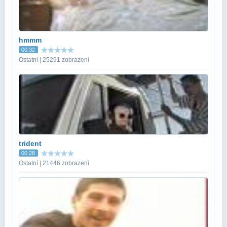
hmmm
00:32
Ostatní | 25291 zobrazení
trident
00:28
Ostatní | 21446 zobrazení