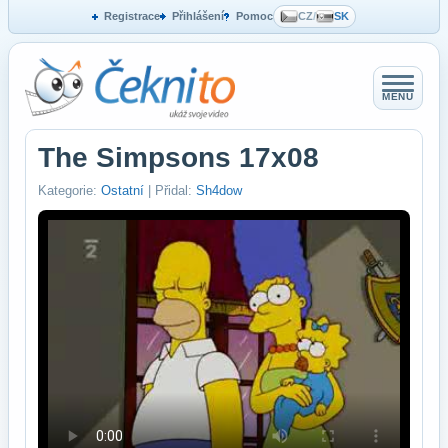
Registrace
Přihlášení
Pomoc
CZ
/
SK
MENU
The Simpsons 17x08
Kategorie:
Ostatní
| Přidal:
Sh4dow