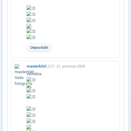
Odpovědět
masterkild
13:27, 21. prosince 2009
vendéta