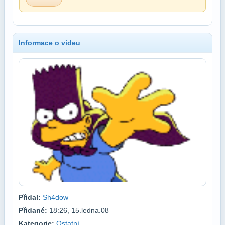
Informace o videu
Přidal:
Sh4dow
Přidané:
18:26, 15.ledna.08
Kategorie:
Ostatní