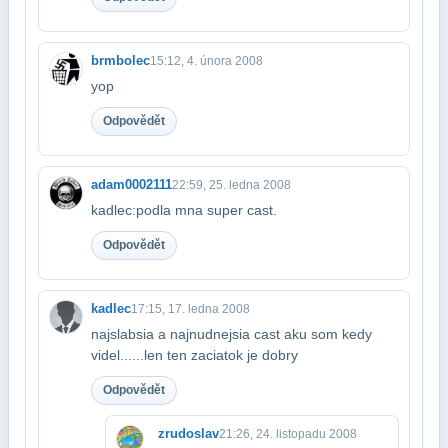
brmbolec
15:12, 4. února 2008
yop
Odpovědět
adam0002111
22:59, 25. ledna 2008
kadlec:podla mna super cast.
Odpovědět
kadlec
17:15, 17. ledna 2008
najslabsia a najnudnejsia cast aku som kedy
videl......len ten zaciatok je dobry
Odpovědět
zrudoslav
21:26, 24. listopadu 2008