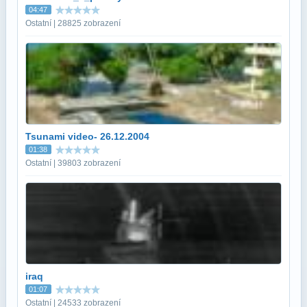
04:47
Ostatní | 28825 zobrazení
Tsunami video- 26.12.2004
01:38
Ostatní | 39803 zobrazení
iraq
01:07
Ostatní | 24533 zobrazení