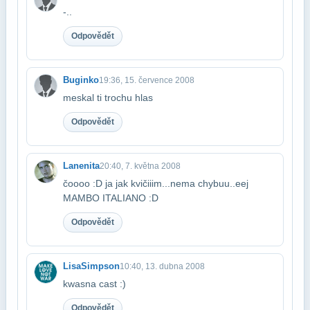
-..
Odpovědět
Buginko
19:36, 15. července 2008
meskal ti trochu hlas
Odpovědět
Lanenita
20:40, 7. května 2008
čoooo :D ja jak kvičiiim...nema chybuu..eej
MAMBO ITALIANO :D
Odpovědět
LisaSimpson
10:40, 13. dubna 2008
kwasna cast :)
Odpovědět