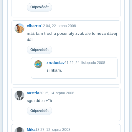
Odpovědět
elbarrto
12:04, 22. srpna 2008
máš tam trochu posunutý zvuk ale to neva dávej
dál
Odpovědět
zrudoslav
21:22, 24. listopadu 2008
si řikám.
austria
20:15, 14. srpna 2008
sgdzddtzz+°5
Odpovědět
Mika
18:27, 12. srpna 2008