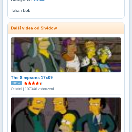
Talian Bob
Další videa od Sh4dow
The Simpsons 17x09
20:57
Ostatní | 107346 zobrazení