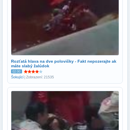
Rozťatá hlava na dve polovičky - Fakt nepozerajte ak
máte slabý žalúdok
02:00
Šokující
| Zobrazení: 21535