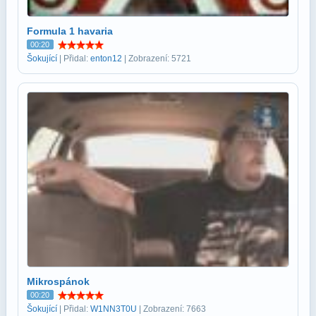
Formula 1 havaria
00:20
Šokující
| Přidal:
enton12
| Zobrazení: 5721
Mikrospánok
00:20
Šokující
| Přidal:
W1NN3T0U
| Zobrazení: 7663