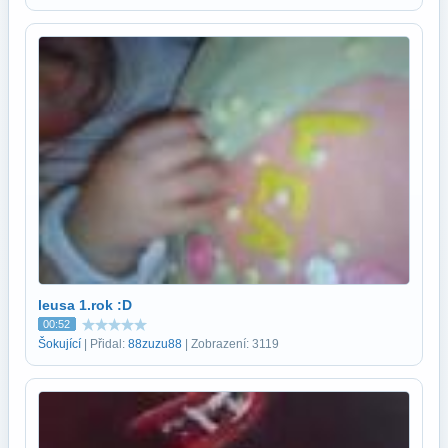
leusa 1.rok :D
00:52
Šokující
| Přidal:
88zuzu88
| Zobrazení: 3119