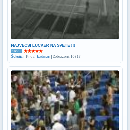
NAJVECSI LUCKER NA SVETE !!!
00:22
Šokující
| Přidal:
badman
| Zobrazení: 10817