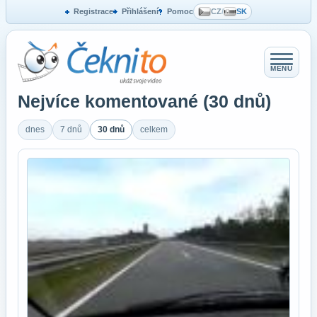
Registrace
Přihlášení
Pomoc
CZ
/
SK
MENU
Nejvíce komentované (30 dnů)
dnes
7 dnů
30 dnů
celkem