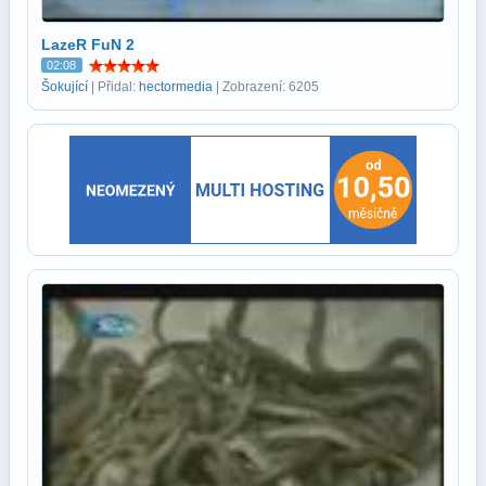
LazeR FuN 2
02:08
Šokující
| Přidal:
hectormedia
| Zobrazení: 6205