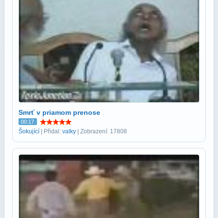
Smrť v priamom prenose
00:17
Šokující
| Přidal:
valky
| Zobrazení: 17808