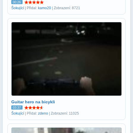
00:26
Šokující
| Přidal:
kamo20
| Zobrazení: 8721
Guitar hero na bicykli
03:37
Šokující
| Přidal:
zdeno
| Zobrazení: 11025