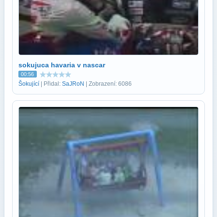
sokujuca havaria v nascar
00:56
Šokující
| Přidal:
SaJRoN
| Zobrazení: 6086