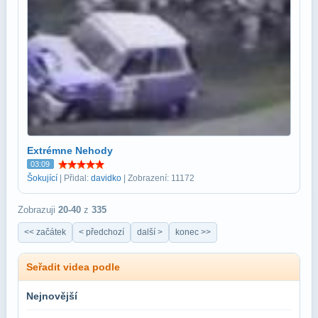
Extrémne Nehody
03:09
Šokující
| Přidal:
davidko
| Zobrazení: 11172
Zobrazuji
20-40
z
335
<< začátek
< předchozí
další >
konec >>
Seřadit videa podle
Nejnovější