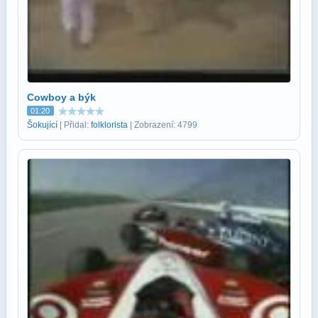
Cowboy a býk
01:20
Šokující
| Přidal:
folklorista
| Zobrazení: 4799