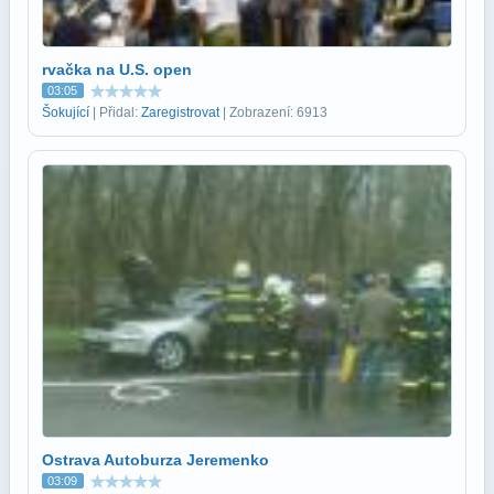
rvačka na U.S. open
03:05
Šokující
| Přidal:
Zaregistrovat
| Zobrazení: 6913
Ostrava Autoburza Jeremenko
03:09