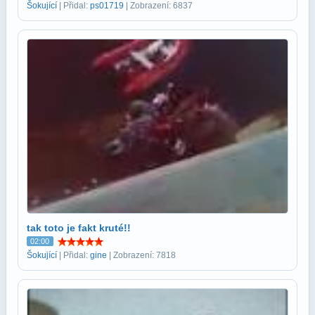
Šokující
| Přidal:
ps01719
| Zobrazení: 6837
tak toto je fakt kruté!!
02:00
Šokující
| Přidal:
gine
| Zobrazení: 7818