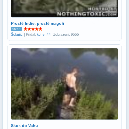
Prostě Indie, prostě magoři
05:42
Šokující
| Přidal:
kohen44
| Zobrazení: 9555
Skok do Vahu