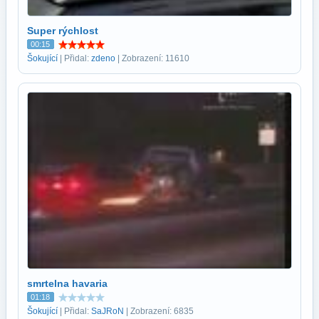
Super rýchlost
00:15
Šokující
| Přidal:
zdeno
| Zobrazení: 11610
smrtelna havaria
01:18
Šokující
| Přidal:
SaJRoN
| Zobrazení: 6835