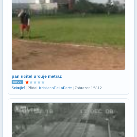
pan ucitel urcuje metraz
00:27
Šokující
| Přidal:
KristianoDeLaParte
| Zobrazení: 5812