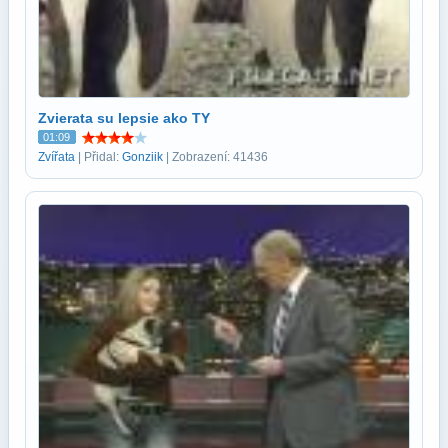
Zvierata su lepsie ako TY
01:09
Zvířata
| Přidal:
Gonziik
| Zobrazení: 41436