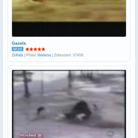
Gazela
00:14
Zvířata
| Přidal:
Wallesa
| Zobrazení: 37456