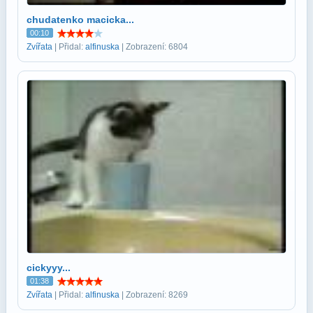
chudatenko macicka...
00:10
Zvířata
| Přidal:
alfinuska
| Zobrazení: 6804
cickyyy...
01:38
Zvířata
| Přidal:
alfinuska
| Zobrazení: 8269