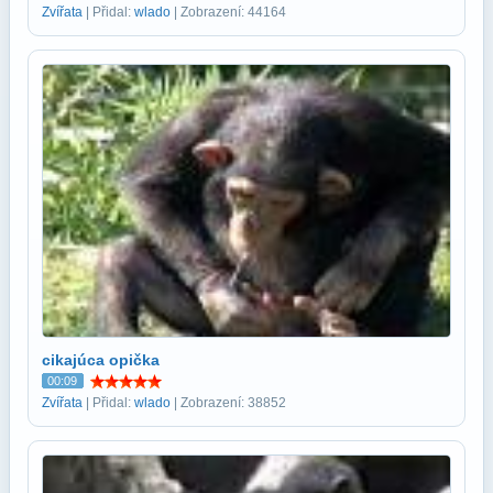
Zvířata
| Přidal:
wlado
| Zobrazení: 44164
cikajúca opička
00:09
Zvířata
| Přidal:
wlado
| Zobrazení: 38852