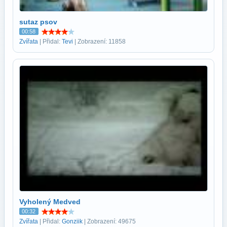
sutaz psov
00:58
Zvířata
| Přidal:
Tevi
| Zobrazení: 11858
Vyholený Medved
00:32
Zvířata
| Přidal:
Gonziik
| Zobrazení: 49675