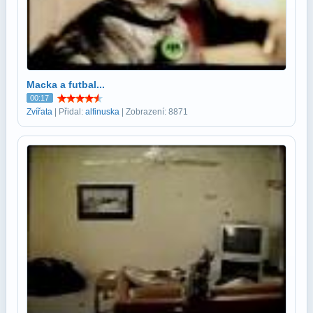
Macka a futbal...
00:17
Zvířata
| Přidal:
alfinuska
| Zobrazení: 8871