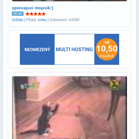
spievajuci mopsik:)
00:30
Zvířata
| Přidal:
eviku
| Zobrazení: 43086