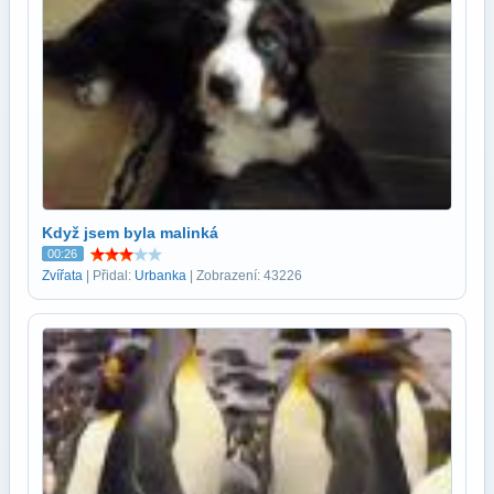
Když jsem byla malinká
00:26
Zvířata
| Přidal:
Urbanka
| Zobrazení: 43226