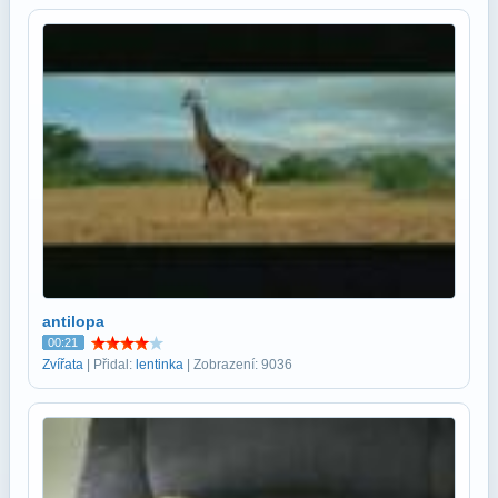
antilopa
00:21
Zvířata
| Přidal:
lentinka
| Zobrazení: 9036