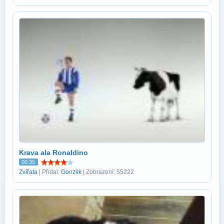
Krava ala Ronaldino
00:35
Zvířata
| Přidal:
Gonziik
| Zobrazení: 55222