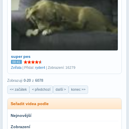
super pes
00:41
Zvířata
| Přidal:
ryder4
| Zobrazení: 16279
Zobrazuji
0-20
z
6078
<< začátek
< předchozí
další >
konec >>
Seřadit videa podle
Nejnovější
Zobrazení