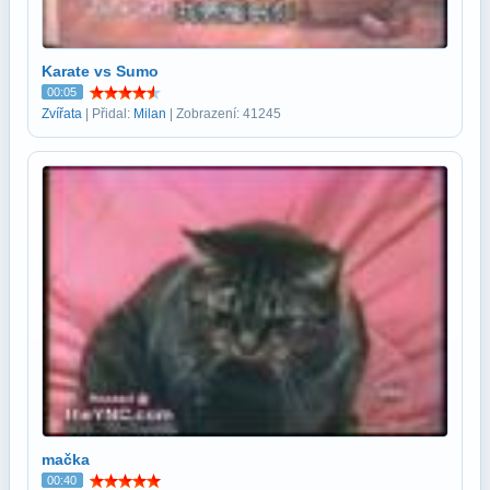
Karate vs Sumo
00:05
Zvířata
| Přidal:
Milan
| Zobrazení: 41245
mačka
00:40