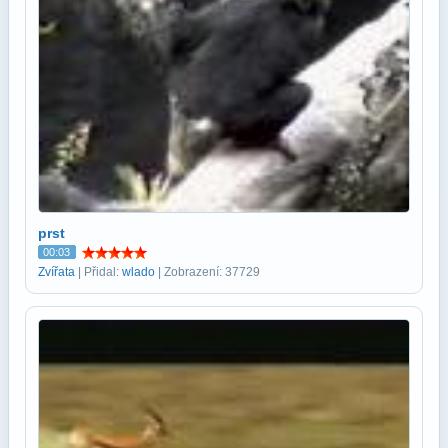
prst
00:03
Zvířata
| Přidal:
wlado
| Zobrazení: 37729