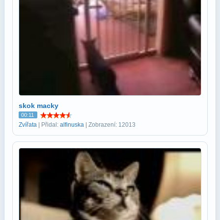
skok macky
00:11
Zvířata
| Přidal:
alfinuska
| Zobrazení: 12013