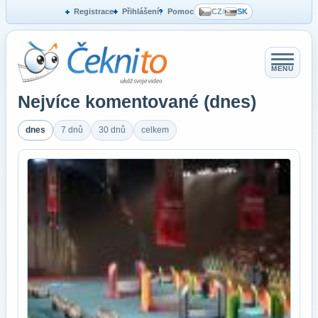
Registrace
Přihlášení
Pomoc
CZ
/
SK
MENU
Nejvíce komentované (dnes)
dnes
7 dnů
30 dnů
celkem