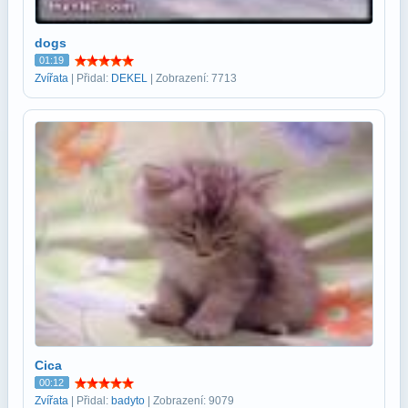
dogs
01:19
Zvířata
| Přidal:
DEKEL
| Zobrazení: 7713
Cica
00:12
Zvířata
| Přidal:
badyto
| Zobrazení: 9079