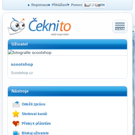
Registrace
Přihlášení
Pomoc
CZ
/
SK
MENU
Uživatel
scootshop
Scootshop.cz
Nástroje
Odešli zprávu
Sledovat kanál
Přidej k přátelům
Blokuj uživatele