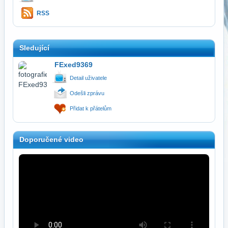
RSS
Sledující
FExed9369
Detail uživatele
Odešli zprávu
Přidat k přátelům
Doporučené video