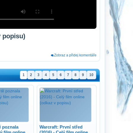
v popisu)
Zobraz a přidej komentáře
1
2
3
4
5
6
7
8
9
10
ě poznala
Warcraft: První střed
lý film online
(2016) - Celý film online