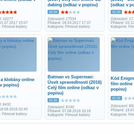
)
dabing (odkaz v popisu)
(odkaz v p
02:09
02:25
í: 10277
Zobrazení: 27534
Zobrazení: 17
 01.07.2017 15:07
Přidané: 28.03.2017 17:37
Přidané: 03.1
: Filmové trailery
Kategorie: Filmové trailery
Kategorie: Fil
Batman vs Superman:
Kód Enigmy
a klobásy online
Úsvit spravedlnosti (2016)
film online
v popisu)
Celý film online (odkaz v
popisu)
popisu)
02:26
01:30
í: 8432
Zobrazení: 89
Zobrazení: 9740
 18.09.2016 02:45
Přidané: 19.0
Přidané: 07.08.2016 10:16
: Filmové trailery
Kategorie: Fil
Kategorie: Filmové trailery