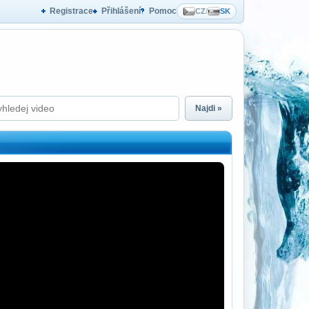
Registrace
Přihlášení
Pomoc
CZ
/
SK
Najdi »