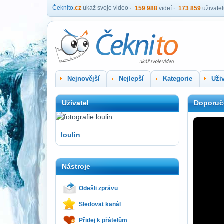
Čeknito
.cz
ukaž svoje video
159 988
videí
173 859
uživate
Nejnovější
Nejlepší
Kategorie
Uživ
Uživatel
Doporuč
loulin
Nástroje
Odešli zprávu
Sledovat kanál
Přidej k přátelům