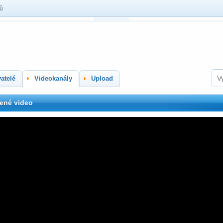
lů
atelé
Videokanály
Upload
ené video