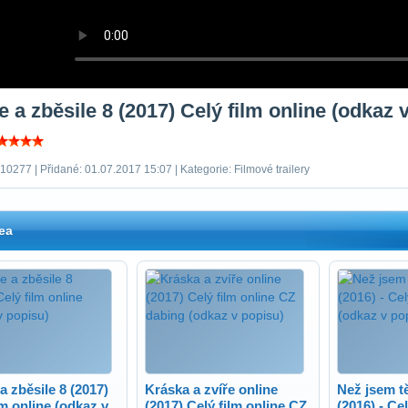
 a zběsile 8 (2017) Celý film online (odkaz 
10277 | Přidané: 01.07.2017 15:07 | Kategorie: Filmové trailery
ea
a zběsile 8 (2017)
Kráska a zvíře online
Než jsem t
lm online (odkaz v
(2017) Celý film online CZ
(2016) - Ce