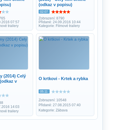
opisu)
(odkaz v popisu)
02:07
765
Zobrazení: 8790
0.2016 07:57
Přidané: 24.09.2016 10:44
mové trailery
Kategorie: Filmové trailery
 (2014) Celý
O krtkovi - Krtek a rybka
 (odkaz v
05:11
Zobrazení: 10548
38
Přidané: 27.08.2015 07:40
7.2016 14:03
Kategorie: Zábava
mové trailery