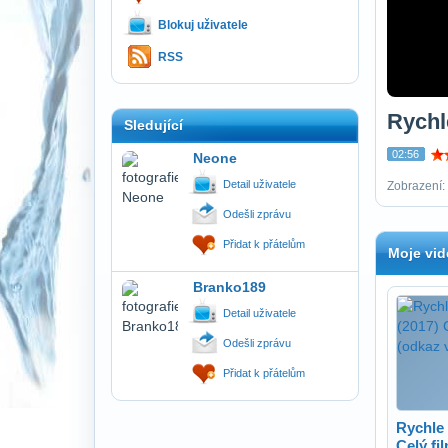
Blokuj uživatele
RSS
Rychle
Sledující
02:56
Neone
Detail uživatele
Zobrazení: 
Odešli zprávu
Přidat k přátelům
Moje vid
Branko189
Detail uživatele
Odešli zprávu
Přidat k přátelům
Rychle 
Celý fi