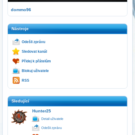
dommo96
Nástroje
Odešli zprávu
Sledovat kanál
Přidej k přátelům
Blokuj uživatele
RSS
Sledující
Hunter25
Detail uživatele
Odešli zprávu