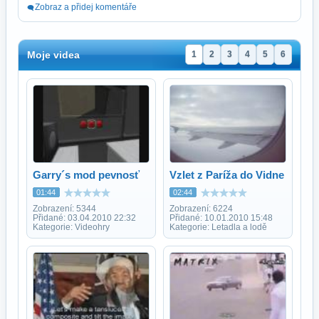
Zobraz a přidej komentáře
Moje videa
1
2
3
4
5
6
Garry´s mod pevnosť
Vzlet z Paríža do Vidne
01:44
02:44
Zobrazení: 5344
Zobrazení: 6224
Přidané: 03.04.2010 22:32
Přidané: 10.01.2010 15:48
Kategorie: Videohry
Kategorie: Letadla a lodě