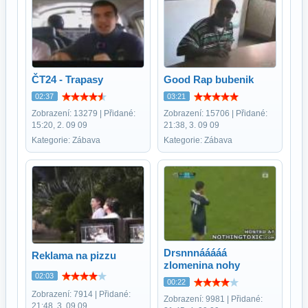
ČT24 - Trapasy
Good Rap bubenik
02:37
03:21
Zobrazení: 13279 | Přidané:
Zobrazení: 15706 | Přidané:
15:20, 2. 09 09
21:38, 3. 09 09
Kategorie: Zábava
Kategorie: Zábava
Drsnnnááááá
Reklama na pizzu
zlomenina nohy
02:03
00:22
Zobrazení: 7914 | Přidané:
Zobrazení: 9981 | Přidané:
21:48, 3. 09 09