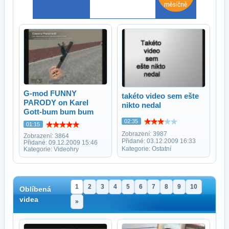
G-mod FUNNY
takéto video sem ešte
PARODY on Karel
nikto nedal
Gott-bum bum bum
02:35
01:15
Zobrazení: 3987
Zobrazení: 3864
Přidané: 03.12.2009 16:33
Přidané: 09.12.2009 15:46
Kategorie: Ostatní
Kategorie: Videohry
1
2
3
4
5
6
7
8
9
10
Oblíbená
videa
»