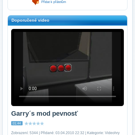
Přidat k přátelům
Doporučené video
Garry´s mod pevnosť
01:44
Zobrazení: 5344 | Přidané: 03.04.2010 22:32 | Kategorie: Videohry