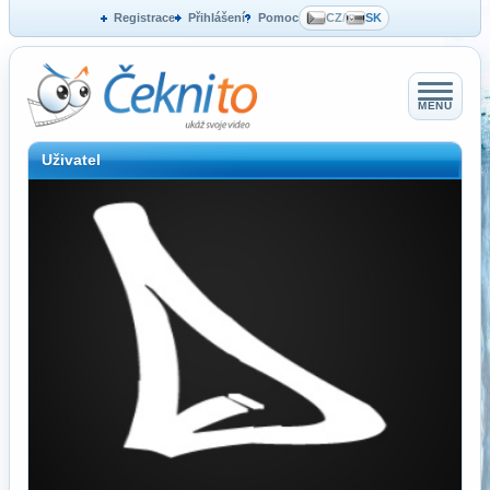
Registrace
Přihlášení
Pomoc
CZ
/
SK
MENU
Uživatel