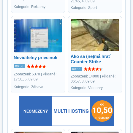
21:45, 4. 09 09
Kategorie: Reklamy
Kategorie: Sport
Ako sa (ne)má hrať
Neviditelny priecinok
Counter Strike
00:56
00:52
Zobrazení: 5370 | Přidané:
Zobrazení: 14000 | Přidané:
17:31, 6. 09 09
06:57, 8. 09 09
Kategorie: Zábava
Kategorie: Videohry