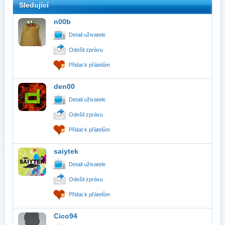
Sledující
n00b
Detail uživatele
Odešli zprávu
Přidat k přátelům
den00
Detail uživatele
Odešli zprávu
Přidat k přátelům
saiytek
Detail uživatele
Odešli zprávu
Přidat k přátelům
Cico94