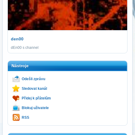
den00
dEn00 s channel
Nástroje
Odešli zprávu
Sledovat kanál
Přidej k přátelům
Blokuj uživatele
RSS