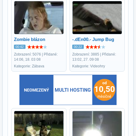
Zombie blázon
-.dEn00.- Jump Bug
00:42
00:22
Zobrazení: 5076 | Přidané:
Zobrazení: 3885 | Přidané:
14:06, 18. 03 08
13:02, 27. 09 08
Kategorie: Zábava
Kategorie: Videohry