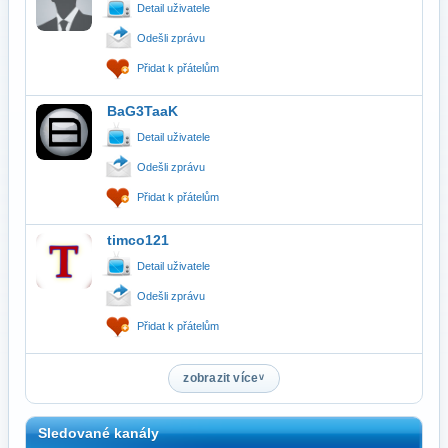
Detail uživatele
Odešli zprávu
Přidat k přátelům
BaG3TaaK
Detail uživatele
Odešli zprávu
Přidat k přátelům
timco121
Detail uživatele
Odešli zprávu
Přidat k přátelům
zobrazit více
Sledované kanály