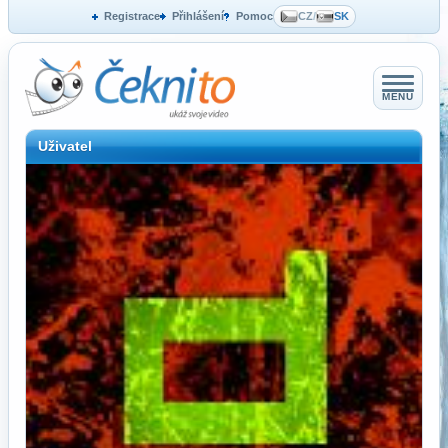
Registrace
Přihlášení
Pomoc
CZ
/
SK
MENU
Uživatel