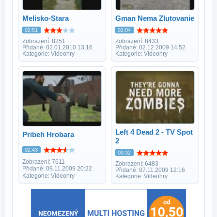
Melisko-Stara
Gman Nema Zlutovanie
02:51
02:04
Zobrazení: 8251
Zobrazení: 8433
Přidané: 02.01.2010 13:16
Přidané: 02.12.2009 14:52
Kategorie: Videohry
Kategorie: Videohry
Left 4 Dead 2 - TV Spot
Pribeh Hrobara
2
02:43
00:32
Zobrazení: 7611
Zobrazení: 6483
Přidané: 09.11.2009 20:22
Přidané: 07.11.2009 12:16
Kategorie: Videohry
Kategorie: Videohry