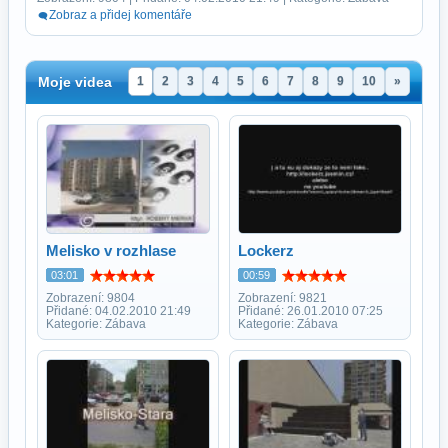
Zobraz a přidej komentáře
Moje videa
1
2
3
4
5
6
7
8
9
10
»
Melisko v rozhlase
Lockerz
03:01
00:59
Zobrazení: 9804
Zobrazení: 9821
Přidané: 04.02.2010 21:49
Přidané: 26.01.2010 07:25
Kategorie: Zábava
Kategorie: Zábava