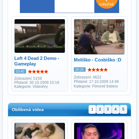
Left 4 Dead 2 Demo -
Meliško - Cosbiško :D
Gameplay
00:25
03:40
Zobrazení: 4622
Zobrazení: 5159
Přidané: 17.10.2009 14:48
Přidané: 30.10.2009 10:18
Kategorie: Filmové trailery
Kategorie: Videohry
Oblíbená videa
1
2
3
4
5