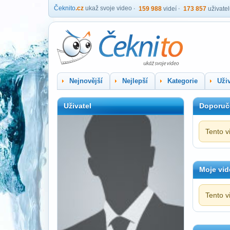
Čeknito
.cz
ukaž svoje video
159 988
videí
173 857
uživate
Nejnovější
Nejlepší
Kategorie
Uživ
Uživatel
Doporuč
Tento v
Moje vid
Tento v