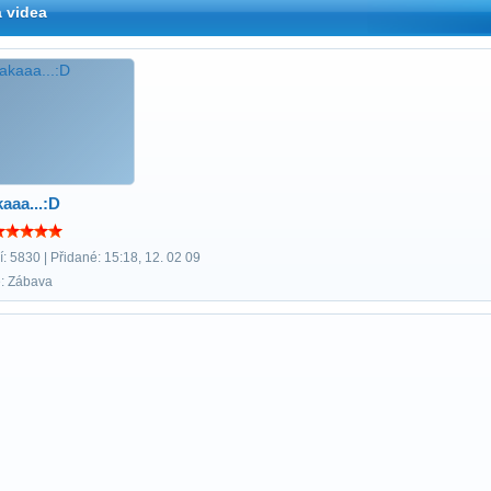
 videa
kaaa...:D
: 5830 | Přidané: 15:18, 12. 02 09
e: Zábava