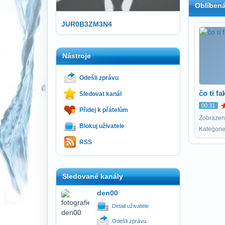
Oblíbená
JUR0B3ZM3N4
Nástroje
Odešli zprávu
čo ti fa
Sledovat kanál
00:31
Přidej k přátelům
Zobrazení
Blokuj uživatele
Kategori
RSS
Sledované kanály
den00
Detail uživatele
Odešli zprávu