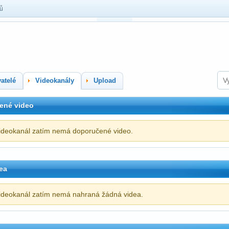
lů
atelé
Videokanály
Upload
ené video
ideokanál zatím nemá doporučené video.
ea
ideokanál zatím nemá nahraná žádná videa.