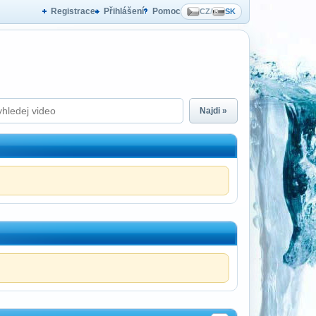
Registrace
Přihlášení
Pomoc
CZ
/
SK
Najdi »