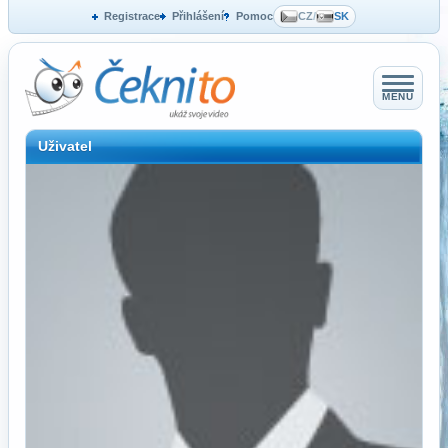
Registrace
Přihlášení
Pomoc
CZ
/
SK
MENU
Uživatel