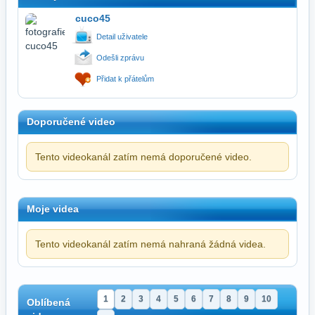
cuco45
Detail uživatele
Odešli zprávu
Přidat k přátelům
Doporučené video
Tento videokanál zatím nemá doporučené video.
Moje videa
Tento videokanál zatím nemá nahraná žádná videa.
1
2
3
4
5
6
7
8
9
10
Oblíbená