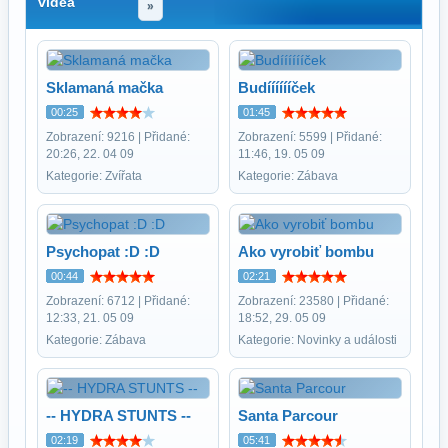
videa
»
Sklamaná mačka
Budííííííček
00:25
01:45
Zobrazení: 9216 | Přidané:
Zobrazení: 5599 | Přidané:
20:26, 22. 04 09
11:46, 19. 05 09
Kategorie: Zvířata
Kategorie: Zábava
Psychopat :D :D
Ako vyrobiť bombu
00:44
02:21
Zobrazení: 6712 | Přidané:
Zobrazení: 23580 | Přidané:
12:33, 21. 05 09
18:52, 29. 05 09
Kategorie: Zábava
Kategorie: Novinky a události
-- HYDRA STUNTS --
Santa Parcour
02:19
05:41