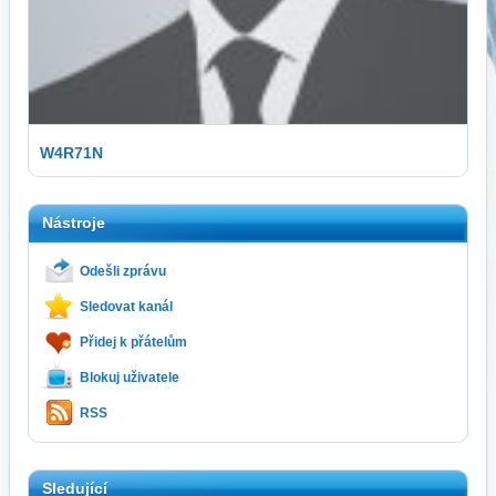
W4R71N
Nástroje
Odešli zprávu
Sledovat kanál
Přidej k přátelům
Blokuj uživatele
RSS
Sledující