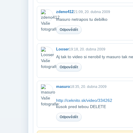
zdeno412
21:09, 20. dubna 2009
masuro netrapos tu debilko
Odpovědět
Looser
19:18, 20. dubna 2009
Aj tak to video si nerobil ty masuro tak 
Odpovědět
masuro
18:35, 20. dubna 2009
http://ceknito.sk/video/334262
kusok pred tebou DELETE
Odpovědět