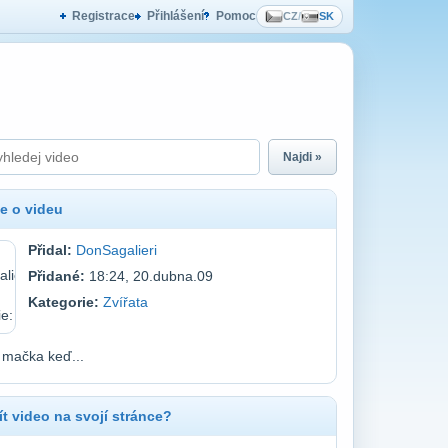
Registrace
Přihlášení
Pomoc
CZ
/
SK
Najdi »
e o videu
Přidal:
DonSagalieri
Přidané:
18:24, 20.dubna.09
Kategorie:
Zvířata
 mačka keď...
t video na svojí stránce?