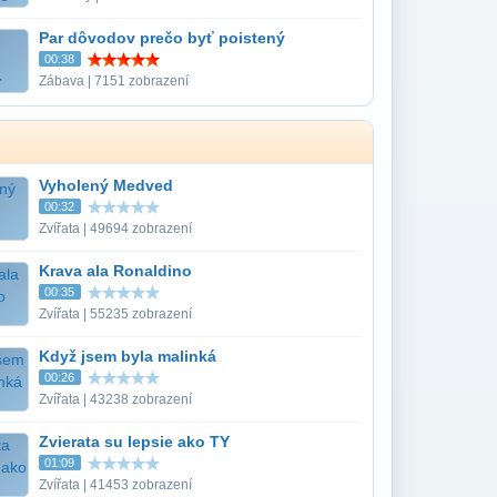
Par dôvodov prečo byť poistený
00:38
Zábava | 7151 zobrazení
Vyholený Medved
00:32
Zvířata | 49694 zobrazení
Krava ala Ronaldino
00:35
Zvířata | 55235 zobrazení
Když jsem byla malinká
00:26
Zvířata | 43238 zobrazení
Zvierata su lepsie ako TY
01:09
Zvířata | 41453 zobrazení