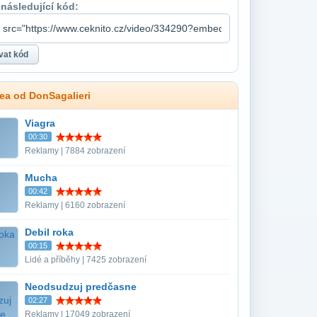
 následující kód:
dea od DonSagalieri
Viagra
00:30
Reklamy | 7884 zobrazení
Mucha
00:42
Reklamy | 6160 zobrazení
Debil roka
00:15
Lidé a příběhy | 7425 zobrazení
Neodsudzuj predčasne
02:27
Reklamy | 17049 zobrazení