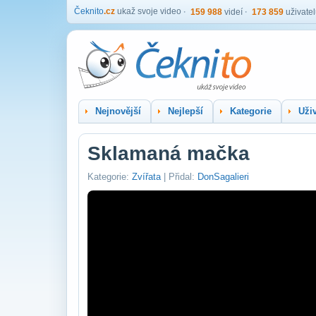
Čeknito
.cz
ukaž svoje video
159 988
videí
173 859
uživate
Nejnovější
Nejlepší
Kategorie
Uživ
Sklamaná mačka
Kategorie:
Zvířata
| Přidal:
DonSagalieri