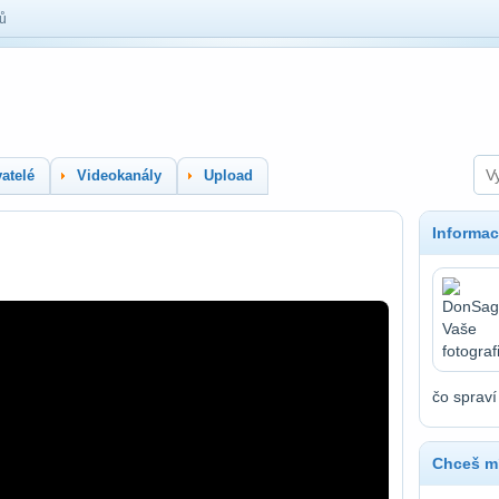
lů
atelé
Videokanály
Upload
Informac
čo spraví
Chceš mí