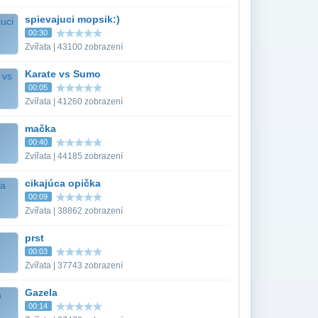
spievajuci mopsik:)
00:30
Zvířata | 43100 zobrazení
Karate vs Sumo
00:05
Zvířata | 41260 zobrazení
mačka
00:40
Zvířata | 44185 zobrazení
cikajúca opička
00:09
Zvířata | 38862 zobrazení
prst
00:03
Zvířata | 37743 zobrazení
Gazela
00:14