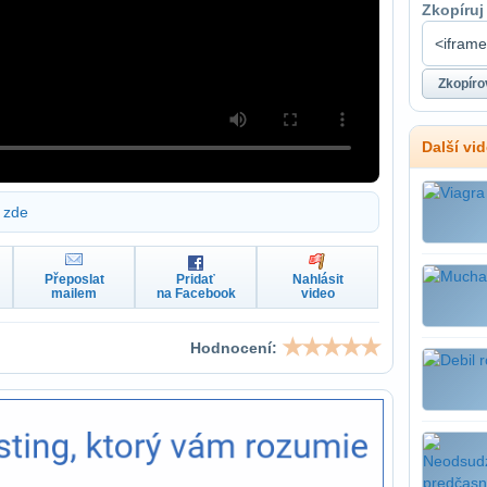
Zkopíruj
Další vi
zde
Přeposlat
Pridať
Nahlásit
mailem
na Facebook
video
Hodnocení: