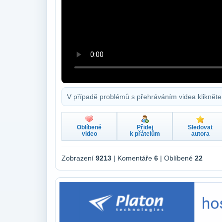
V případě problémů s přehráváním videa klikněte
Oblíbené
Přidej
Sledovat
video
k přátelům
autora
Zobrazení
9213
| Komentáře
6
| Oblíbené
22