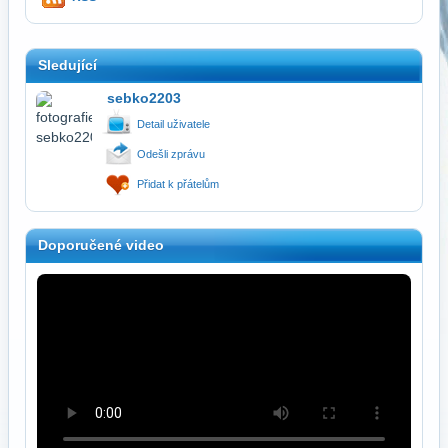
Sledující
sebko2203
Detail uživatele
Odešli zprávu
Přidat k přátelům
Doporučené video