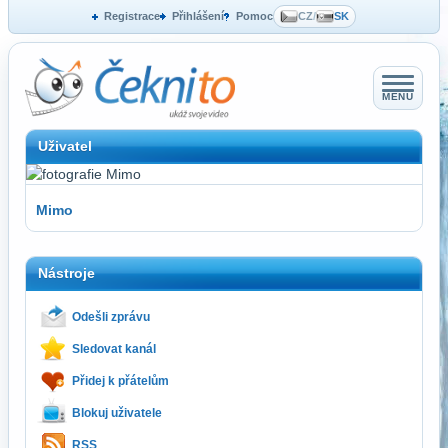
Registrace
Přihlášení
Pomoc
CZ
/
SK
MENU
Uživatel
Mimo
Nástroje
Odešli zprávu
Sledovat kanál
Přidej k přátelům
Blokuj uživatele
RSS