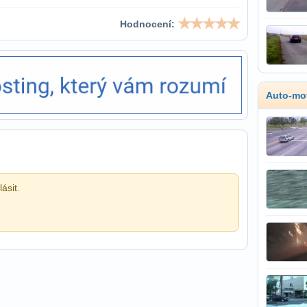
Hodnocení:
Auto-mo
ásit.