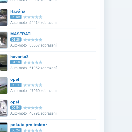
Auto-moto | 56597 zobrazení
Havária
00:09
Auto-moto | 54414 zobrazení
MASERATI
01:28
Auto-moto | 55557 zobrazení
havarka2
01:18
Auto-moto | 51952 zobrazení
opel
00:11
Auto-moto | 47969 zobrazení
opel
00:54
Auto-moto | 46791 zobrazení
pokuta pro traktor
00:24