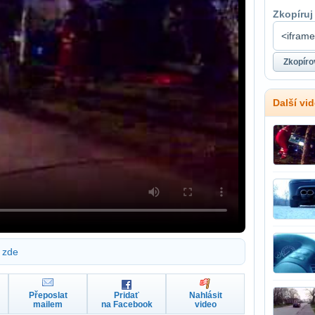
Zkopíruj
Další vi
zde
Přeposlat
Pridať
Nahlásit
mailem
na Facebook
video