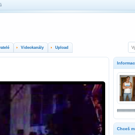
lů
atelé
Videokanály
Upload
Informac
fffffffffffffff
Chceš mí