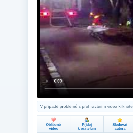
V případě problémů s přehráváním videa klikněte
Oblíbené
Přidej
Sledovat
video
k přátelům
autora