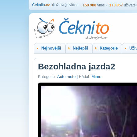
Čeknito
.cz
ukaž svoje video
159 988
videí
173 857
uživate
Nejnovější
Nejlepší
Kategorie
Uživ
Bezohladna jazda2
Kategorie:
Auto-moto
| Přidal:
Mimo