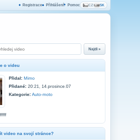
Registrace
Přihlášení
Pomoc
CZ
/
SK
Najdi »
e o videu
Přidal:
Mimo
Přidané:
20:21, 14.prosince.07
Kategorie:
Auto-moto
fffff
t video na svojí stránce?