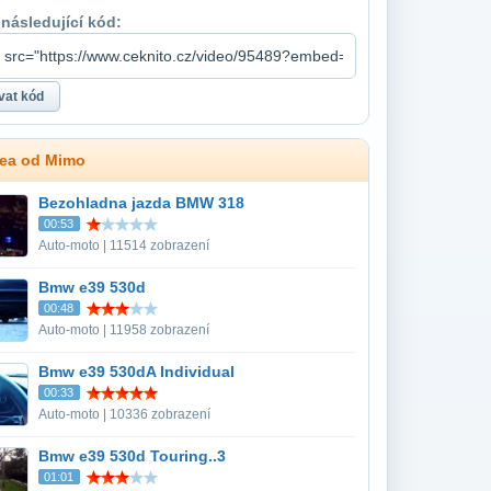
 následující kód:
dea od Mimo
Bezohladna jazda BMW 318
00:53
Auto-moto | 11514 zobrazení
Bmw e39 530d
00:48
Auto-moto | 11958 zobrazení
Bmw e39 530dA Individual
00:33
Auto-moto | 10336 zobrazení
Bmw e39 530d Touring..3
01:01