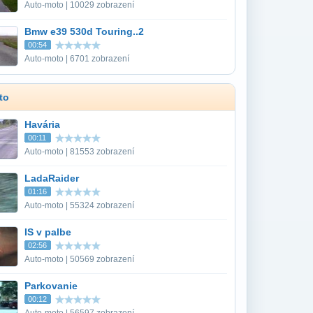
Auto-moto | 10029 zobrazení
Bmw e39 530d Touring..2
00:54
Auto-moto | 6701 zobrazení
to
Havária
00:11
Auto-moto | 81553 zobrazení
LadaRaider
01:16
Auto-moto | 55324 zobrazení
IS v palbe
02:56
Auto-moto | 50569 zobrazení
Parkovanie
00:12