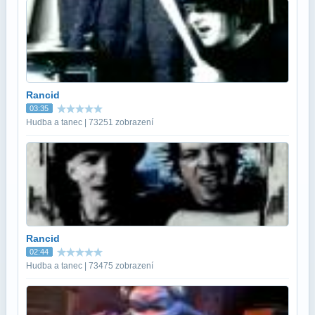
Rancid
03:35
Hudba a tanec | 73251 zobrazení
Rancid
02:44
Hudba a tanec | 73475 zobrazení