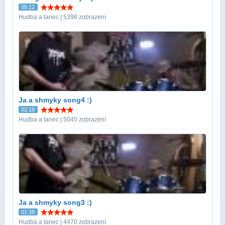
05:12
Hudba a tanec | 5398 zobrazení
Ja a shmyky song4 :)
02:19
Hudba a tanec | 5045 zobrazení
Ja a shmyky song3 :)
01:38
Hudba a tanec | 4470 zobrazení