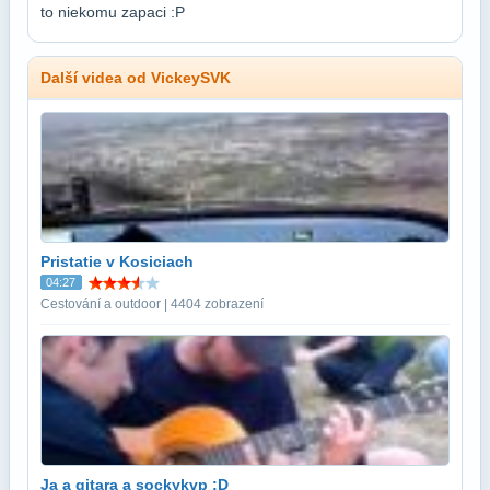
to niekomu zapaci :P
Další videa od VickeySVK
Pristatie v Kosiciach
04:27
Cestování a outdoor | 4404 zobrazení
Ja a gitara a sockykvp :D