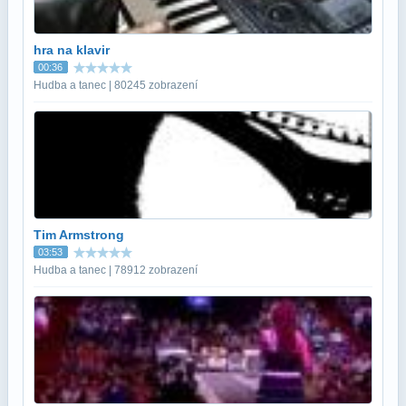
hra na klavir
00:36
Hudba a tanec | 80245 zobrazení
Tim Armstrong
03:53
Hudba a tanec | 78912 zobrazení