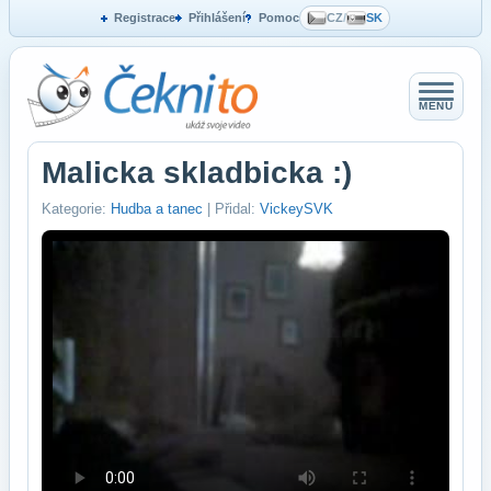
Registrace
Přihlášení
Pomoc
CZ
/
SK
MENU
Malicka skladbicka :)
Kategorie:
Hudba a tanec
| Přidal:
VickeySVK