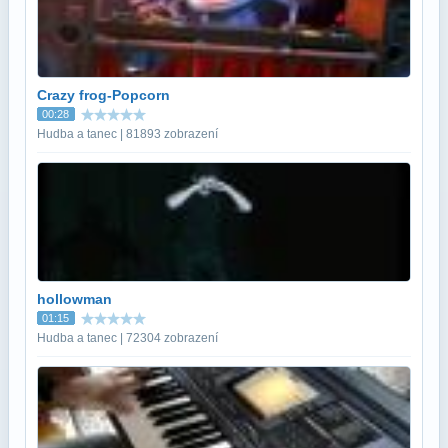
Crazy frog-Popcorn
00:28
Hudba a tanec | 81893 zobrazení
hollowman
01:15
Hudba a tanec | 72304 zobrazení