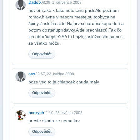
Dado5
08:39, 1. července 2008
neviem,ako k takemuto cinu prisli.Ale poznam
romov,hlavne v nasom meste,su to​obycajne
špiny.Zaslúžia si to.Najprv si narobia kopu detí a
potom dostanú​prídavky.A tie prechľascú.Tak čo
ich obraňuejete?Sú to hajzli,zaslúžia si​to,sami si
za všetko môžu.
Odpovědět
arrr
23:57, 23. května 2008
boze ved to je chlapcek chuda maly
Odpovědět
henrych
11:10, 23. května 2008
preste skoda ze nema krv
Odpovědět