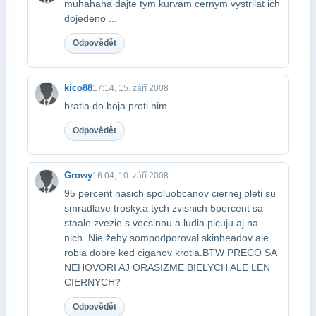
muhahaha dajte tym kurvam cernym vystrilat ich
dojedeno ...
Odpovědět
kico88
17:14, 15. září 2008
bratia do boja proti nim
Odpovědět
Growy
16:04, 10. září 2008
95 percent nasich spoluobcanov ciernej pleti su
smradlave trosky.a tych zvisnich 5​percent sa
staale zvezie s vecsinou a ludia picuju aj na
nich. Nie žeby som​podporoval skinheadov ale
robia dobre ked ciganov krotia.BTW PRECO SA
NEHOVORI AJ O​RASIZME BIELYCH ALE LEN
CIERNYCH?
Odpovědět