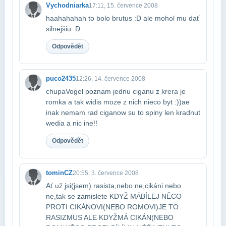
Vychodniarka
17:11, 15. července 2008
haahahahah to bolo brutus :D ale mohol mu dať
silnejšiu :D
Odpovědět
puco2435
12:26, 14. července 2008
chupaVogel poznam jednu ciganu z krera je
romka a tak widis moze z nich nieco byt :))​ae
inak nemam rad ciganow su to spiny len kradnut
wedia a nic ine!!
Odpovědět
tominCZ
20:55, 3. července 2008
Ať už jsi(jsem) rasista,nebo ne,cikáni nebo
ne,tak se zamislete KDYŽ MÁ​BÍLEJ NĚCO
PROTI CIKÁNOVI(NEBO ROMOVI)JE TO
RASIZMUS ALE KDYŽ​MÁ CIKÁN(NEBO