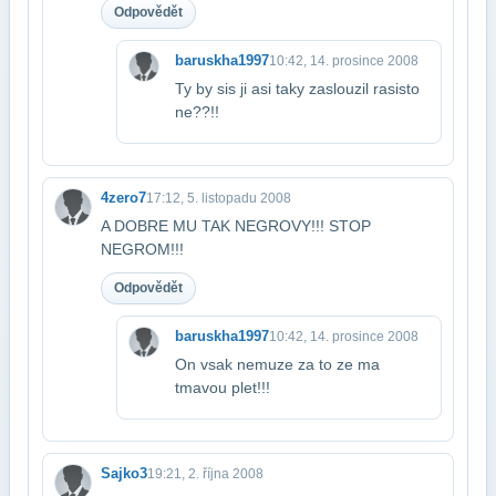
Odpovědět
baruskha1997
10:42, 14. prosince 2008
Ty by sis ji asi taky zaslouzil rasisto
ne??!!
4zero7
17:12, 5. listopadu 2008
A DOBRE MU TAK NEGROVY!!! STOP
NEGROM!!!
Odpovědět
baruskha1997
10:42, 14. prosince 2008
On vsak nemuze za to ze ma
tmavou plet!!!
Sajko3
19:21, 2. října 2008