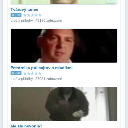
Tvárový tanec
00:19
Lidé a příběhy | 49180 zobrazení
Prestrelka policajtov s mladikmi
03:58
Lidé a příběhy | 37081 zobrazení
ale ale nevonia?