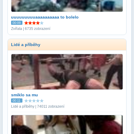
uuuuuuuuuaaaaaaaaaa to bolelo
00:09
Zvířata | 6735 zobrazení
Lidé a příběhy
smiklo sa mu
00:11
Lidé a příběhy | 74011 zobrazení