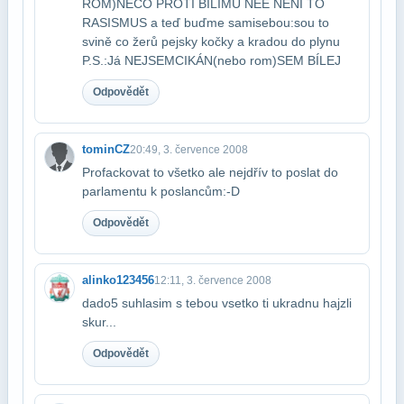
ROM)NĚCO PROTI BÍLÍMU NÉÉ NENI TO
RASISMUS a teď buďme sami​sebou:sou to
svině co žerů pejsky kočky a kradou do plynu
P.S.:Já NEJSEM​CIKÁN(nebo rom)SEM BÍLEJ
Odpovědět
tominCZ
20:49, 3. července 2008
Profackovat to všetko ale nejdřív to poslat do
parlamentu k poslancům:-D
Odpovědět
alinko123456
12:11, 3. července 2008
dado5 suhlasim s tebou vsetko ti ukradnu hajzli
skur...
Odpovědět