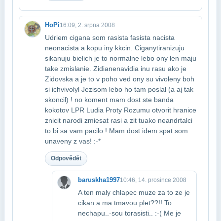
HoPi
16:09, 2. srpna 2008
Udriem cigana som rasista fasista nacista
neonacista a kopu iny kkcin. Cigany​tiranizuju
sikanuju bielich je to normalne lebo ony len maju
take zmislanie. Zidia​nenavidia inu rasu ako je
Zidovska a je to v poho ved ony su vivoleny boh
si ich​vivolyl Jezisom lebo ho tam poslal (a aj tak
skoncil) ! no koment mam dost ste banda​
kokotov LPR Ludia Proty Rozumu otvorit hranice
znicit narodi zmiesat rasi a zit tu​ako neandrtalci
to bi sa vam pacilo ! Mam dost idem spat som
unaveny z vas! :-*
Odpovědět
baruskha1997
10:46, 14. prosince 2008
A ten maly chlapec muze za to ze je
cikan a ma tmavou plet??!! To
nechapu..-sou to​rasisti.. :-( Me je