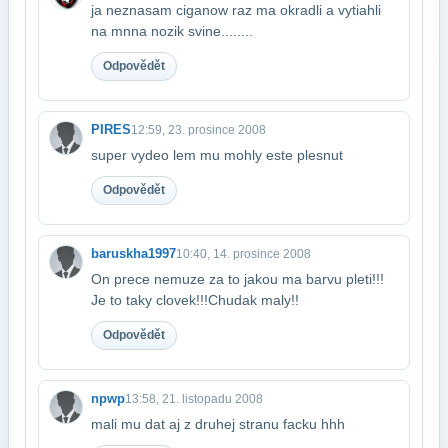
ja neznasam ciganow raz ma okradli a vytiahli
na mnna nozik svine........
Odpovědět
PIRES
12:59, 23. prosince 2008
super vydeo lem mu mohly este plesnut
Odpovědět
baruskha1997
10:40, 14. prosince 2008
On prece nemuze za to jakou ma barvu pleti!!!
Je to taky clovek!!!Chudak maly!!
Odpovědět
npwp
13:58, 21. listopadu 2008
mali mu dat aj z druhej stranu facku hhh