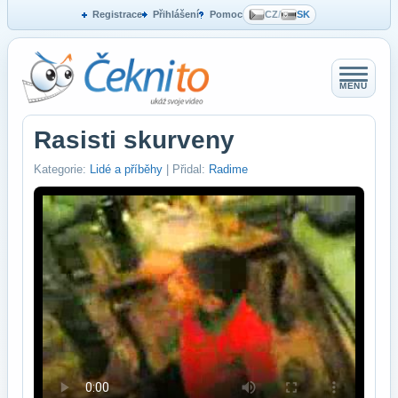
Registrace
Přihlášení
Pomoc
CZ
/
SK
MENU
Rasisti skurveny
Kategorie:
Lidé a příběhy
| Přidal:
Radime