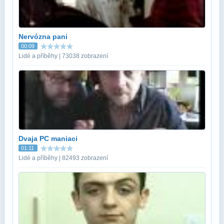
Nervózna pani
00:09
Lidé a příběhy | 73038 zobrazení
Dvaja PC maniaci
01:11
Lidé a příběhy | 82493 zobrazení