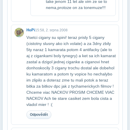
take jenom 11 let ale vim ze se to
nema,protoze on za to​nemuze!!!
HoPi
15:58, 2. srpna 2008
Vsetci cigany su spini! teraz prisly 5 cigany
(cistotny slusny ako ich volate) a za 3​dny zbily
5ty naraz 1 kamarata potom 4 antifacky (ale to
aj z cigankami boly ty​negry) a ket sa ich kamarat
zastal a dzigol jednej ciganke a ciganovi hnet
donho​skocily 3 cigany trochu dostal ale dobehol
ku kamaratom a potom ty vopice ho nechaly​bo
im zlipilo a doteraz zme tu mali potok a teraz
bitka za bitkov dpc jak z tych​americkych filmov !
Chceme viac NACKOV PROSIM CHCEME VIAC
NACKOV Ach tie stare casi​ket zem bola cista a
vladol mier ! :(
Odpovědět